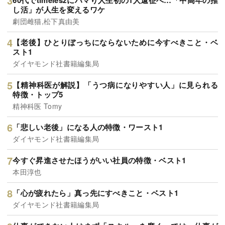
小倉健一
孫正義が「顔も見たくない」と激怒した20代社員をロボッ
ト事業責任者に抜擢したワケ
小倉健一
60代でtimeleszにハマり人生初の1人遠征へ…「中高年の推
し活」が人生を変えるワケ
劇団雌猫,松下真由美
【老後】ひとりぼっちにならないために今すべきこと・ベ
スト1
ダイヤモンド社書籍編集局
【精神科医が解説】「うつ病になりやすい人」に見られる
特徴・トップ5
精神科医 Tomy
「悲しい老後」になる人の特徴・ワースト1
ダイヤモンド社書籍編集局