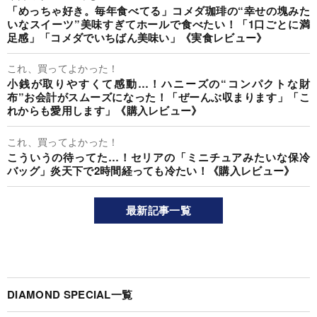
明日なに着てく？
「生地が気持ちいい！」無印良品の“風を通すワイドパン
ツ”サラッと涼しくて快適！「さらりと着用できて嬉しい」
「今から秋、ずっといけそう」《購入レビュー》
今日のリーマンめし!!
「めっちゃ好き。毎年食べてる」コメダ珈琲の“幸せの塊みた
いなスイーツ”美味すぎてホールで食べたい！「1口ごとに満
足感」「コメダでいちばん美味い」《実食レビュー》
これ、買ってよかった！
小銭が取りやすくて感動…！ハニーズの“コンパクトな財
布”お会計がスムーズになった！「ぜーんぶ収まります」「こ
れからも愛用します」《購入レビュー》
これ、買ってよかった！
こういうの待ってた…！セリアの「ミニチュアみたいな保冷
バッグ」炎天下で2時間経っても冷たい！《購入レビュー》
最新記事一覧