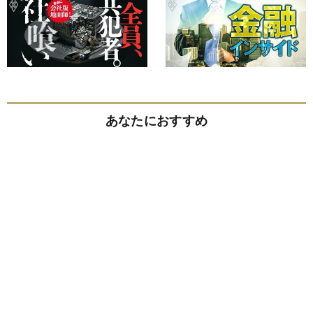
あなたにおすすめ
「好きなことを仕事にしたい」若者への豊田章男
の回答が正論すぎて、ぐうの音も出なかった
小倉健一
孫正義が「顔も見たくない」と激怒した20代社
員をロボット事業責任者に抜擢したワケ
小倉健一
【精神科医が解説】「うつ病になりやすい人」に
見られる特徴・トップ5
精神科医 Tomy