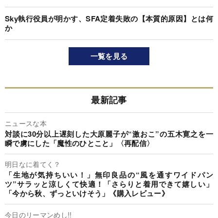
「一度の不快な経験」で87％が離脱…Amazonに学ぶ“AI顧客
管理”
50％以上が失敗する「フリーアドレス」を成功させるには？
【世界23カ国独自調査】なぜ日本はAI活用で世界に後れを取
るのか
Sky執行役員が明かす、SFA定着失敗の【本質的原因】とは何
か
一覧を見る
最新記事
ニュースな本
対談に30分以上遅刻した大原麗子が“激おこ”の五木寛之を一
瞬で虜にした「魔性のひとこと」〈再配信〉