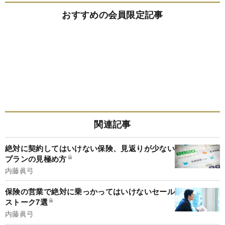
おすすめの会員限定記事
ヤマト運輸、佐川急便、日本郵便の宅配便に回復の兆しも...
「顧客離れ」が懸念される1社の実名
在宅ワークで「月31万円」稼げるAI案件とは?副業マーケット
も生成AIで大変化
関連記事
絶対に契約してはいけない保険、見返りが少ない
プランの見極め方
内藤眞弓
保険の営業で絶対に乗っかってはいけないセール
ストーク7選
内藤眞弓