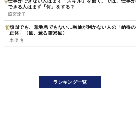
今すぐ昇進させたほうがいい社員の特徴・ベスト1
本田淳也
「心が疲れたら」真っ先にすべきこと・ベスト1
ダイヤモンド社書籍編集局
仕事ができない人はまず「スキル」を磨く。では、仕事が
できる人はまず「何」をする？
照宮遼子
頑固でも、意地悪でもない…融通が利かない人の「納得の
正体」〈風、薫る第95回〉
木俣 冬
ランキング一覧