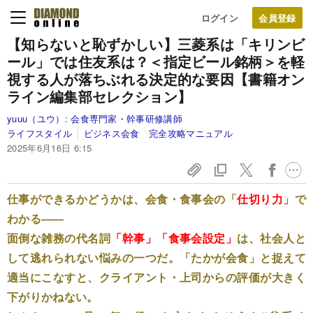
ログイン
【知らないと恥ずかしい】三菱系は「キリンビ
ール」では住友系は？＜指定ビール銘柄＞を軽
視する人が落ちぶれる決定的な要因【書籍オン
ライン編集部セレクション】
yuuu（ユウ）:
会食専門家・幹事研修講師
ライフスタイル
ビジネス会食 完全攻略マニュアル
2025年6月16日 6:15
仕事ができるかどうかは、会食・食事会の「
仕切り力
」で
わかる――
面倒な雑務の代名詞
「幹事」「食事会設定」
は、社会人と
して逃れられない悩みの一つだ。「たかが会食」と捉えて
適当にこなすと、クライアント・上司からの評価が大きく
下がりかねない。