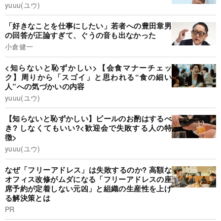
yuuu(ユウ)
「好きなことを仕事にしたい」若者への豊田章男
の回答が正論すぎて、ぐうの音も出なかった
小倉健一
<知らないと恥ずかしい>【会食マナーチェッ
ク】周りから「スゴイ」と思われる“食の細い
人”への気づかいの内容
yuuu(ユウ)
【知らないと恥ずかしい】ビールのお酌はするべ
き? しなくてもいい?<歓迎会で失敗する人の特
徴>
yuuu(ユウ)
なぜ「フリーアドレス」は失敗するのか? 高額な
オフィス改修がムダになる「フリーアドレスの座
席予約が定着しない元凶」と組織の生産性を上げ
る解決策とは
PR