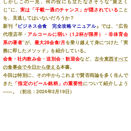
しかしこの一見、何の役にも立たなさそうな“貧乏く
じ”に、
実は「千載一遇のチャンス」が隠されている
こと
を、見逃してはいないだろうか？
新刊『
ビジネス会食 完全攻略マニュアル
』では、“広告
代理店卒・
アルコールに弱い（1,2杯が限界）・非体育会
系の著者
”が、
最大28会食/月
を乗り越えて身につけた「実
務に即したメソッド」を紹介している。
会食・社内飲み会・送別会・歓迎会
など、
古今東西すべて
の食事会で今日から使える
本書。
今回は特別に、その中からこれまで賛否両論を多く生んで
きた
「指定のビール銘柄」の重要性
について紹介しよう
――。（初出：2024年3月19日）