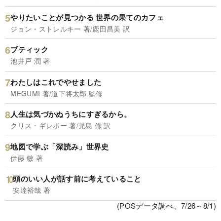
やりたいことが見つかる 世界の果てのカフェ
ジョン・ストレルキー 著/鹿田昌美 訳
ブティック
池井戸 潤 著
わたしはこれでやせました
MEGUMI 著/道下将太郎 監修
人生は気づかぬうちにすぎるから。
クリス・ギレボー 著/児島 修 訳
地図で学ぶ「深読み」世界史
伊藤 敏 著
頭のいい人が話す前に考えていること
安達裕哉 著
(POSデータ調べ、7/26～8/1)