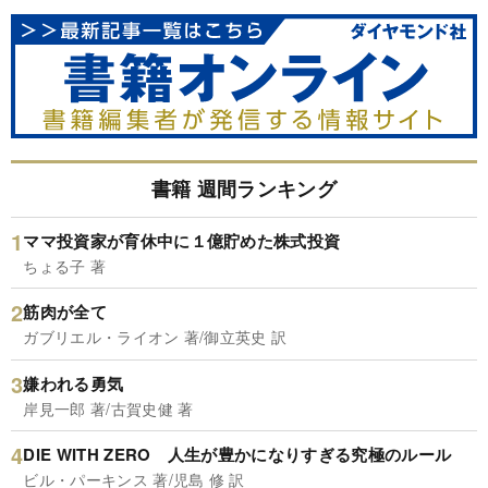
書籍 週間ランキング
ママ投資家が育休中に１億貯めた株式投資
ちょる子 著
筋肉が全て
ガブリエル・ライオン 著/御立英史 訳
嫌われる勇気
岸見一郎 著/古賀史健 著
DIE WITH ZERO 人生が豊かになりすぎる究極のルール
ビル・パーキンス 著/児島 修 訳