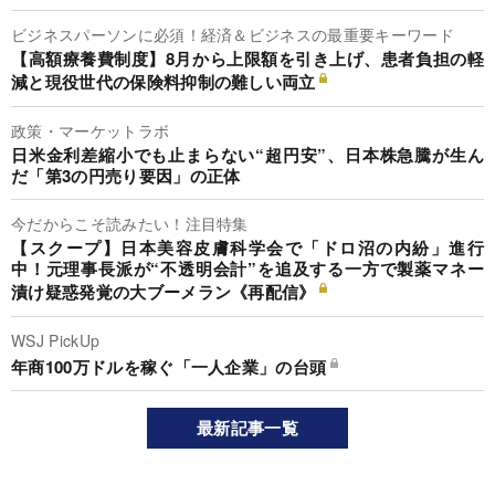
ビジネスパーソンに必須！経済＆ビジネスの最重要キーワード
【高額療養費制度】8月から上限額を引き上げ、患者負担の軽
減と現役世代の保険料抑制の難しい両立
政策・マーケットラボ
日米金利差縮小でも止まらない“超円安”、日本株急騰が生ん
だ「第3の円売り要因」の正体
今だからこそ読みたい！注目特集
【スクープ】日本美容皮膚科学会で「ドロ沼の内紛」進行
中！元理事長派が“不透明会計”を追及する一方で製薬マネー
漬け疑惑発覚の大ブーメラン《再配信》
WSJ PickUp
年商100万ドルを稼ぐ「一人企業」の台頭
最新記事一覧