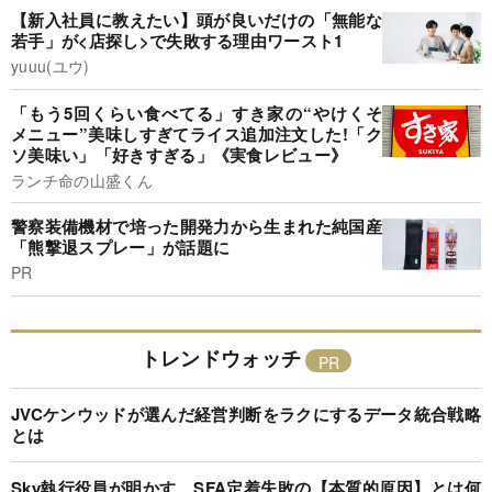
【新入社員に教えたい】頭が良いだけの「無能な
若手」が<店探し>で失敗する理由ワースト1
yuuu(ユウ)
「もう5回くらい食べてる」すき家の“やけくそ
メニュー”美味しすぎてライス追加注文した!「ク
ソ美味い」「好きすぎる」《実食レビュー》
ランチ命の山盛くん
警察装備機材で培った開発力から生まれた純国産
「熊撃退スプレー」が話題に
PR
トレンドウォッチ
JVCケンウッドが選んだ経営判断をラクにするデータ統合戦略
とは
Sky執行役員が明かす、SFA定着失敗の【本質的原因】とは何