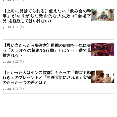
【上司に見捨てられる】使えない「飲み会の幹
事」がやりがちな致命的な大失敗＜“会場下
見”を軽視してはいけない＞
yuuu（ユウ）
【思い当たったら要注意】周囲の信頼を一気に失
う「カラオケの超絶NG行動」とは？＜一瞬で見
放される＞
yuuu（ユウ）
【わかった人はセンス抜群】もらって「即ゴミ箱
行き」のプレゼントと「生涯大切にされる」宝物
のたった一つの差とは？
yuuu（ユウ）