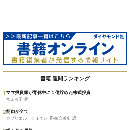
書籍 週間ランキング
ママ投資家が育休中に１億貯めた株式投資
ちょる子 著
筋肉が全て
ガブリエル・ライオン 著/御立英史 訳