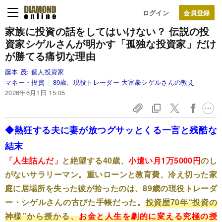
ログイン
家族に投資の話をしてはいけない？ 伝説の投
資家シゲルさんが明かす「孤独な投資家」だけ
が勝てる痛切な理由
藤本 茂:
個人投資家
マネー・投資
89歳、現役トレーダー 大富豪シゲルさんの教え
2026年6月1日 15:05
◆熱狂する夫に妻が放つグサッとくる一言と残酷な
結末
「人生詰んだ」
と絶望する40歳、
小遣い月1万5000円
のし
がないサラリーマン。重いローンと教育費、冷え切った家
庭に居場所を失った彼が拾ったのは、89歳の現役トレーダ
ー・シゲルさんの古びた手帳だった。
投資歴70年“投資の
神様”から授かる、
お金と人生を劇的に変える究極の授