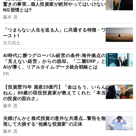
驚きの事実...個人投資家が絶対やってはいけない
NG習慣とは?
藤本 茂
「つまらない人生を送る人」に共通する特徴・ワ
ースト1
古川武士
AI時代に勝つグローバル経営の条件:海外拠点の
「見えない経営」からの脱却。「二層ERP」と
AIが導く、リアルタイム·データ統合戦略とは
PR
【投資歴70年 資産25億円】「金はもう、いらん
ねん」89歳の現役投資家が教えてくれた「本当
の投資の面白さ」
藤本 茂
夫婦げんかと株式投資の意外な共通点...警告を無
視して大損する“他責な投資家”の正体
藤本 茂