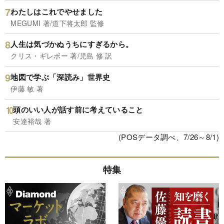
わたしはこれでやせました
MEGUMI 著/道下将太郎 監修
人生は気づかぬうちにすぎるから。
クリス・ギレボー 著/児島 修 訳
地図で学ぶ「深読み」世界史
伊藤 敏 著
頭のいい人が話す前に考えていること
安達裕哉 著
(POSデータ調べ、7/26～8/1)
特集