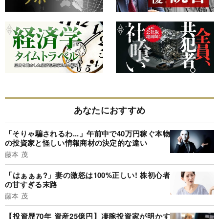
あなたにおすすめ
「そりゃ騙されるわ...」午前中で40万円稼ぐ本物
の投資家と怪しい情報商材の決定的な違い
藤本 茂
「はぁぁぁ?」妻の激怒は100%正しい! 株初心者
の甘すぎる末路
藤本 茂
【投資歴70年 資産25億円】凄腕投資家が明かす