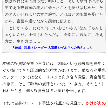
僕は昨日公園で拾った手帳のこと、そして今日その持ち
主である投資家の老人に会ったことを語りはじめた。そ
の老人がどれほどのすご腕で、どれほどの衝撃を受けた
かを、言葉を選びながら懸命に伝えた。
「とにかくさ、ただの“すごいおじいさん”なんてもんじ
ゃないんだ。圧倒されたんだよ、全部に。言葉に、考え
方に、生き方に……」
――
より
『89歳、現役トレーダー 大富豪シゲルさんの教え』
本物の投資家が放つ言葉には、相場という修羅場を長年く
ぐり抜けてきた圧倒的な説得力があります。単なる小手先
のテクニックではなく、リスクと向き合う覚悟、資金管理
の徹底、そして独自の規律といった「生き方」そのものに
触れたとき、個人投資家は強い感銘を受けます。
それは自身のトレード手法を根底から見直す、
かけがえの