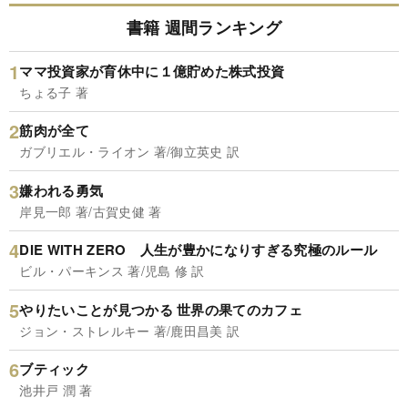
書籍 週間ランキング
ママ投資家が育休中に１億貯めた株式投資
ちょる子 著
筋肉が全て
ガブリエル・ライオン 著/御立英史 訳
嫌われる勇気
岸見一郎 著/古賀史健 著
DIE WITH ZERO 人生が豊かになりすぎる究極のルール
ビル・パーキンス 著/児島 修 訳
やりたいことが見つかる 世界の果てのカフェ
ジョン・ストレルキー 著/鹿田昌美 訳
ブティック
池井戸 潤 著