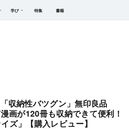
学び
特集
書籍
「収納性バツグン」無印良品
”漫画が120冊も収納できて便利！
サイズ」【購入レビュー】