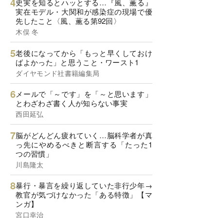
史実を知るとハッとする…『風、薫る』
実在モデル・大関和が感染症の現場で優
先したこと〈風、薫る第92回〉
木俣 冬
老後になってから「もっと早くしておけ
ばよかった」と思うこと・ワースト1
ダイヤモンド社書籍編集局
メールで「～です」を「～と思います」
とわざわざ書く人が知らない事実
西田延弘
脳がどんどん疲れていく…脳科学者が真
っ先にやめるべきと断言する「たった1
つの習慣」
川島隆太
暴行・暴言を繰り返していた非行少年→
教官が気づけなかった「ある特徴」【マ
ンガ】
宮口幸治