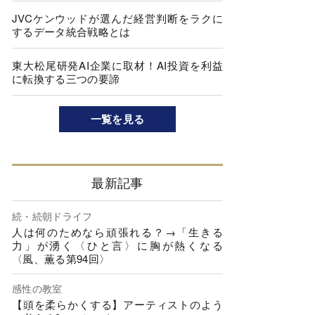
JVCケンウッドが選んだ経営判断をラクに
するデータ統合戦略とは
東大松尾研発AI企業に取材！AI投資を利益
に転換する三つの要諦
一覧を見る
最新記事
続・続朝ドライフ
人は何のためなら頑張れる？→「生きる
力」が湧く〈ひと言〉に胸が熱くなる
〈風、薫る第94回〉
感性の教室
【頭を柔らかくする】アーティストのよう