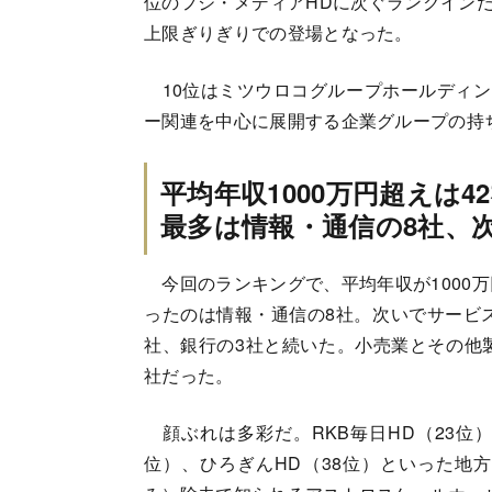
位のフジ・メディアHDに次ぐランクインだ
上限ぎりぎりでの登場となった。
10位はミツウロコグループホールディング
ー関連を中心に展開する企業グループの持ち
平均年収1000万円超えは4
最多は情報・通信の8社、
今回のランキングで、平均年収が1000万
ったのは情報・通信の8社。次いでサービス
社、銀行の3社と続いた。小売業とその他
社だった。
顔ぶれは多彩だ。RKB毎日HD（23位）
位）、ひろぎんHD（38位）といった地