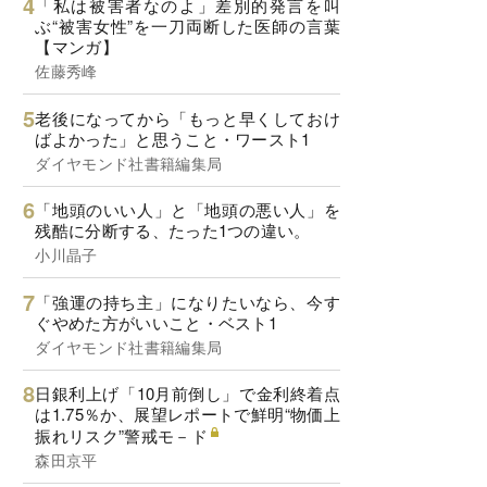
「私は被害者なのよ」差別的発言を叫
ぶ“被害女性”を一刀両断した医師の言葉
【マンガ】
佐藤秀峰
老後になってから「もっと早くしておけ
ばよかった」と思うこと・ワースト1
ダイヤモンド社書籍編集局
「地頭のいい人」と「地頭の悪い人」を
残酷に分断する、たった1つの違い。
小川晶子
「強運の持ち主」になりたいなら、今す
ぐやめた方がいいこと・ベスト1
ダイヤモンド社書籍編集局
日銀利上げ「10月前倒し」で金利終着点
は1.75％か、展望レポートで鮮明“物価上
振れリスク”警戒モ－ド
森田京平