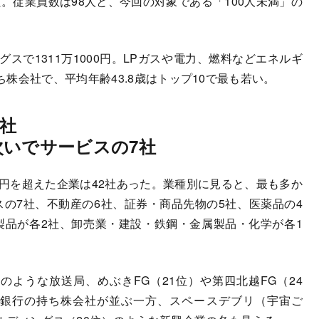
。従業員数は98人と、今回の対象である「100人未満」の
スで1311万1000円。LPガスや電力、燃料などエネルギ
株会社で、平均年齢43.8歳はトップ10で最も若い。
2社
次いでサービスの7社
円を超えた企業は42社あった。業種別に見ると、最も多か
の7社、不動産の6社、証券・商品先物の5社、医薬品の4
製品が各2社、卸売業・建設・鉄鋼・金属製品・化学が各1
のような放送局、めぶきFG（21位）や第四北越FG（24
方銀行の持ち株会社が並ぶ一方、スペースデブリ（宇宙ご