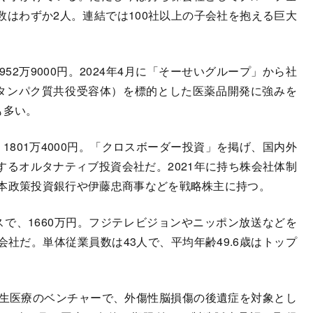
はわずか2人。連結では100社以上の子会社を抱える巨大
2万9000円。2024年4月に「そーせいグループ」から社
Gタンパク質共役受容体）を標的とした医薬品開発に強みを
も多い。
801万4000円。「クロスボーダー投資」を掲げ、国内外
るオルタナティブ投資会社だ。2021年に持ち株会社体制
日本政策投資銀行や伊藤忠商事などを戦略株主に持つ。
で、1660万円。フジテレビジョンやニッポン放送などを
社だ。単体従業員数は43人で、平均年齢49.6歳はトップ
。再生医療のベンチャーで、外傷性脳損傷の後遺症を対象とし