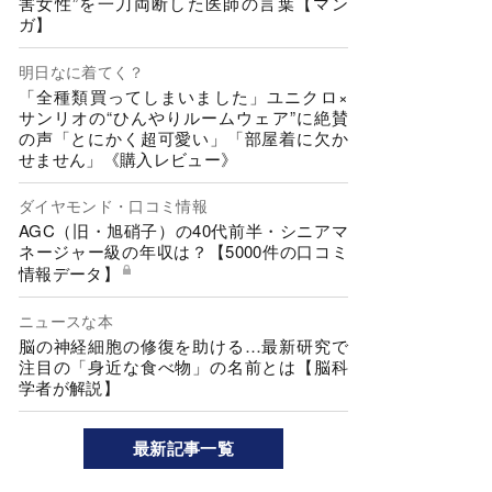
害女性”を一刀両断した医師の言葉【マン
ガ】
明日なに着てく？
「全種類買ってしまいました」ユニクロ×
サンリオの“ひんやりルームウェア”に絶賛
の声「とにかく超可愛い」「部屋着に欠か
せません」《購入レビュー》
ダイヤモンド・口コミ情報
AGC（旧・旭硝子）の40代前半・シニアマ
ネージャー級の年収は？【5000件の口コミ
情報データ】
ニュースな本
脳の神経細胞の修復を助ける…最新研究で
注目の「身近な食べ物」の名前とは【脳科
学者が解説】
最新記事一覧