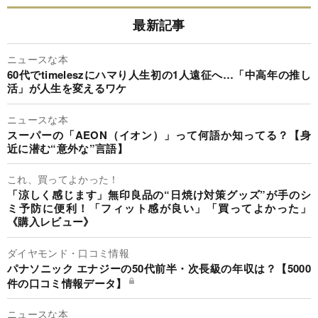
最新記事
ニュースな本
60代でtimeleszにハマり人生初の1人遠征へ…「中高年の推し
活」が人生を変えるワケ
ニュースな本
スーパーの「AEON（イオン）」って何語か知ってる？【身
近に潜む“意外な”言語】
これ、買ってよかった！
「涼しく感じます」無印良品の“日焼け対策グッズ”が手のシ
ミ予防に便利！「フィット感が良い」「買ってよかった」
《購入レビュー》
ダイヤモンド・口コミ情報
パナソニック エナジーの50代前半・次長級の年収は？【5000
件の口コミ情報データ】
ニュースな本