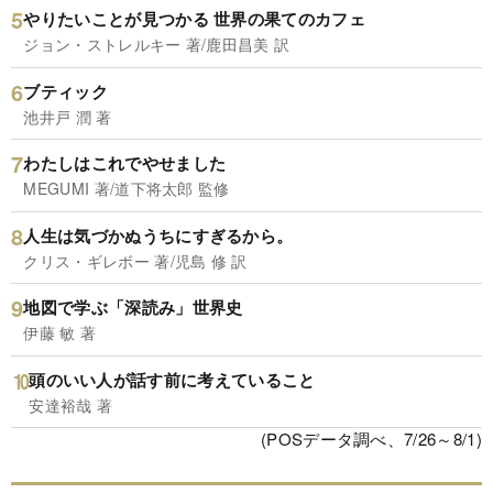
やりたいことが見つかる 世界の果てのカフェ
ジョン・ストレルキー 著/鹿田昌美 訳
ブティック
池井戸 潤 著
わたしはこれでやせました
MEGUMI 著/道下将太郎 監修
人生は気づかぬうちにすぎるから。
クリス・ギレボー 著/児島 修 訳
地図で学ぶ「深読み」世界史
伊藤 敏 著
頭のいい人が話す前に考えていること
安達裕哉 著
(POSデータ調べ、7/26～8/1)