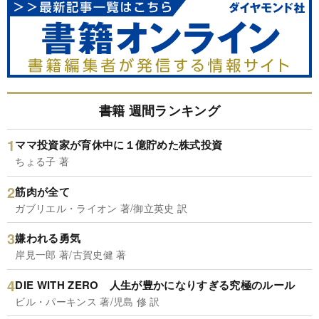
書籍 週間ランキング
ママ投資家が育休中に１億貯めた株式投資
ちょる子 著
筋肉が全て
ガブリエル・ライオン 著/御立英史 訳
嫌われる勇気
岸見一郎 著/古賀史健 著
DIE WITH ZERO 人生が豊かになりすぎる究極のルール
ビル・パーキンス 著/児島 修 訳