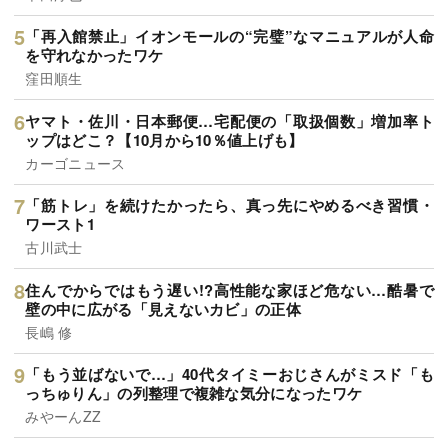
「再入館禁止」イオンモールの“完璧”なマニュアルが人命
を守れなかったワケ
窪田順生
ヤマト・佐川・日本郵便…宅配便の「取扱個数」増加率ト
ップはどこ？【10月から10％値上げも】
カーゴニュース
「筋トレ」を続けたかったら、真っ先にやめるべき習慣・
ワースト1
古川武士
住んでからではもう遅い!?高性能な家ほど危ない…酷暑で
壁の中に広がる「見えないカビ」の正体
長嶋 修
「もう並ばないで…」40代タイミーおじさんがミスド「も
っちゅりん」の列整理で複雑な気分になったワケ
みやーんZZ