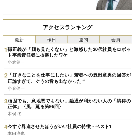
アクセスランキング
最新
昨日
週間
会員
孫正義が「顔も見たくない」と激怒した20代社員をロボッ
ト事業責任者に抜擢したワケ
小倉健一
「好きなことを仕事にしたい」若者への豊田章男の回答が
正論すぎて、ぐうの音も出なかった
小倉健一
頑固でも、意地悪でもない…融通が利かない人の「納得の
正体」〈風、薫る第95回〉
木俣 冬
今すぐ昇進させたほうがいい社員の特徴・ベスト1
本田淳也