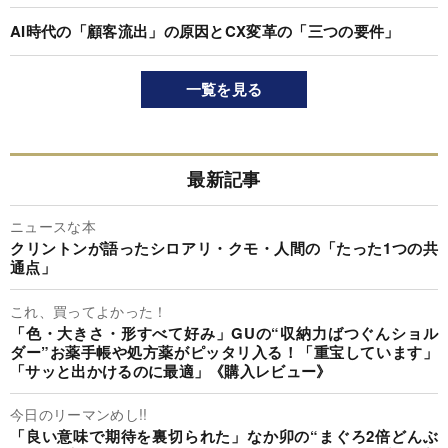
AI時代の「顧客流出」の原因とCX変革の「三つの要件」
一覧を見る
最新記事
ニュースな本
クリントンが語ったシロアリ・クモ・人間の「たった1つの共
通点」
これ、買ってよかった！
「色・大きさ・形すべて好み」GUの“収納力ばつぐんショル
ダー”お薬手帳や処方薬がピッタリ入る！「重宝しています」
「サッと出かけるのに最適」《購入レビュー》
今日のリーマンめし!!
「良い意味で期待を裏切られた」なか卯の“まぐろ2倍どんぶ