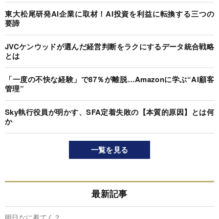
東大松尾研発AI企業に取材！AI投資を利益に転換する三つの
要諦
JVCケンウッドが選んだ経営判断をラクにするデータ統合戦略
とは
「一度の不快な経験」で87％が離脱…Amazonに学ぶ“AI顧客
管理”
Sky執行役員が明かす、SFA定着失敗の【本質的原因】とは何
か
一覧を見る
最新記事
明日なに着てく？