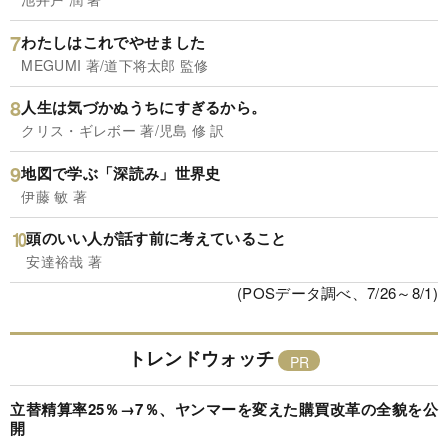
わたしはこれでやせました
MEGUMI 著/道下将太郎 監修
人生は気づかぬうちにすぎるから。
クリス・ギレボー 著/児島 修 訳
地図で学ぶ「深読み」世界史
伊藤 敏 著
頭のいい人が話す前に考えていること
安達裕哉 著
(POSデータ調べ、7/26～8/1)
トレンドウォッチ
立替精算率25％→7％、ヤンマーを変えた購買改革の全貌を公
開