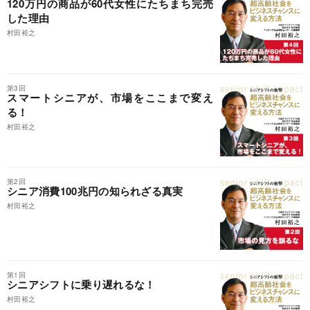
120万円の商品が60代女性にたちまち完売
した理由
村田裕之
第3回
スマートシニアが、市場をここまで変え
る！
村田裕之
第2回
シニア消費100兆円の知られざる真実
村田裕之
第1回
シニアシフトに乗り遅れるな！
村田裕之