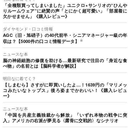
「全種類買ってしまいました」ユニクロ×サンリオの“ひんや
りルームウェア”に絶賛の声「とにかく超可愛い」「部屋着に
欠かせません」《購入レビュー》
ダイヤモンド・口コミ情報
AGC（旧・旭硝子）の40代前半・シニアマネージャー級の年
収は？【5000件の口コミ情報データ】
ニュースな本
脳の神経細胞の修復を助ける…最新研究で注目の「身近な食
べ物」の名前とは【脳科学者が解説】
明日なに着てく？
【しまむら】さすがに即買いしたよ…！1639円の「マリメッ
コみたいなトップス」後ろ姿までかわいい！《購入レビュ
ー》
ニュースな本
「中国を共産主義独裁から解放」「いずれ本物の戦争に突
入」アメリカの右派が夢見る〈露骨に交戦的〉なシナリオ