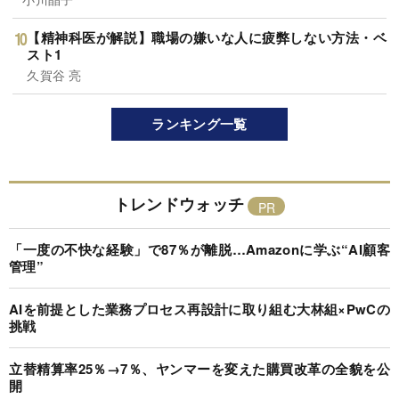
【精神科医が解説】職場の嫌いな人に疲弊しない方法・ベ
スト1
久賀谷 亮
ランキング一覧
トレンドウォッチ
「一度の不快な経験」で87％が離脱…Amazonに学ぶ“AI顧客
管理”
AIを前提とした業務プロセス再設計に取り組む大林組×PwCの
挑戦
立替精算率25％→7％、ヤンマーを変えた購買改革の全貌を公
開