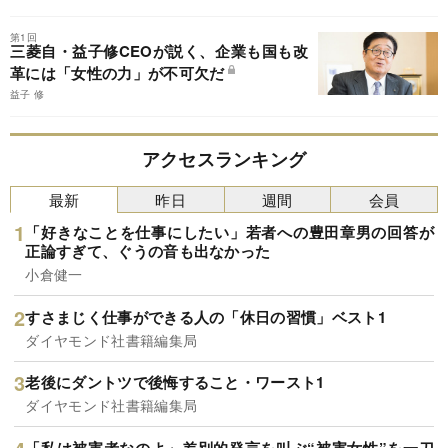
第1回
三菱自・益子修CEOが説く、企業も国も改
革には「女性の力」が不可欠だ
益子 修
アクセスランキング
最新
昨日
週間
会員
「好きなことを仕事にしたい」若者への豊田章男の回答が
正論すぎて、ぐうの音も出なかった
小倉健一
すさまじく仕事ができる人の「休日の習慣」ベスト1
ダイヤモンド社書籍編集局
老後にダントツで後悔すること・ワースト1
ダイヤモンド社書籍編集局
「私は被害者なのよ」差別的発言を叫ぶ“被害女性”を一刀