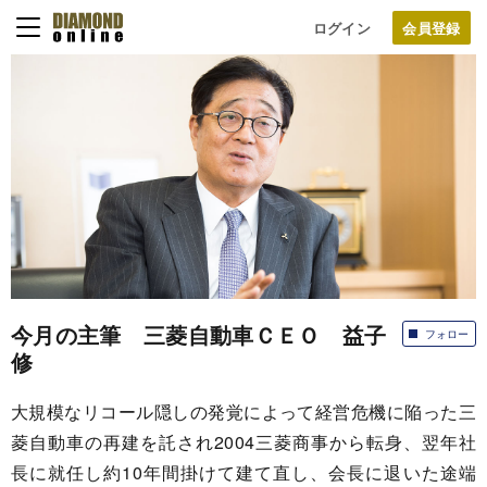
ログイン
今月の主筆 三菱自動車ＣＥＯ 益子
フォロー
修
大規模なリコール隠しの発覚によって経営危機に陥った三
菱自動車の再建を託され2004三菱商事から転身、翌年社
長に就任し約10年間掛けて建て直し、会長に退いた途端