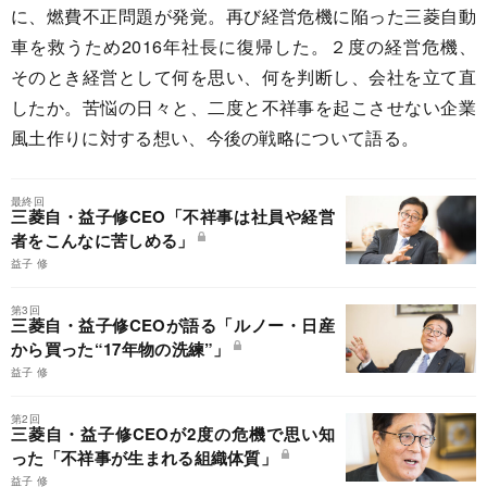
に、燃費不正問題が発覚。再び経営危機に陥った三菱自動
車を救うため2016年社長に復帰した。２度の経営危機、
そのとき経営として何を思い、何を判断し、会社を立て直
したか。苦悩の日々と、二度と不祥事を起こさせない企業
風土作りに対する想い、今後の戦略について語る。
最終回
三菱自・益子修CEO「不祥事は社員や経営
者をこんなに苦しめる」
益子 修
第3回
三菱自・益子修CEOが語る「ルノー・日産
から買った“17年物の洗練”」
益子 修
第2回
三菱自・益子修CEOが2度の危機で思い知
った「不祥事が生まれる組織体質」
益子 修