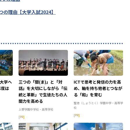
の理由【大学入試2024】
大学へ
三つの「間(ま)」と「対
ICTで思考と発信の力を高
年度は
話」を大切にしながら「伝
め、軸を持ち他者とつなが
統と革新」で生徒たちの人
る「和」を育む
間力を高める
聖徳（しょうとく）学園中学・高等学
校
上野学園中学校・高等学校
[PR]
[PR]