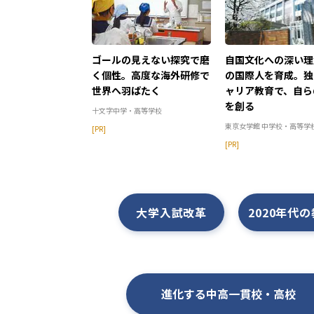
ゴールの見えない探究で磨
自国文化への深い理
く個性。高度な海外研修で
の国際人を育成。独
世界へ羽ばたく
ャリア教育で、自ら
を創る
十文字中学・高等学校
東京女学館 中学校・高等学
[PR]
[PR]
大学入試改革
2020年代
進化する中高一貫校・高校