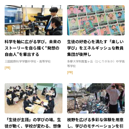
科学を軸に広がる学び。未来の
生徒の好奇心を満たす「楽しい
ストーリーを自ら描く“発想の
学び」をエネルギッシュな教員
自由人”を輩出する
集団が後押し
三田国際科学学園中学校・高等学校
多摩大学附属聖ヶ丘（ひじりがおか）中学高
等学校
[PR]
[PR]
「生徒が主語」の学びの場。生
視野を広げる多彩な体験を用意
徒が動く、学校が変わる、想像
し、学びのモチベーションを引