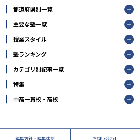
都道府県別一覧
北海道・東北
主要な塾一覧
北海道
青森県
岩手県
宮城県
秋田県
【掲載塾一覧を見る】
授業スタイル
山形県
福島県
臨海セミナー
関東
個別指導
塾ランキング
東京個別指導学院
東京都
神奈川県
埼玉県
千葉県
茨城県
集団授業
個別指導塾TOMAS
栃木県
群馬県
中学受験ランキング
カテゴリ別記事一覧
オンライン指導
明光義塾
大学受験ランキング
北陸
映像授業
ナビ個別指導学院
中学受験
特集
新潟県
富山県
石川県
福井県
個別教室のトライ
高校受験
東進ハイスクール
中部
開成番長直伝！子どもの受験を成功させる方法
中高一貫校・高校
大学受験
武田塾
愛知県
静岡県
岐阜県
三重県
長野県
令和時代の失敗しない塾選び
資格取得・学び直し
山梨県
2020年代の教育
中学入試最前線
教育費・塾代
中学受験最前線
近畿
てら先生の教育業界基本メソッド
座談会
大学入試改革
大阪府
運動と遊びを考える
兵庫県
京都府
奈良県
和歌山県
教育全般
親子で極める家庭学習
滋賀県
令和の大学受験は情報戦！
大学受験塾の選び方
編集方針・編集体制
お問い合わせ