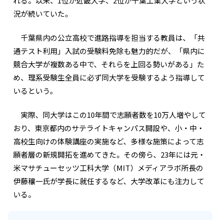
れる。以来、1位が近畿大学、2位が千葉工業大学という状
況が続いていた。
千葉県内の公立高校で進路指導を担当する教員は、「共
通テスト利用」入試の受験料免除も魅力的だが、「県内に
競合大学が複数ある中で、それらを上回る勢いがある」た
め、理系受験生全員に必ず同大学を受験するよう指導して
いるという。
実際、同大学はこの10年間で志願者数を10万人増やして
おり、東京都内のサテライトキャンパス開設や、小・中・
高校生向けの体験講座の実施など、多様な施策によって志
願者層の新規開拓を進めてきた。その傍ら、23年には元・
米マサチューセッツ工科大学（MIT）メディアラボ所長の
伊藤穰一氏が学長に就任するなど、大学改革にも注力して
いる。