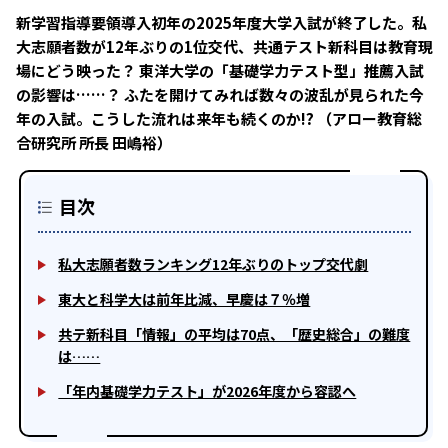
新学習指導要領導入初年の2025年度大学入試が終了した。私
大志願者数が12年ぶりの1位交代、共通テスト新科目は教育現
場にどう映った？ 東洋大学の「基礎学力テスト型」推薦入試
の影響は……？ ふたを開けてみれば数々の波乱が見られた今
年の入試。こうした流れは来年も続くのか!? （アロー教育総
合研究所 所長 田嶋裕）
目次
私大志願者数ランキング12年ぶりのトップ交代劇
東大と科学大は前年比減、早慶は７％増
共テ新科目「情報」の平均は70点、「歴史総合」の難度
は……
「年内基礎学力テスト」が2026年度から容認へ