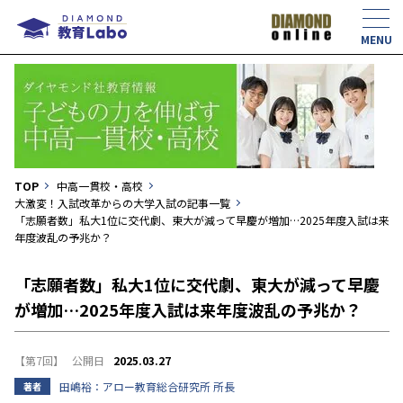
TOP
中高一貫校・高校
大激変！入試改革からの大学入試の記事一覧
「志願者数」私大1位に交代劇、東大が減って早慶が増加…2025年度入試は来
年度波乱の予兆か？
「志願者数」私大1位に交代劇、東大が減って早慶
が増加…2025年度入試は来年度波乱の予兆か？
【第7回】
2025.03.27
田嶋裕：アロー教育総合研究所 所長
著者