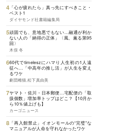
「心が疲れたら」真っ先にすべきこと・
ベスト1
ダイヤモンド社書籍編集局
頑固でも、意地悪でもない…融通が利か
ない人の「納得の正体」〈風、薫る第95
回〉
木俣 冬
60代でtimeleszにハマり人生初の1人遠
征へ…「中高年の推し活」が人生を変え
るワケ
劇団雌猫,松下真由美
ヤマト・佐川・日本郵便…宅配便の「取
扱個数」増加率トップはどこ？【10月か
ら10％値上げも】
カーゴニュース
「再入館禁止」イオンモールの“完璧”な
マニュアルが人命を守れなかったワケ