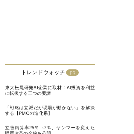
トレンドウォッチ
東大松尾研発AI企業に取材！AI投資を利益
に転換する三つの要諦
「戦略は立派だが現場が動かない」を解決
する【PMOの進化系】
立替精算率25％→7％、ヤンマーを変えた
購買改革の全貌を公開