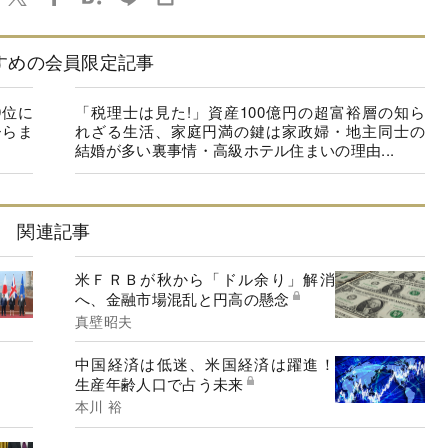
すめの会員限定記事
9位に
「税理士は見た!」資産100億円の超富裕層の知ら
ひらま
れざる生活、家庭円満の鍵は家政婦・地主同士の
結婚が多い裏事情・高級ホテル住まいの理由...
関連記事
米ＦＲＢが秋から「ドル余り」解消
へ、金融市場混乱と円高の懸念
真壁昭夫
中国経済は低迷、米国経済は躍進！
生産年齢人口で占う未来
本川 裕