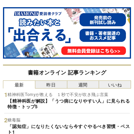
書籍オンライン 記事ランキング
最新
昨日
週間
いいね
精神科医Tomyが教える １秒で不安が吹き飛ぶ言葉
【精神科医が解説】「うつ病になりやすい人」に見られる
特徴・トップ5
糖毒脳
「認知症」になりたくないなら今すぐやるべき習慣・ベス
ト1