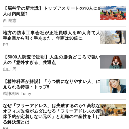
【脳科学の新常識】トップアスリートの10人に9
人は内向型?
西 剛志
地方の防水工事会社が正社員職人を60人育て大
手企業から引く手あまた。年商は30倍に
PR
【5000人調査で証明】人生の勝負どころで強い
人の「意外すぎる」共通点
山口 周
【精神科医が解説】「うつ病になりやすい人」に
見られる特徴・トップ5
精神科医 Tomy
なぜ「フリーアドレス」は失敗するのか? 高額な
オフィス改修がムダになる「フリーアドレスの座
席予約が定着しない元凶」と組織の生産性を上げ
る解決策とは
PR