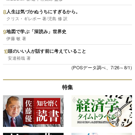
人生は気づかぬうちにすぎるから。
クリス・ギレボー 著/児島 修 訳
地図で学ぶ「深読み」世界史
伊藤 敏 著
頭のいい人が話す前に考えていること
安達裕哉 著
(POSデータ調べ、7/26～8/1)
特集