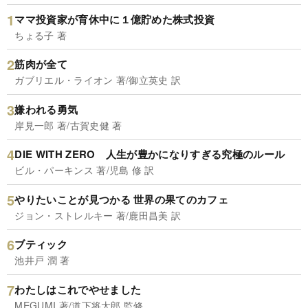
ママ投資家が育休中に１億貯めた株式投資
ちょる子 著
筋肉が全て
ガブリエル・ライオン 著/御立英史 訳
嫌われる勇気
岸見一郎 著/古賀史健 著
DIE WITH ZERO 人生が豊かになりすぎる究極のルール
ビル・パーキンス 著/児島 修 訳
やりたいことが見つかる 世界の果てのカフェ
ジョン・ストレルキー 著/鹿田昌美 訳
ブティック
池井戸 潤 著
わたしはこれでやせました
MEGUMI 著/道下将太郎 監修