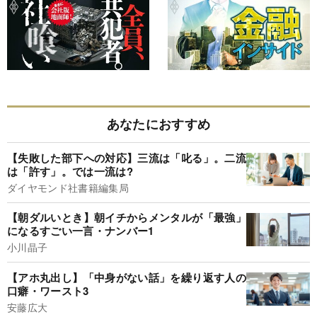
あなたにおすすめ
【失敗した部下への対応】三流は「叱る」。二流
は「許す」。では一流は?
ダイヤモンド社書籍編集局
【朝ダルいとき】朝イチからメンタルが「最強」
になるすごい一言・ナンバー1
小川晶子
【アホ丸出し】「中身がない話」を繰り返す人の
口癖・ワースト3
安藤広大