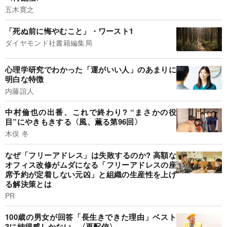
五木寛之
「死ぬ前に悔やむこと」・ワースト1
ダイヤモンド社書籍編集局
心理学研究でわかった「運がいい人」のあまりに
明白な特徴
内藤誼人
中村倫也の出番、これで終わり? “まさかの役
目”にやきもきする〈風、薫る第96回〉
木俣 冬
なぜ「フリーアドレス」は失敗するのか? 高額な
オフィス改修がムダになる「フリーアドレスの座
席予約が定着しない元凶」と組織の生産性を上げ
る解決策とは
PR
100歳の男女が回答「長生きできた理由」ベスト
3に納得感しかない...〈再配信〉