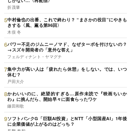
しかない…〈再配信〉
折茂肇
中村倫也の出番、これで終わり？ “まさかの役目”にやきも
きする〈風、薫る第96回〉
木俣 冬
パワー不足のジムニーノマド、なぜターボを付けないの？
→スズキ開発者の「意外な答え」
フェルディナント・ヤマグチ
集中力が高い人は「疲れたら休憩」をしない。では、いつ
休む？
戸田大介
かわいいのに、絶望的すぎる…原作未読で『映画ちいか
わ』に挑んだら、開始早々に面食らったワケ
鎌田和歌
ソフトバンクG「巨額AI投資」とNTT「小型国産AI」1年後
に企業価値が上がるのはどっち？
長野 泰和