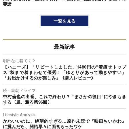
要諦
一覧を見る
最新記事
明日なに着てく？
【ハニーズ】「リピートしました」1480円の“着痩せトップ
ス”秋まで着まわせて優秀！「ゆとりがあって動きやすい」
「お出かけするのが楽しみ」《購入レビュー》
続・続朝ドライフ
中村倫也の出番、これで終わり？ “まさかの役目”にやきもき
する〈風、薫る第96回〉
Lifestyle Analysis
かわいいのに、絶望的すぎる…原作未読で『映画ちいかわ』
に挑んだら、開始早々に面食らったワケ