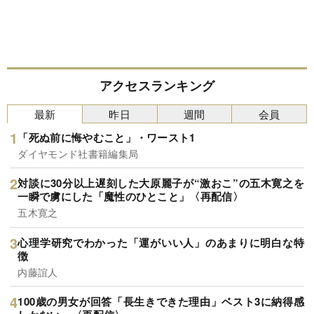
アクセスランキング
最新
昨日
週間
会員
「死ぬ前に悔やむこと」・ワースト1
ダイヤモンド社書籍編集局
対談に30分以上遅刻した大原麗子が“激おこ”の五木寛之を
一瞬で虜にした「魔性のひとこと」〈再配信〉
五木寛之
心理学研究でわかった「運がいい人」のあまりに明白な特
徴
内藤誼人
100歳の男女が回答「長生きできた理由」ベスト3に納得感