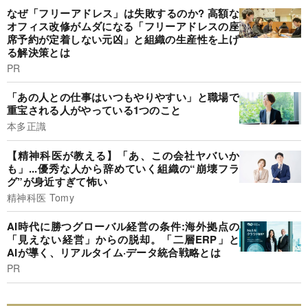
なぜ「フリーアドレス」は失敗するのか? 高額な
オフィス改修がムダになる「フリーアドレスの座
席予約が定着しない元凶」と組織の生産性を上げ
る解決策とは
PR
「あの人との仕事はいつもやりやすい」と職場で
重宝される人がやっている1つのこと
本多正識
【精神科医が教える】「あ、この会社ヤバいか
も」...優秀な人から辞めていく組織の“崩壊フラ
グ”が身近すぎて怖い
精神科医 Tomy
AI時代に勝つグローバル経営の条件:海外拠点の
「見えない経営」からの脱却。「二層ERP」と
AIが導く、リアルタイム·データ統合戦略とは
PR