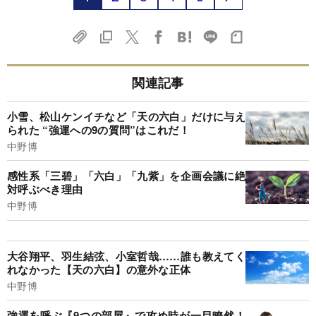
関連記事
小雪、松山ケンイチなど「天の六白」だけに与え
られた “強運への9の質問”はこれだ！
中野博
感性系「三碧」「六白」「九紫」を企画会議に絶
対呼ぶべき理由
中野博
大谷翔平、羽生結弦、小室哲哉……誰も教えてく
れなかった【天の六白】の意外な正体
中野博
強運を呼ぶ『9つの部屋』で攻め時が一目瞭然！