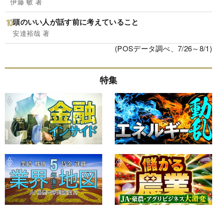
伊藤 敏 著
頭のいい人が話す前に考えていること
安達裕哉 著
(POSデータ調べ、7/26～8/1)
特集