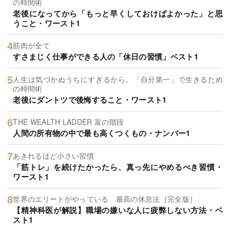
の時間術
老後になってから「もっと早くしておけばよかった」と思
うこと・ワースト1
筋肉が全て
すさまじく仕事ができる人の「休日の習慣」ベスト1
人生は気づかぬうちにすぎるから。「自分第一」で生きるため
の時間術
老後にダントツで後悔すること・ワースト1
THE WEALTH LADDER 富の階段
人間の所有物の中で最も高くつくもの・ナンバー1
あきれるほど小さい習慣
「筋トレ」を続けたかったら、真っ先にやめるべき習慣・
ワースト1
世界のエリートがやっている 最高の休息法［完全版］
【精神科医が解説】職場の嫌いな人に疲弊しない方法・ベ
スト1