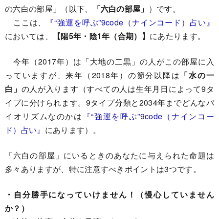
の六白の部屋」（以下、
「六白の部屋」
）です。
ここは、
『“強運を呼ぶ”9code（ナインコード）占い』
においては、
【陽5年・陰1年（合期）】
にあたります。
今年（2017年）は「大地の二黒」の人がこの部屋に入
っていますが、来年（2018年）の節分以降は
「水の一
白」
の人が入ります（すべての人は生年月日によって9タ
イプに分けられます。9タイプ分類と2034年までどんなバ
イオリズムなのかは
『“強運を呼ぶ”9code（ナインコー
ド）占い』
にあります）。
「六白の部屋」にいるときのあなたに与えられた命題は
多々ありますが、特に注意すべきポイントは3つです。
・自分勝手になっていけません！（慢心していません
か？）