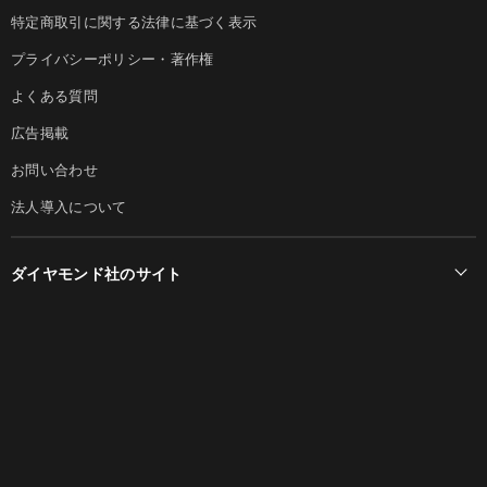
特定商取引に関する法律に基づく表示
プライバシーポリシー・著作権
よくある質問
広告掲載
お問い合わせ
法人導入について
ダイヤモンド社のサイト
Diamond Online(English)
ダイヤモンド社について
週刊ダイヤモンド
ダイヤモンド社TOP
DIAMONDハーバード・ビジネス・レビュー
© DIAMOND, INC.
会社概要
ダイヤモンドZAi（デジタル版）
採用情報
書籍オンライン