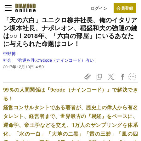
ログイン
「天の六白」ユニクロ柳井社長、
俺のイタリア
ン坂本社長、
ナポレオン、稲盛和夫の
強運の鍵
は○○！
2018年、「六白の部屋」にいる
あなた
に与えられた命題はコレ！
中野博
社会
“強運を呼ぶ”9code（ナインコード）占い
2017年12月10日 4:50
99％の人間関係は『9code（ナインコード）』で解決でき
る！
経営コンサルタントである著者が、歴史上の偉人から有名
タレント、経営者まで、世界最古の『易経』をベースに、
運命学、帝王学などを交え、1万人のサンプリングを体系
化。「水の一白」「大地の二黒」「雷の三碧」「風の四