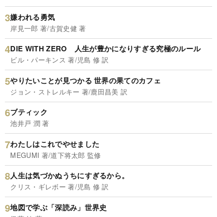
嫌われる勇気
岸見一郎 著/古賀史健 著
DIE WITH ZERO 人生が豊かになりすぎる究極のルール
ビル・パーキンス 著/児島 修 訳
やりたいことが見つかる 世界の果てのカフェ
ジョン・ストレルキー 著/鹿田昌美 訳
ブティック
池井戸 潤 著
わたしはこれでやせました
MEGUMI 著/道下将太郎 監修
人生は気づかぬうちにすぎるから。
クリス・ギレボー 著/児島 修 訳
地図で学ぶ「深読み」世界史