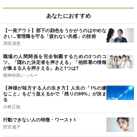
あなたにおすすめ
【一発アウト】部下の顔色をうかがうのはやめな
さい...管理職を守る「疲れない共感」の技術
澤田清恵
職場の人間関係を完全制覇するための3つのコ
ツ。「隠れた決定者を押さえる」「他部署の情報
が集まる人を押さえる」あと1つは?
精神科医いっちー
【神様が味方する人の生き方】人生の「1%の嫌
なこと」をどう捉えるかで「残りの99%」が決ま
る
小林正観
行動できない人の特徴・ワースト1
照宮遼子