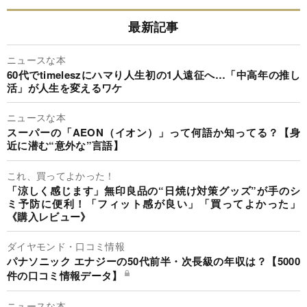
最新記事
ニュースな本
60代でtimeleszにハマり人生初の1人遠征へ…「中高年の推し
活」が人生を変えるワケ
ニュースな本
スーパーの「AEON（イオン）」って何語か知ってる？【身
近に潜む“意外な”言語】
これ、買ってよかった！
「涼しく感じます」無印良品の“日焼け対策グッズ”が手のシ
ミ予防に便利！「フィット感が良い」「買ってよかった」
《購入レビュー》
ダイヤモンド・口コミ情報
パナソニック エナジーの50代前半・次長級の年収は？【5000
件の口コミ情報データ】
ニュースな本