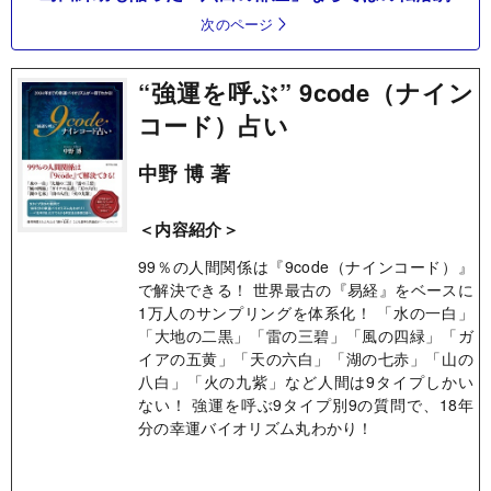
次のページ
“強運を呼ぶ” 9code（ナイン
コード）占い
中野 博 著
＜内容紹介＞
99％の人間関係は『9code（ナインコード）』
で解決できる！ 世界最古の『易経』をベースに
1万人のサンプリングを体系化！ 「水の一白」
「大地の二黒」「雷の三碧」「風の四緑」「ガ
イアの五黄」「天の六白」「湖の七赤」「山の
八白」「火の九紫」など人間は9タイプしかい
ない！ 強運を呼ぶ9タイプ別9の質問で、18年
分の幸運バイオリズム丸わかり！