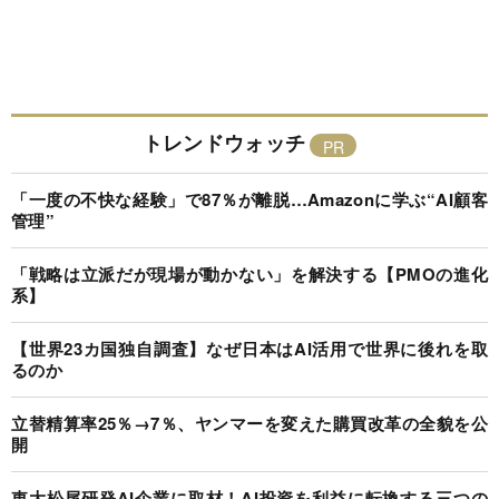
トレンドウォッチ
「一度の不快な経験」で87％が離脱…Amazonに学ぶ“AI顧客
管理”
「戦略は立派だが現場が動かない」を解決する【PMOの進化
系】
【世界23カ国独自調査】なぜ日本はAI活用で世界に後れを取
るのか
立替精算率25％→7％、ヤンマーを変えた購買改革の全貌を公
開
東大松尾研発AI企業に取材！AI投資を利益に転換する三つの