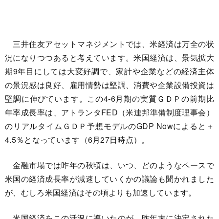
三井住友アセットマネジメントでは、米経済は万全の状
況になりつつあると考えています。米国経済は、景気拡大
期9年目にしては大変好調で、家計や企業などの経済主体
の景況感は良好、雇用情勢は堅調、消費や企業設備投資は
堅調に伸びています。この4-6月期の実質ＧＤＰの前期比
年率成長率は、アトランタFED（米連邦準備制度理事会）
のリアルタイムＧＤＰ予想モデルのGDP Nowによると＋
4.5％となっています（6月27日時点）。
金融市場では昨年の秋頃は、いつ、どのようなペースで
米国の経済成長率が減速していくかの議論も聞かれました
が、むしろ米国経済はその頃よりも加速しています。
米国経済をこの活況に導いたのが、昨年末に決定された