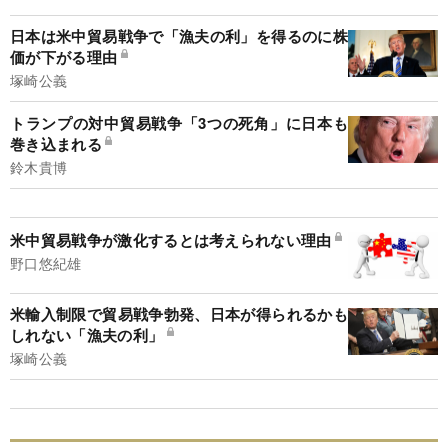
日本は米中貿易戦争で「漁夫の利」を得るのに株
価が下がる理由
塚崎公義
トランプの対中貿易戦争「3つの死角」に日本も
巻き込まれる
鈴木貴博
米中貿易戦争が激化するとは考えられない理由
野口悠紀雄
米輸入制限で貿易戦争勃発、日本が得られるかも
しれない「漁夫の利」
塚崎公義