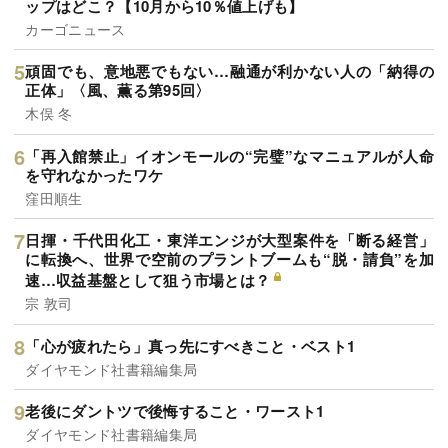
ップはどこ？【10月から10％値上げも】
カーゴニュース
頑固でも、意地悪でもない…融通が利かない人の「納得の
正体」〈風、薫る第95回〉
木俣 冬
「再入館禁止」イオンモールの“完璧”なマニュアルが人命
を守れなかったワケ
窪田順生
日揮・千代田化工・東洋エンジが大型案件を「断る経営」
に転換へ、世界で空前のプラントブームも“脱・請負”を加
速…収益基盤として狙う市場とは？
宗 敦司
「心が疲れたら」真っ先にすべきこと・ベスト1
ダイヤモンド社書籍編集局
老後にダントツで後悔すること・ワースト1
ダイヤモンド社書籍編集局