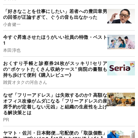
「好きなことを仕事にしたい」若者への豊田章男
の回答が正論すぎて、ぐうの音も出なかった
小倉健一
今すぐ昇進させたほうがいい社員の特徴・ベスト
1
本田淳也
おくすり手帳と診察券24枚がスッキリ!セリア
の“ポケットたくさん収納ケース”病院の書類も
持ち歩けて便利《購入レビュー》
雑貨オタクの河合さん
なぜ「フリーアドレス」は失敗するのか? 高額な
オフィス改修がムダになる「フリーアドレスの座
席予約が定着しない元凶」と組織の生産性を上げ
る解決策とは
PR
ヤマト・佐川・日本郵便...宅配便の「取扱個数」