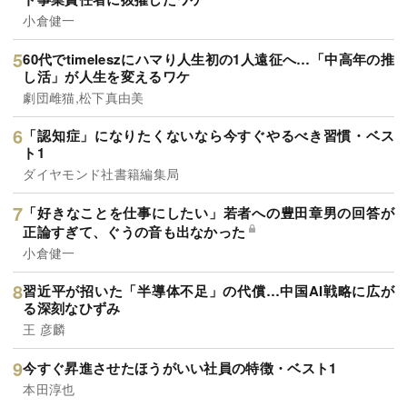
小倉健一
60代でtimeleszにハマり人生初の1人遠征へ…「中高年の推
し活」が人生を変えるワケ
劇団雌猫,松下真由美
「認知症」になりたくないなら今すぐやるべき習慣・ベス
ト1
ダイヤモンド社書籍編集局
「好きなことを仕事にしたい」若者への豊田章男の回答が
正論すぎて、ぐうの音も出なかった
小倉健一
習近平が招いた「半導体不足」の代償…中国AI戦略に広が
る深刻なひずみ
王 彦麟
今すぐ昇進させたほうがいい社員の特徴・ベスト1
本田淳也