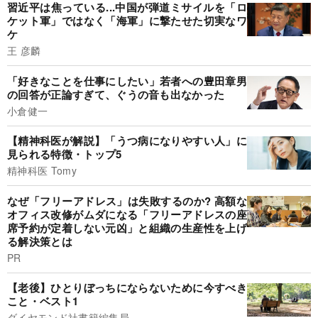
習近平は焦っている...中国が弾道ミサイルを「ロ
ケット軍」ではなく「海軍」に撃たせた切実なワ
ケ
王 彦麟
「好きなことを仕事にしたい」若者への豊田章男
の回答が正論すぎて、ぐうの音も出なかった
小倉健一
【精神科医が解説】「うつ病になりやすい人」に
見られる特徴・トップ5
精神科医 Tomy
なぜ「フリーアドレス」は失敗するのか? 高額な
オフィス改修がムダになる「フリーアドレスの座
席予約が定着しない元凶」と組織の生産性を上げ
る解決策とは
PR
【老後】ひとりぼっちにならないために今すべき
こと・ベスト1
ダイヤモンド社書籍編集局