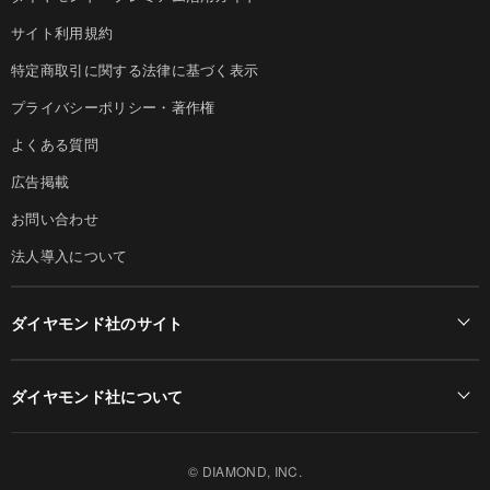
サイト利用規約
特定商取引に関する法律に基づく表示
プライバシーポリシー・著作権
よくある質問
広告掲載
お問い合わせ
法人導入について
ダイヤモンド社のサイト
Diamond Online(English)
ダイヤモンド社について
週刊ダイヤモンド
ダイヤモンド社TOP
DIAMONDハーバード・ビジネス・レビュー
© DIAMOND, INC.
会社概要
ダイヤモンドZAi（デジタル版）