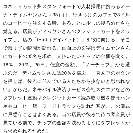
コネティカット州スタンフォードで人材採用に携わるミー
ナ・ディムヤンさん（33）は、行きつけのカフェで3ドル
のコーヒーを注文する時、あることに少しの後ろめたさを
覚える。店員がディムヤンさんのクレジットカードをスワ
イプし、店の「iPad（アイパッド）」を彼に向ける。そこ
で気まずい瞬間が訪れる。画面上の文字はディムヤンさん
にカードの署名を求め、支払いたいチップの金額を聞く。
18％、20％、25％、任意の金額、「ノーチップ」から選
ぶのだ。ディムヤンさんは20％を選ぶ。「真ん中のボタン
を押せば、後ろに並んでいる人たちから少ないと思われな
い」からだ。米モバイル決済サービス会社スクエアなどの
タブレット連動型クレジットカード読み取り機を使うパン
屋やコーヒー店、フードトラックを訪れた客が、この儀式
に戸惑うことはよくある。当の店員や後ろで待つ客全員が
見ている前で、チップの金額を決めるようにタブレットか
ら求められるためだ。