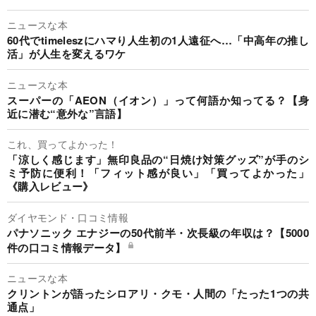
ニュースな本
60代でtimeleszにハマり人生初の1人遠征へ…「中高年の推し
活」が人生を変えるワケ
ニュースな本
スーパーの「AEON（イオン）」って何語か知ってる？【身
近に潜む“意外な”言語】
これ、買ってよかった！
「涼しく感じます」無印良品の“日焼け対策グッズ”が手のシ
ミ予防に便利！「フィット感が良い」「買ってよかった」
《購入レビュー》
ダイヤモンド・口コミ情報
パナソニック エナジーの50代前半・次長級の年収は？【5000
件の口コミ情報データ】
ニュースな本
クリントンが語ったシロアリ・クモ・人間の「たった1つの共
通点」