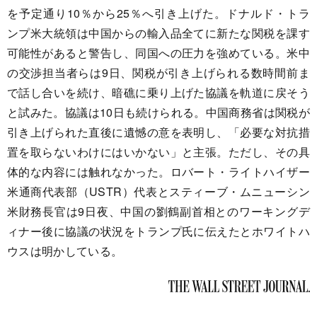
を予定通り10％から25％へ引き上げた。ドナルド・トラ
ンプ米大統領は中国からの輸入品全てに新たな関税を課す
可能性があると警告し、同国への圧力を強めている。米中
の交渉担当者らは9日、関税が引き上げられる数時間前ま
で話し合いを続け、暗礁に乗り上げた協議を軌道に戻そう
と試みた。協議は10日も続けられる。中国商務省は関税が
引き上げられた直後に遺憾の意を表明し、「必要な対抗措
置を取らないわけにはいかない」と主張。ただし、その具
体的な内容には触れなかった。ロバート・ライトハイザー
米通商代表部（USTR）代表とスティーブ・ムニューシン
米財務長官は9日夜、中国の劉鶴副首相とのワーキングデ
ィナー後に協議の状況をトランプ氏に伝えたとホワイトハ
ウスは明かしている。