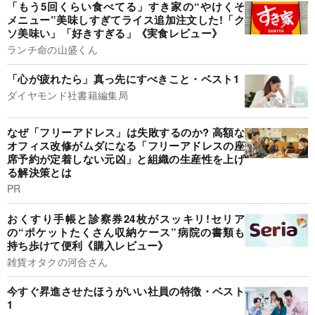
「もう5回くらい食べてる」すき家の“やけくそ
メニュー”美味しすぎてライス追加注文した!「ク
ソ美味い」「好きすぎる」《実食レビュー》
ランチ命の山盛くん
「心が疲れたら」真っ先にすべきこと・ベスト1
ダイヤモンド社書籍編集局
なぜ「フリーアドレス」は失敗するのか? 高額な
オフィス改修がムダになる「フリーアドレスの座
席予約が定着しない元凶」と組織の生産性を上げ
る解決策とは
PR
おくすり手帳と診察券24枚がスッキリ!セリア
の“ポケットたくさん収納ケース”病院の書類も
持ち歩けて便利《購入レビュー》
雑貨オタクの河合さん
今すぐ昇進させたほうがいい社員の特徴・ベスト
1