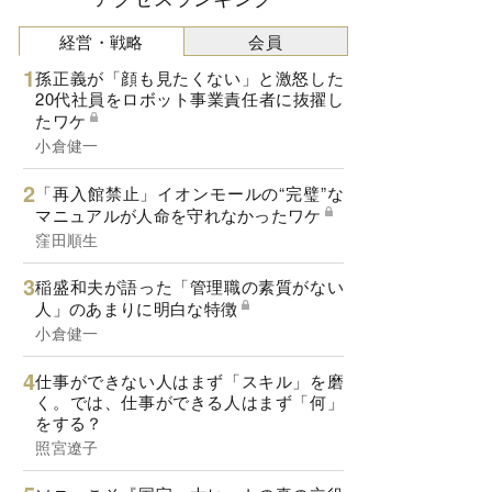
経営・戦略
会員
孫正義が「顔も見たくない」と激怒した
20代社員をロボット事業責任者に抜擢し
たワケ
小倉健一
「再入館禁止」イオンモールの“完璧”な
マニュアルが人命を守れなかったワケ
窪田順生
稲盛和夫が語った「管理職の素質がない
人」のあまりに明白な特徴
小倉健一
仕事ができない人はまず「スキル」を磨
く。では、仕事ができる人はまず「何」
をする？
照宮遼子