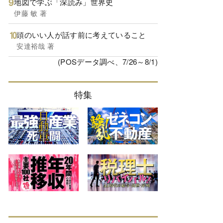
地図で学ぶ「深読み」世界史
伊藤 敏 著
頭のいい人が話す前に考えていること
安達裕哉 著
(POSデータ調べ、7/26～8/1)
特集