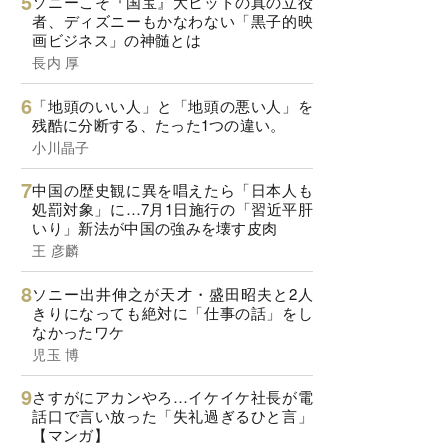
ソニーこそ『国宝』大ヒットの真の立役
者、ディズニーもかなわない「黒子的映
画ビジネス」の神髄とは
長内 厚
「地頭のいい人」と「地頭の悪い人」を
残酷に分断する、たった1つの違い。
小川晶子
中国の歴史観に異を唱えたら「日本人も
処罰対象」に…7月1日施行の「習近平肝
いり」新法が中国の強みを壊す皮肉
王 彦麟
ソニー出井伸之が天才・盛田昭夫と2人
きりになっても絶対に「仕事の話」をし
なかったワケ
児玉 博
さすがにアカンやろ…イケイケ社長が電
話口で言い放った「失礼過ぎるひと言」
【マンガ】