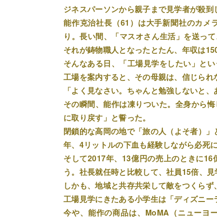
ジネスパーソンから親子まで見学者が殺到
能作克治社長（61）は大手新聞社のカメ
り。長い間、「マスオさん生活」を送ってき
それが鋳物職人となったとたん、年収は15
そんなある日、「工場見学をしたい」とい
工場を案内すると、その母親は、信じられ
「よく見なさい。ちゃんと勉強しないと、
その瞬間、能作は凍りついた。全身から悔
に取り戻す」と誓った。
閉鎖的な高岡の地で「旅の人（よそ者）」と
年、4リットルの下血も経験しながら必死
そして2017年、13億円の売上のときに
う。社長就任時と比較して、社員15倍、見
しかも、地域と共存共栄して敵をつくらず
工場見学にきたある小学生は「ディズニー
今や、能作の商品は、MoMA（ニューヨ