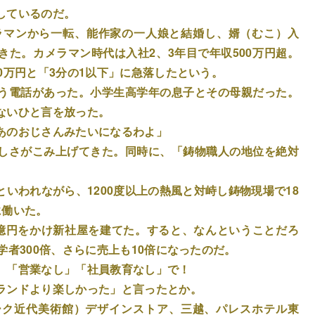
しているのだ。
ラマンから一転、能作家の一人娘と結婚し、婿（むこ）入
た。カメラマン時代は入社2、3年目で年収500万円超。
0万円と「3分の1以下」に急落したという。
う電話があった。小学生高学年の息子とその母親だった。
ないひと言を放った。
あのおじさんみたいになるわよ」
しさがこみ上げてきた。同時に、「鋳物職人の地位を絶対
いわれながら、1200度以上の熱風と対峙し鋳物現場で18
に働いた。
16億円をかけ新社屋を建てた。すると、なんということだろ
学者300倍、さらに売上も10倍になったのだ。
、「営業なし」「社員教育なし」で！
ランドより楽しかった」と言ったとか。
ーク近代美術館）デザインストア、三越、パレスホテル東