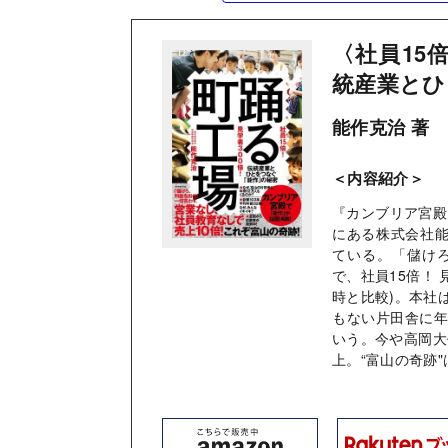
〈社員15
統産業とひ
能作克治 著
＜内容紹介＞
『カンブリア宮殿』
にある株式会社能
ている。「儲け
で、社員15倍！ 
時と比較)。本社
もない片田舎に年
いう。今や高岡大
上。“富山の奇跡