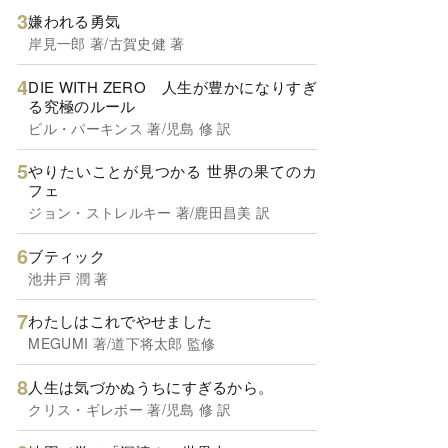
嫌われる勇気
岸見一郎 著/古賀史健 著
DIE WITH ZERO 人生が豊かになりすぎ
る究極のルール
ビル・パーキンス 著/児島 修 訳
やりたいことが見つかる 世界の果てのカ
フェ
ジョン・ストレルキー 著/鹿田昌美 訳
ブティック
池井戸 潤 著
わたしはこれでやせました
MEGUMI 著/道下将太郎 監修
人生は気づかぬうちにすぎるから。
クリス・ギレボー 著/児島 修 訳