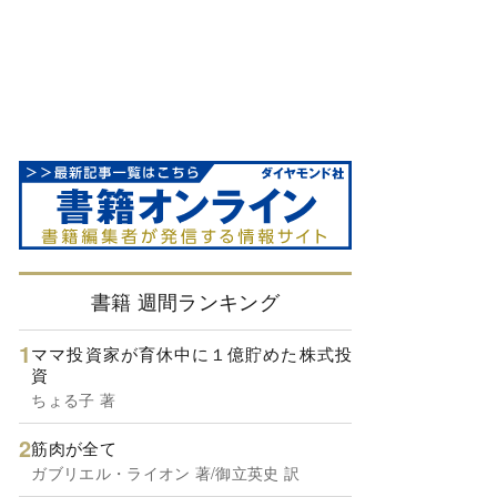
書籍 週間ランキング
ママ投資家が育休中に１億貯めた株式投
資
ちょる子 著
筋肉が全て
ガブリエル・ライオン 著/御立英史 訳