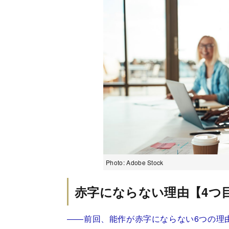
Photo: Adobe Stock
赤字にならない理由【4つ
――
前回
、能作が赤字にならない6つの理