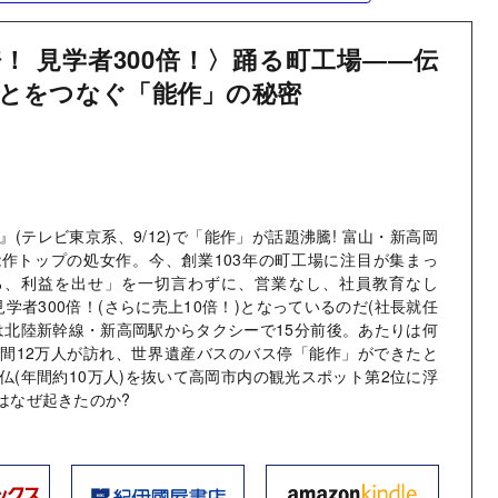
倍！ 見学者300倍！〉踊る町工場――伝
とをつなぐ「能作」の秘密
(テレビ東京系、9/12)で「能作」が話題沸騰! 富山・新高岡
作トップの処女作。今、創業103年の町工場に注目が集まっ
ろ、利益を出せ」を一切言わずに、営業なし、社員教育なし
見学者300倍！(さらに売上10倍！)となっているのだ(社長就任
は北陸新幹線・新高岡駅からタクシーで15分前後。あたりは何
間12万人が訪れ、世界遺産バスのバス停「能作」ができたと
仏(年間約10万人)を抜いて高岡市内の観光スポット第2位に浮
"はなぜ起きたのか?