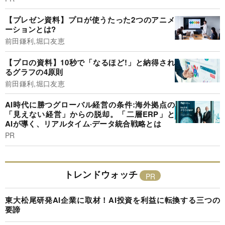
【プレゼン資料】プロが使うたった2つのアニメ
ーションとは?
前田鎌利,堀口友恵
【プロの資料】10秒で「なるほど!」と納得され
るグラフの4原則
前田鎌利,堀口友恵
AI時代に勝つグローバル経営の条件:海外拠点の
「見えない経営」からの脱却。「二層ERP」と
AIが導く、リアルタイム·データ統合戦略とは
PR
トレンドウォッチ
東大松尾研発AI企業に取材！AI投資を利益に転換する三つの
要諦