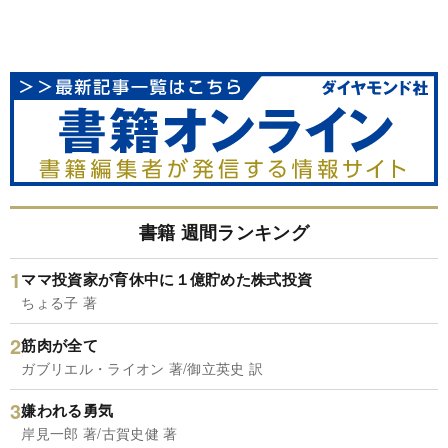
書籍 週間ランキング
ママ投資家が育休中に１億貯めた株式投資
ちょる子 著
筋肉が全て
ガブリエル・ライオン 著/御立英史 訳
嫌われる勇気
岸見一郎 著/古賀史健 著