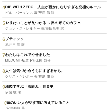
DIE WITH ZERO 人生が豊かになりすぎる究極のルール
ビル・パーキンス 著/児島 修 訳
やりたいことが見つかる 世界の果てのカフェ
ジョン・ストレルキー 著/鹿田昌美 訳
ブティック
池井戸 潤 著
わたしはこれでやせました
MEGUMI 著/道下将太郎 監修
人生は気づかぬうちにすぎるから。
クリス・ギレボー 著/児島 修 訳
地図で学ぶ「深読み」世界史
伊藤 敏 著
頭のいい人が話す前に考えていること
安達裕哉 著