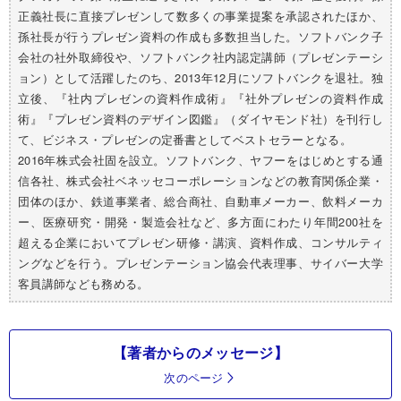
正義社長に直接プレゼンして数多くの事業提案を承認されたほか、
孫社長が行うプレゼン資料の作成も多数担当した。ソフトバンク子
会社の社外取締役や、ソフトバンク社内認定講師（プレゼンテーシ
ョン）として活躍したのち、2013年12月にソフトバンクを退社。独
立後、『社内プレゼンの資料作成術』『社外プレゼンの資料作成
術』『プレゼン資料のデザイン図鑑』（ダイヤモンド社）を刊行し
て、ビジネス・プレゼンの定番書としてベストセラーとなる。
2016年株式会社固を設立。ソフトバンク、ヤフーをはじめとする通
信各社、株式会社ベネッセコーポレーションなどの教育関係企業・
団体のほか、鉄道事業者、総合商社、自動車メーカー、飲料メーカ
ー、医療研究・開発・製造会社など、多方面にわたり年間200社を
超える企業においてプレゼン研修・講演、資料作成、コンサルティ
ングなどを行う。プレゼンテーション協会代表理事、サイバー大学
客員講師なども務める。
【著者からのメッセージ】
次のページ