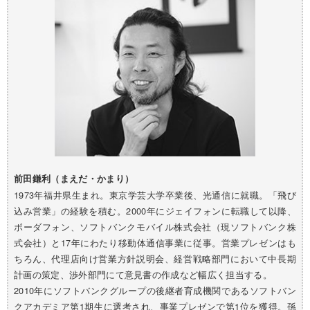
前田鎌利（まえだ・かまり）
1973年福井県生まれ。東京学芸大学卒業後、光通信に就職。「飛び
込み営業」の経験を積む。2000年にジェイフォンに転職して以降、
ボーダフォン、ソフトバンクモバイル株式会社（現ソフトバンク株
式会社）と17年にわたり移動体通信事業に従事。営業プレゼンはも
ちろん、代理店向け営業方針説明会、経営戦略部門において中長期
計画の策定、渉外部門にて意見書の作成など幅広く担当する。
2010年にソフトバンクグループの後継者育成機関であるソフトバン
クアカデミア第1期生に選考され、事業プレゼンで第1位を獲得。孫