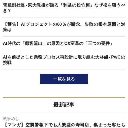
電通副社長×東大教授が語る「利益の松竹梅」なぜ松を狙うべ
き？
【警告】AIプロジェクトの60％が断念、失敗の根本原因と対
策は
AI時代の「顧客流出」の原因とCX変革の「三つの要件」
AIを前提とした業務プロセス再設計に取り組む大林組×PwCの
挑戦
一覧を見る
最新記事
戦争めし
【マンガ】空襲警報下でも大繁盛の寿司店、集まった客たち