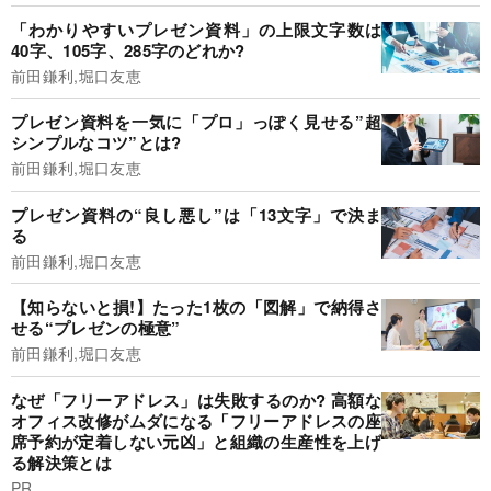
「わかりやすいプレゼン資料」の上限文字数は
40字、105字、285字のどれか?
前田鎌利,堀口友恵
プレゼン資料を一気に「プロ」っぽく見せる”超
シンプルなコツ”とは?
前田鎌利,堀口友恵
プレゼン資料の“良し悪し”は「13文字」で決ま
る
前田鎌利,堀口友恵
【知らないと損!】たった1枚の「図解」で納得さ
せる“プレゼンの極意”
前田鎌利,堀口友恵
なぜ「フリーアドレス」は失敗するのか? 高額な
オフィス改修がムダになる「フリーアドレスの座
席予約が定着しない元凶」と組織の生産性を上げ
る解決策とは
PR