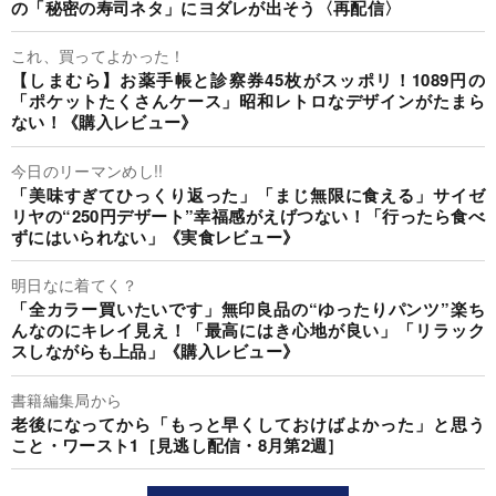
の「秘密の寿司ネタ」にヨダレが出そう〈再配信〉
これ、買ってよかった！
【しまむら】お薬手帳と診察券45枚がスッポリ！1089円の
「ポケットたくさんケース」昭和レトロなデザインがたまら
ない！《購入レビュー》
今日のリーマンめし!!
「美味すぎてひっくり返った」「まじ無限に食える」サイゼ
リヤの“250円デザート”幸福感がえげつない！「行ったら食べ
ずにはいられない」《実食レビュー》
明日なに着てく？
「全カラー買いたいです」無印良品の“ゆったりパンツ”楽ち
んなのにキレイ見え！「最高にはき心地が良い」「リラック
スしながらも上品」《購入レビュー》
書籍編集局から
老後になってから「もっと早くしておけばよかった」と思う
こと・ワースト1［見逃し配信・8月第2週］