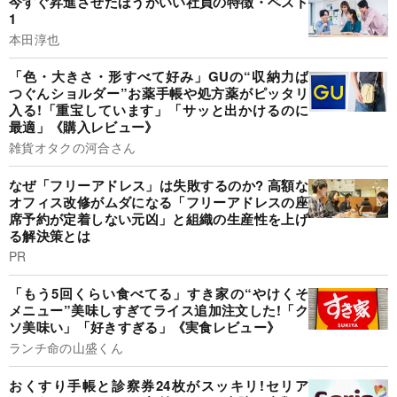
今すぐ昇進させたほうがいい社員の特徴・ベスト
1
本田淳也
「色・大きさ・形すべて好み」GUの“収納力ば
つぐんショルダー”お薬手帳や処方薬がピッタリ
入る!「重宝しています」「サッと出かけるのに
最適」《購入レビュー》
雑貨オタクの河合さん
なぜ「フリーアドレス」は失敗するのか? 高額な
オフィス改修がムダになる「フリーアドレスの座
席予約が定着しない元凶」と組織の生産性を上げ
る解決策とは
PR
「もう5回くらい食べてる」すき家の“やけくそ
メニュー”美味しすぎてライス追加注文した!「ク
ソ美味い」「好きすぎる」《実食レビュー》
ランチ命の山盛くん
おくすり手帳と診察券24枚がスッキリ!セリア