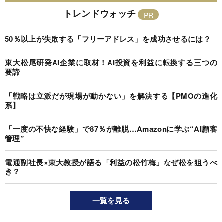
トレンドウォッチ
50％以上が失敗する「フリーアドレス」を成功させるには？
東大松尾研発AI企業に取材！AI投資を利益に転換する三つの
要諦
「戦略は立派だが現場が動かない」を解決する【PMOの進化
系】
「一度の不快な経験」で87％が離脱…Amazonに学ぶ“AI顧客
管理”
電通副社長×東大教授が語る「利益の松竹梅」なぜ松を狙うべ
き？
一覧を見る