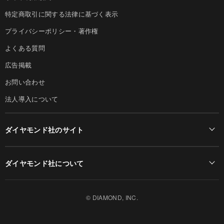
特定商取引に関する法律に基づく表示
プライバシーポリシー・著作権
よくある質問
広告掲載
お問い合わせ
法人導入について
ダイヤモンド社のサイト
Diamond Online(English)
ダイヤモンド社について
週刊ダイヤモンド
ダイヤモンド社TOP
DIAMONDハーバード・ビジネス・レビュー
© DIAMOND, INC.
会社概要
ダイヤモンドZAi（デジタル版）
採用情報
書籍オンライン