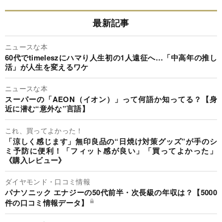
最新記事
ニュースな本
60代でtimeleszにハマり人生初の1人遠征へ…「中高年の推し
活」が人生を変えるワケ
ニュースな本
スーパーの「AEON（イオン）」って何語か知ってる？【身
近に潜む“意外な”言語】
これ、買ってよかった！
「涼しく感じます」無印良品の“日焼け対策グッズ”が手のシ
ミ予防に便利！「フィット感が良い」「買ってよかった」
《購入レビュー》
ダイヤモンド・口コミ情報
パナソニック エナジーの50代前半・次長級の年収は？【5000
件の口コミ情報データ】