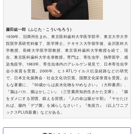
藤田紘一郎（ふじた・こういちろう）
1939年、旧満州生まれ、東京医科歯科大学医学部卒、東京大学大学
院医学系研究科修了、医学博士。テキサス大学留学後、金沢医科大
学教授、長崎大学医学部教授、東京医科歯科大学教授を経て、現
在、東京医科歯科大学名誉教授。専門は、寄生虫学、熱帯医学、感
染免疫学。1983年、寄生虫体内のアレルゲン発見で、日本寄生虫学
会小泉賞を受賞。2000年、ヒトATLウイルス伝染経路などの研究
で、日本文化振興会・社会文化功労賞、国際文化栄誉賞を受賞。お
もな著書に、『50歳からは炭水化物をやめなさい』（大和書房）、
『脳はバカ、腸はかしこい』（三笠書房知的生きかた文庫）、『腸
をダメにする習慣、鍛える習慣』『人の命は腸が９割』『ヤセたけ
れば、腸内「デブ菌」を減らしなさい！』『免疫力』（以上ワニブ
ックスPLUS新書）などがある。