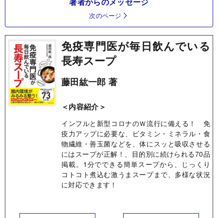
著者からのメッセージ
次のページ
免疫専門医が毎日飲んでいる
長寿スープ
藤田紘一郎 著
＜内容紹介＞
インフルと新型コロナのＷ流行に備える！ 免
疫力アップに必要な、ビタミン・ミネラル・食
物繊維・善玉菌などを、体にスッと吸収させる
にはスープが正解！、目的別に続けられる70品
掲載。1分でできる簡単スープから、じっくり
コトコト煮込む激うまスープまで、多様な状況
に対応できます！