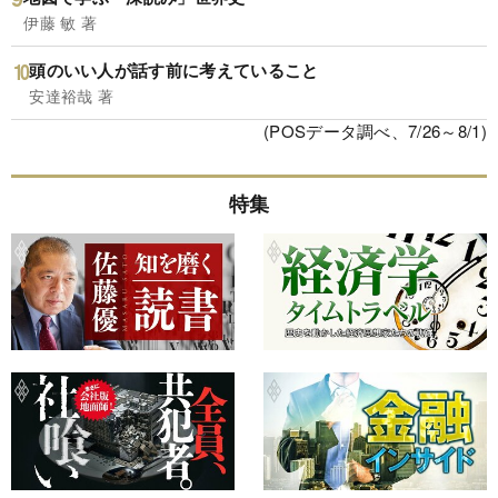
伊藤 敏 著
頭のいい人が話す前に考えていること
安達裕哉 著
(POSデータ調べ、7/26～8/1)
特集