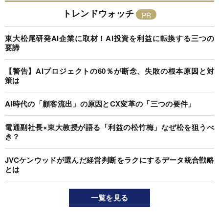
トレンドウォッチ
東大松尾研発AI企業に取材！AI投資を利益に転換する三つの
要諦
【警告】AIプロジェクトの60％が断念、失敗の根本原因と対
策は
AI時代の「顧客流出」の原因とCX変革の「三つの要件」
電通副社長×東大教授が語る「利益の松竹梅」なぜ松を狙うべ
き？
JVCケンウッドが選んだ経営判断をラクにするデータ統合戦略
とは
一覧を見る