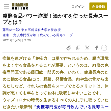
ログイン
発酵食品パワー炸裂！
酒かすを使った長寿スー
プとは？
藤田紘一郎:
東京医科歯科大学名誉教授
健康
免疫専門医が毎日飲んでいる長寿スープ
2021年1月5日 3:20
病気を遠ざける「免疫力」は腸で作られるため、腸内環境
をよくする食品をとることが重要、というのは、81歳の免
疫専門医である藤田紘一郎氏の弁。いわく、健康長寿のた
めに勧める食品には、野菜、発酵食品、肉や魚の骨から出
るだしなど。それらの食品をスープでとるメリットは、体
調が悪くても年をとっても体に吸収しやすいことです。
ウィズコロナの時代を生きるすべての人に手に取っていた
だきたい最新刊
『免疫専門医が毎日飲んでいる長寿スー