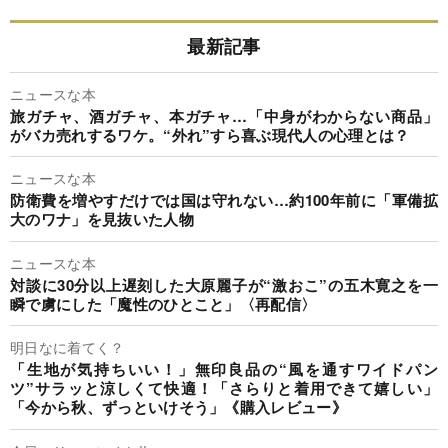
最新記事
ニュースな本
旅ガチャ、酒ガチャ、本ガチャ…「中身がわからない商品」
がバカ売れするワケ。“外れ”すら喜ぶ現代人の心理とは？
ニュースな本
防衛費を増やすだけでは国は守れない…約100年前に「軍備拡
大のワナ」を見抜いた人物
ニュースな本
対談に30分以上遅刻した大原麗子が“激おこ”の五木寛之を一
瞬で虜にした「魔性のひとこと」〈再配信〉
明日なに着てく？
「生地が気持ちいい！」無印良品の“風を通すワイドパン
ツ”サラッと涼しくて快適！「さらりと着用できて嬉しい」
「今から秋、ずっといけそう」《購入レビュー》