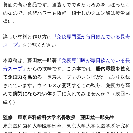
養価の高い食品です。酒造りでできたもろみをしぼったも
のなので、発酵パワーも抜群。梅干しのクエン酸は疲労回
復に。
詳しい材料と作り方は
『免疫専門医が毎日飲んでいる長寿
スープ』
をご覧ください。
本原稿は、藤田紘一郎著
『免疫専門医が毎日飲んでいる長
寿スープ』
からの抜粋です。この本では、
腸内環境を整え
て免疫力を高める
「長寿スープ」のレシピがたっぷり収録
されています。ウィルスが蔓延するこの秋冬、免疫力を高
めて
病気にならない体
を手に入れてみませんか？（次回へ
続く）
監修 東京医科歯科大学名誉教授 藤田紘一郎先生
東京医科歯科大学医学部卒、東京大学大学院医学系研究科