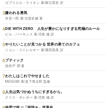
ガブリエル・ライオン 著/御立英史 訳
嫌われる勇気
岸見一郎 著/古賀史健 著
DIE WITH ZERO 人生が豊かになりすぎる究極のルール
ビル・パーキンス 著/児島 修 訳
やりたいことが見つかる 世界の果てのカフェ
ジョン・ストレルキー 著/鹿田昌美 訳
ブティック
池井戸 潤 著
わたしはこれでやせました
MEGUMI 著/道下将太郎 監修
人生は気づかぬうちにすぎるから。
クリス・ギレボー 著/児島 修 訳
地図で学ぶ「深読み」世界史