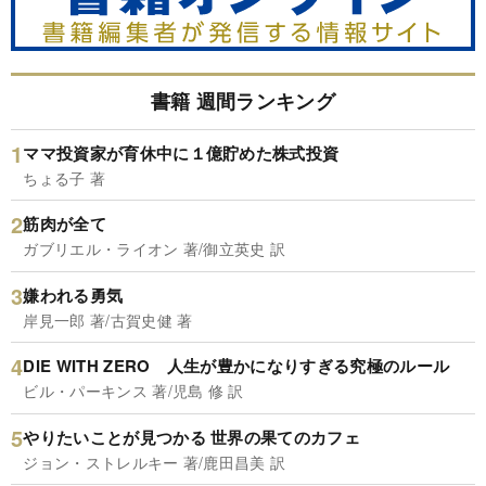
書籍 週間ランキング
ママ投資家が育休中に１億貯めた株式投資
ちょる子 著
筋肉が全て
ガブリエル・ライオン 著/御立英史 訳
嫌われる勇気
岸見一郎 著/古賀史健 著
DIE WITH ZERO 人生が豊かになりすぎる究極のルール
ビル・パーキンス 著/児島 修 訳
やりたいことが見つかる 世界の果てのカフェ
ジョン・ストレルキー 著/鹿田昌美 訳