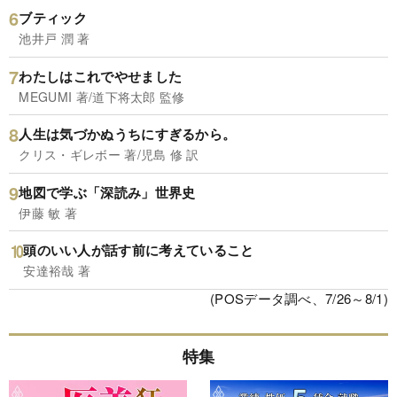
ブティック
池井戸 潤 著
わたしはこれでやせました
MEGUMI 著/道下将太郎 監修
人生は気づかぬうちにすぎるから。
クリス・ギレボー 著/児島 修 訳
地図で学ぶ「深読み」世界史
伊藤 敏 著
頭のいい人が話す前に考えていること
安達裕哉 著
(POSデータ調べ、7/26～8/1)
特集