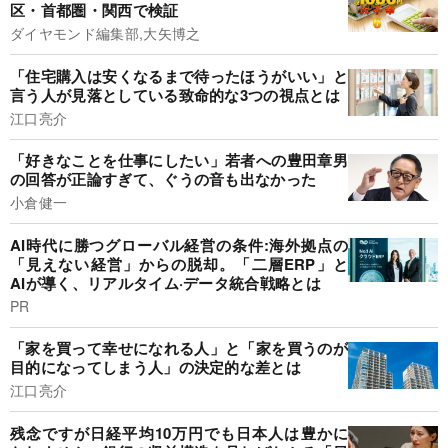
区・首都圏・関西で検証
ダイヤモンド編集部,大矢博之
「住宅購入は安くなるまで待ったほうがいい」と
言う人が見落としている致命的な3つの視点とは
江口亮介
「好きなことを仕事にしたい」若者への豊田章男
の回答が正論すぎて、ぐうの音も出なかった
小倉健一
AI時代に勝つグローバル経営の条件:海外拠点の
「見えない経営」からの脱却。「二層ERP」と
AIが導く、リアルタイム·データ統合戦略とは
PR
「家を買って幸せになれる人」と「家を買うのが
目的になってしまう人」の決定的な差とは
江口亮介
残念ですが日経平均10万円でも日本人は豊かに