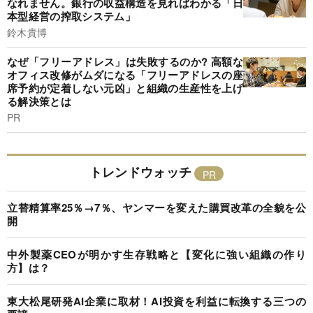
なれません。銀行の収益構造を見ればわかる「日
本型経営の搾取システム」
鈴木貴博
なぜ「フリーアドレス」は失敗するのか? 高額な
オフィス改修がムダになる「フリーアドレスの座
席予約が定着しない元凶」と組織の生産性を上げ
る解決策とは
PR
トレンドウォッチ
立替精算率25％→7％、ヤンマーを変えた購買改革の全貌を公
開
中外製薬CEOが明かす生存戦略と【変化に強い組織の作り
方】は？
東大松尾研発AI企業に取材！AI投資を利益に転換する三つの