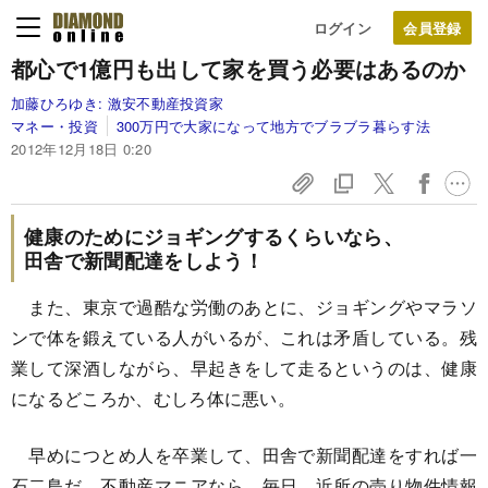
ログイン
都心で1億円も出して
家を買う必要はあるのか
加藤ひろゆき:
激安不動産投資家
マネー・投資
300万円で大家になって地方でブラブラ暮らす法
2012年12月18日 0:20
健康のためにジョギングするくらいなら、
田舎で新聞配達をしよう！
また、東京で過酷な労働のあとに、ジョギングやマラソ
ンで体を鍛えている人がいるが、これは矛盾している。残
業して深酒しながら、早起きをして走るというのは、健康
になるどころか、むしろ体に悪い。
早めにつとめ人を卒業して、田舎で新聞配達をすれば一
石二鳥だ。不動産マニアなら、毎日、近所の売り物件情報