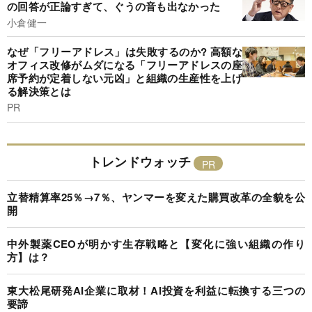
の回答が正論すぎて、ぐうの音も出なかった
小倉健一
なぜ「フリーアドレス」は失敗するのか? 高額な
オフィス改修がムダになる「フリーアドレスの座
席予約が定着しない元凶」と組織の生産性を上げ
る解決策とは
PR
トレンドウォッチ
立替精算率25％→7％、ヤンマーを変えた購買改革の全貌を公
開
中外製薬CEOが明かす生存戦略と【変化に強い組織の作り
方】は？
東大松尾研発AI企業に取材！AI投資を利益に転換する三つの
要諦