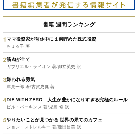
書籍 週間ランキング
ママ投資家が育休中に１億貯めた株式投資
ちょる子 著
筋肉が全て
ガブリエル・ライオン 著/御立英史 訳
嫌われる勇気
岸見一郎 著/古賀史健 著
DIE WITH ZERO 人生が豊かになりすぎる究極のルール
ビル・パーキンス 著/児島 修 訳
やりたいことが見つかる 世界の果てのカフェ
ジョン・ストレルキー 著/鹿田昌美 訳