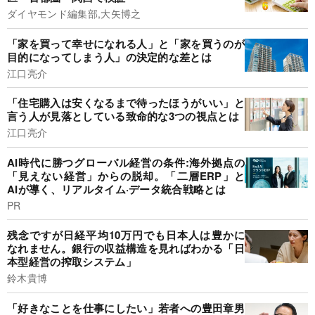
ダイヤモンド編集部,大矢博之
「家を買って幸せになれる人」と「家を買うのが
目的になってしまう人」の決定的な差とは
江口亮介
「住宅購入は安くなるまで待ったほうがいい」と
言う人が見落としている致命的な3つの視点とは
江口亮介
AI時代に勝つグローバル経営の条件:海外拠点の
「見えない経営」からの脱却。「二層ERP」と
AIが導く、リアルタイム·データ統合戦略とは
PR
残念ですが日経平均10万円でも日本人は豊かに
なれません。銀行の収益構造を見ればわかる「日
本型経営の搾取システム」
鈴木貴博
「好きなことを仕事にしたい」若者への豊田章男