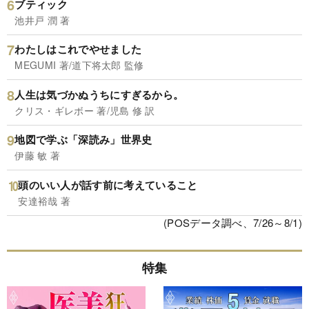
ブティック
池井戸 潤 著
わたしはこれでやせました
MEGUMI 著/道下将太郎 監修
人生は気づかぬうちにすぎるから。
クリス・ギレボー 著/児島 修 訳
地図で学ぶ「深読み」世界史
伊藤 敏 著
頭のいい人が話す前に考えていること
安達裕哉 著
(POSデータ調べ、7/26～8/1)
特集