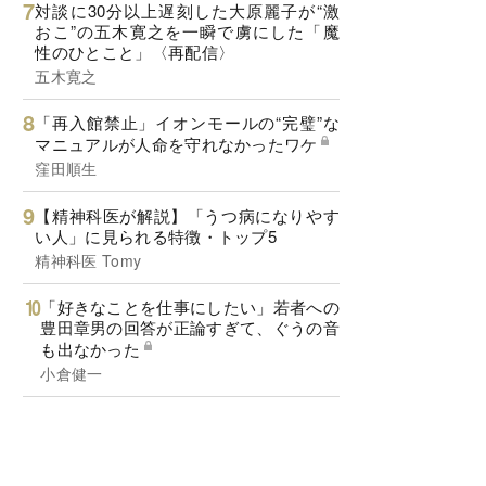
対談に30分以上遅刻した大原麗子が“激
おこ”の五木寛之を一瞬で虜にした「魔
性のひとこと」〈再配信〉
五木寛之
「再入館禁止」イオンモールの“完璧”な
マニュアルが人命を守れなかったワケ
窪田順生
【精神科医が解説】「うつ病になりやす
い人」に見られる特徴・トップ5
精神科医 Tomy
「好きなことを仕事にしたい」若者への
豊田章男の回答が正論すぎて、ぐうの音
も出なかった
小倉健一