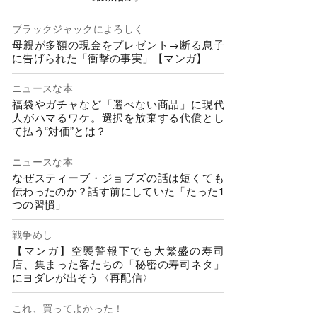
ブラックジャックによろしく
母親が多額の現金をプレゼント→断る息子
に告げられた「衝撃の事実」【マンガ】
ニュースな本
福袋やガチャなど「選べない商品」に現代
人がハマるワケ。選択を放棄する代償とし
て払う“対価”とは？
ニュースな本
なぜスティーブ・ジョブズの話は短くても
伝わったのか？話す前にしていた「たった1
つの習慣」
戦争めし
【マンガ】空襲警報下でも大繁盛の寿司
店、集まった客たちの「秘密の寿司ネタ」
にヨダレが出そう〈再配信〉
これ、買ってよかった！