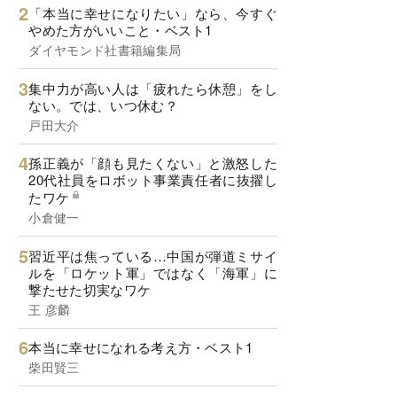
「本当に幸せになりたい」なら、今すぐ
やめた方がいいこと・ベスト1
ダイヤモンド社書籍編集局
集中力が高い人は「疲れたら休憩」をし
ない。では、いつ休む？
戸田大介
孫正義が「顔も見たくない」と激怒した
20代社員をロボット事業責任者に抜擢し
たワケ
小倉健一
習近平は焦っている…中国が弾道ミサイ
ルを「ロケット軍」ではなく「海軍」に
撃たせた切実なワケ
王 彦麟
本当に幸せになれる考え方・ベスト1
柴田賢三