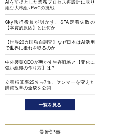
AIを前提とした業務プロセス再設計に取り
組む大林組×PwCの挑戦
Sky執行役員が明かす、SFA定着失敗の
【本質的原因】とは何か
【世界23カ国独自調査】なぜ日本はAI活用
で世界に後れを取るのか
中外製薬CEOが明かす生存戦略と【変化に
強い組織の作り方】は？
立替精算率25％→7％、ヤンマーを変えた
購買改革の全貌を公開
一覧を見る
最新記事