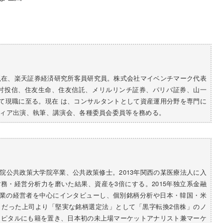
。現在、楽天証券経済研究所客員研究員。株式会社マイベンチマーク代表
野村投信、住友生命、住友信託、メリルリンチ証券、パリバ証券、山一
経て現職に至る。現在 は、コンサルタントとして資産運用分野を専門に
ィア出演、執筆、講演会、各種委員会委員等を務める。
院公共政策大学院卒業、公共政策修士。2013年関西の某医療法人に入
務・経営分析力を磨いた結果、資産を3倍にする。2015年独立系金融
場企業の経営者を中心にインタビューし、個別銘柄分析や日本・韓国・米
トだった上司より「堅実な銘柄選定法」として「黒字転換2倍株」のノ
キャピタルにも籍を置き、日本初の未上場マーケットアナリスト兼マーケ