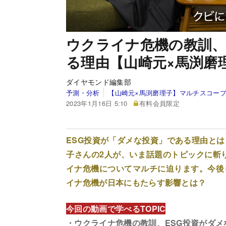
ウクライナ危機の教訓、
る理由【山崎元×馬渕磨
ダイヤモンド編集部
予測・分析
【山崎元×馬渕磨理子】マルチスコー
2023年1月16日 5:10
有料会員限定
ESG投資が「ダメな投資」である理由と
子さんの2人が、いま話題のトピックに斬り
イナ危機についてマルチに迫ります。今後
イナ危機が日本にもたらす影響とは？
今回の動画で学べるTOPIC
・ウクライナ危機の教訓、ESG投資がダメ