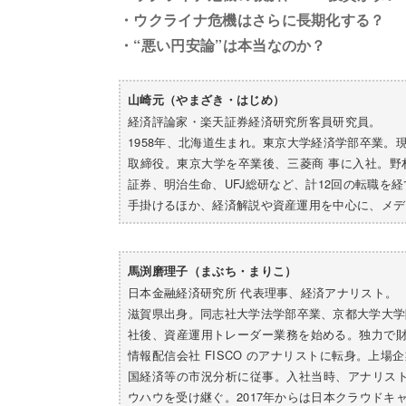
・ウクライナ危機はさらに長期化する？
・“悪い円安論”は本当なのか？
山崎元（やまざき・はじめ）
経済評論家・楽天証券経済研究所客員研究員。
1958年、北海道生まれ。東京大学経済学部卒業
取締役。東京大学を卒業後、三菱商 事に入社。
証券、明治生命、UFJ総研など、計12回の転職を
手掛けるほか、経済解説や資産運用を中心に、メデ
馬渕磨理子（まぶち・まりこ）
日本金融経済研究所 代表理事、経済アナリスト。
滋賀県出身。同志社大学法学部卒業、京都大学大学
社後、資産運用トレーダー業務を始める。独力で財
情報配信会社 FISCO のアナリストに転身。上
国経済等の市況分析に従事。入社当時、アナリス
ウハウを受け継ぐ。2017年からは日本クラウド