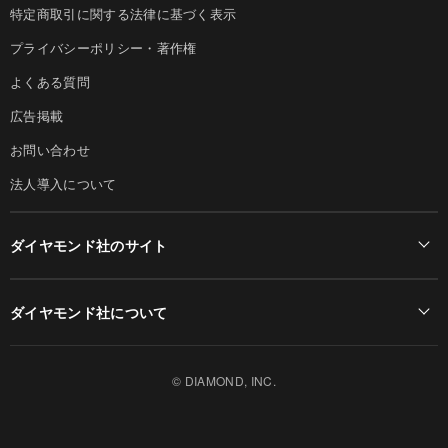
特定商取引に関する法律に基づく表示
プライバシーポリシー・著作権
よくある質問
広告掲載
お問い合わせ
法人導入について
ダイヤモンド社のサイト
Diamond Online(English)
ダイヤモンド社について
週刊ダイヤモンド
ダイヤモンド社TOP
DIAMONDハーバード・ビジネス・レビュー
© DIAMOND, INC.
会社概要
ダイヤモンドZAi（デジタル版）
採用情報
書籍オンライン