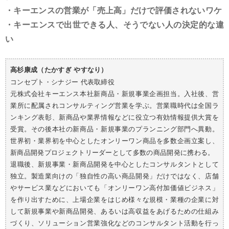
・キーエンスの営業が「売上高」だけで評価されないワケ
・キーエンスで出世できる人、そうでない人の決定的な違
い
高杉康成（たかすぎ やすなり）
コンセプト・シナジー 代表取締役
元株式会社キーエンス本社新商品・新規事業企画担当。入社後、営
業所に配属されコンサルティング営業を学ぶ。営業職時代は全国ラ
ンキング表彰、新商品や業界情報などに役立つ有効情報提供大賞を
受賞。その後本社の新商品・新規事業のプランニング部門へ異動。
世界初・業界初を中心としたオンリーワン商品を多数企画立案し、
新商品開発プロジェクトリーダーとして多数の商品開発に携わる。
退職後、新規事業・新商品開発を中心としたコンサルタントとして
独立。製造業向けの「独自性の高い商品開発」だけではなく、店舗
やサービス業などにおいても「オンリーワン高付加価値ビジネス」
を作り出すために、上場企業をはじめ様々な規模・業種の企業に対
して新規事業や新商品開発、あるいは高収益をあげるための仕組み
づくり、ソリューション営業強化などのコンサルタント活動を行っ