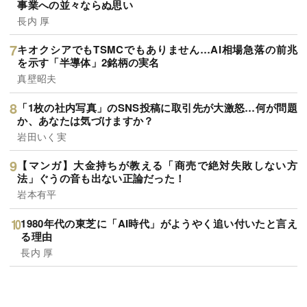
事業への並々ならぬ思い
長内 厚
キオクシアでもTSMCでもありません…AI相場急落の前兆
を示す「半導体」2銘柄の実名
真壁昭夫
「1枚の社内写真」のSNS投稿に取引先が大激怒…何が問題
か、あなたは気づけますか？
岩田いく実
【マンガ】大金持ちが教える「商売で絶対失敗しない方
法」ぐうの音も出ない正論だった！
岩本有平
1980年代の東芝に「AI時代」がようやく追い付いたと言え
る理由
長内 厚