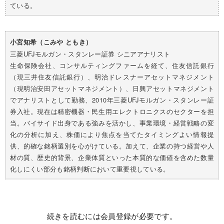
ている。
小宮知希（こみや ともき）
三菱UFJモルガン・スタンレー証券 シニアアナリスト
生命保険会社、コンサルティングファームを経て、住友信託銀行
（現三井住友信託銀行）、明治ドレスナーアセットマネジメント
（現明治安田アセットマネジメント）、日興アセットマネジメント
でアナリストとして勤務、2010年三菱UFJモルガン・スタンレー証
券入社。現在は精密機器・民生用エレクトロニクスのセクターを担
当。バイサイド出身である強みを活かし、事業環境・経営戦略の変
化の分析に加え、株価により焦点を当てたタイミングよい情報提
供、的確な銘柄選別を心がけている。加えて、企業の持つ経営や人
材の質、歴史的背景、企業体質といった本質的な価値を含めた数量
化しにくい部分も銘柄判断において重要視している。
続きを読むには会員登録が必要です。