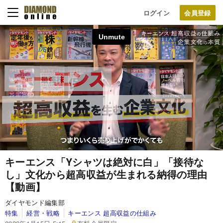
ログイン
キーエンス「Yシャツは絶対に白」「接待な
し」文化から超高収益が生まれる納得の理由
【動画】
ダイヤモンド編集部
特集
経営・戦略
キーエンス 超高収益の仕組み