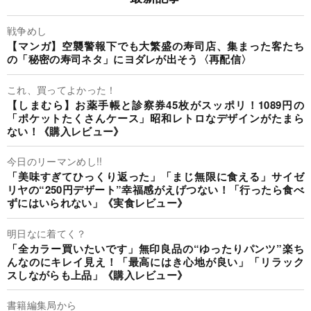
戦争めし
【マンガ】空襲警報下でも大繁盛の寿司店、集まった客たち
の「秘密の寿司ネタ」にヨダレが出そう〈再配信〉
これ、買ってよかった！
【しまむら】お薬手帳と診察券45枚がスッポリ！1089円の
「ポケットたくさんケース」昭和レトロなデザインがたまら
ない！《購入レビュー》
今日のリーマンめし!!
「美味すぎてひっくり返った」「まじ無限に食える」サイゼ
リヤの“250円デザート”幸福感がえげつない！「行ったら食べ
ずにはいられない」《実食レビュー》
明日なに着てく？
「全カラー買いたいです」無印良品の“ゆったりパンツ”楽ち
んなのにキレイ見え！「最高にはき心地が良い」「リラック
スしながらも上品」《購入レビュー》
書籍編集局から