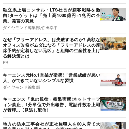
独立系上場コンサル・LTS社長が顧客戦略を激
白!ターゲットは「売上高1000億円~1兆円の企
業」発言の真意
ダイヤモンド編集部,竹田幸平
なぜ「フリーアドレス」は失敗するのか? 高額な
オフィス改修がムダになる「フリーアドレスの座
席予約が定着しない元凶」と組織の生産性を上げ
る解決策とは
PR
キーエンス元No.1営業が指摘!「営業成績が悪い
人」ができていないシンプルな習慣
ダイヤモンド編集部
キーエンス「鬼の規律」衝撃実態!ネットサーフ
ィン禁止、1分単位で外出報告、電話件数を上司
が管理...〈見逃し配信〉
地方の防水工事会社が正社員職人を60人育て大