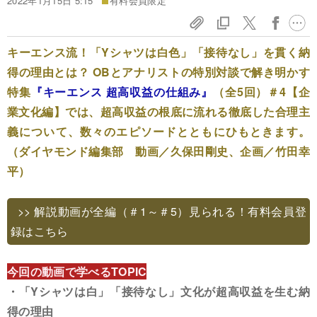
2022年1月15日 5:15
有料会員限定
キーエンス流！「Yシャツは白色」「接待なし」を貫く納
得の理由とは？ OBとアナリストの特別対談で解き明かす
特集
『キーエンス 超高収益の仕組み』
（全5回）＃4【企
業文化編】では、超高収益の根底に流れる徹底した合理主
義について、数々のエピソードとともにひもときます。
（ダイヤモンド編集部 動画／久保田剛史、企画／竹田幸
平）
>> 解説動画が全編（＃1～＃5）見られる！有料会員登
録はこちら
今回の動画で学べるTOPIC
・「Yシャツは白」「接待なし」文化が超高収益を生む納
得の理由