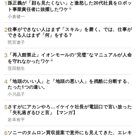
孫正義が「顔も見たくない」と激怒した20代社員をロボッ
ト事業責任者に抜擢したワケ
小倉健一
仕事ができない人はまず「スキル」を磨く。では、仕事が
できる人はまず「何」をする？
照宮遼子
「再入館禁止」イオンモールの“完璧”なマニュアルが人命
を守れなかったワケ
窪田順生
「地頭のいい人」と「地頭の悪い人」を残酷に分断する、
たった1つの違い。
小川晶子
さすがにアカンやろ…イケイケ社長が電話口で言い放った
「失礼過ぎるひと言」【マンガ】
岩本有平
ソニーのタムロン買収提案で意外にも見えてきた、エレキ