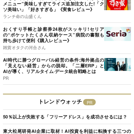
メニュー”美味しすぎてライス追加注文した!「ク
ソ美味い」「好きすぎる」《実食レビュー》
ランチ命の山盛くん
おくすり手帳と診察券24枚がスッキリ!セリア
の“ポケットたくさん収納ケース”病院の書類も
持ち歩けて便利《購入レビュー》
雑貨オタクの河合さん
AI時代に勝つグローバル経営の条件:海外拠点の
「見えない経営」からの脱却。「二層ERP」と
AIが導く、リアルタイム·データ統合戦略とは
PR
トレンドウォッチ
50％以上が失敗する「フリーアドレス」を成功させるには？
東大松尾研発AI企業に取材！AI投資を利益に転換する三つの