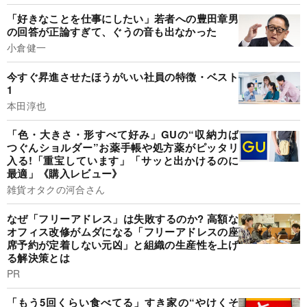
「好きなことを仕事にしたい」若者への豊田章男
の回答が正論すぎて、ぐうの音も出なかった
小倉健一
今すぐ昇進させたほうがいい社員の特徴・ベスト
1
本田淳也
「色・大きさ・形すべて好み」GUの“収納力ば
つぐんショルダー”お薬手帳や処方薬がピッタリ
入る!「重宝しています」「サッと出かけるのに
最適」《購入レビュー》
雑貨オタクの河合さん
なぜ「フリーアドレス」は失敗するのか? 高額な
オフィス改修がムダになる「フリーアドレスの座
席予約が定着しない元凶」と組織の生産性を上げ
る解決策とは
PR
「もう5回くらい食べてる」すき家の“やけくそ