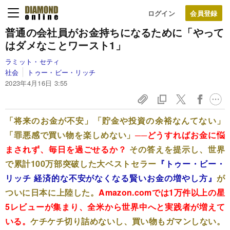
ログイン
普通の会社員がお金持ちになるために「やって
はダメなことワースト1」
ラミット・セティ
社会
トゥー・ビー・リッチ
2023年4月16日 3:55
「将来のお金が不安」「貯金や投資の余裕なんてない」
「罪悪感で買い物を楽しめない」
──​どうすればお金に悩
まされず、毎日を過ごせるか？
その答えを提示し、世界
で累計100万部突破した大ベストセラー
『トゥー・ビー・
リッチ 経済的な不安がなくなる賢いお金の増やし方』
が
ついに日本に上陸した。
Amazon.comでは1万件以上の星
5レビューが集まり、全米から世界中へと実践者が増えて
いる。
ケチケチ切り詰めないし、買い物もガマンしない。