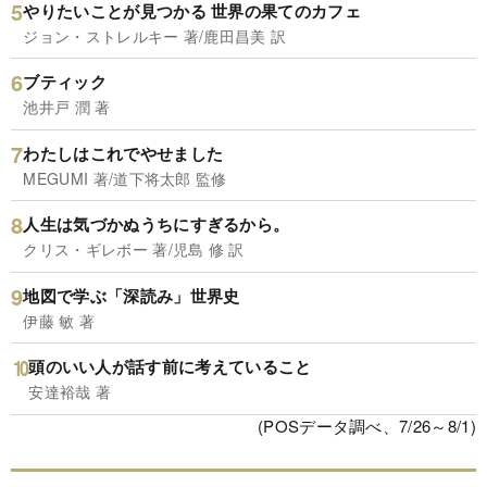
やりたいことが見つかる 世界の果てのカフェ
ジョン・ストレルキー 著/鹿田昌美 訳
ブティック
池井戸 潤 著
わたしはこれでやせました
MEGUMI 著/道下将太郎 監修
人生は気づかぬうちにすぎるから。
クリス・ギレボー 著/児島 修 訳
地図で学ぶ「深読み」世界史
伊藤 敏 著
頭のいい人が話す前に考えていること
安達裕哉 著
(POSデータ調べ、7/26～8/1)