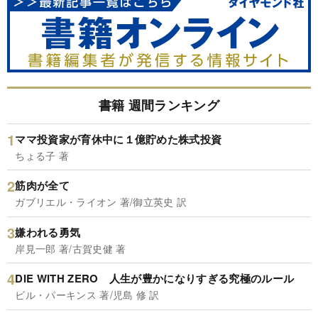
書籍 週間ランキング
ママ投資家が育休中に１億貯めた株式投資
ちょる子 著
筋肉が全て
ガブリエル・ライオン 著/御立英史 訳
嫌われる勇気
岸見一郎 著/古賀史健 著
DIE WITH ZERO 人生が豊かになりすぎる究極のルール
ビル・パーキンス 著/児島 修 訳