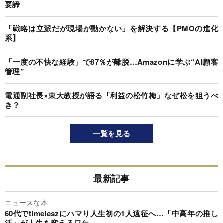
要諦
「戦略は立派だが現場が動かない」を解決する【PMOの進化
系】
「一度の不快な経験」で87％が離脱…Amazonに学ぶ“AI顧客
管理”
電通副社長×東大教授が語る「利益の松竹梅」なぜ松を狙うべ
き？
一覧を見る
最新記事
ニュースな本
60代でtimeleszにハマり人生初の1人遠征へ…「中高年の推し
活」が人生を変えるワケ