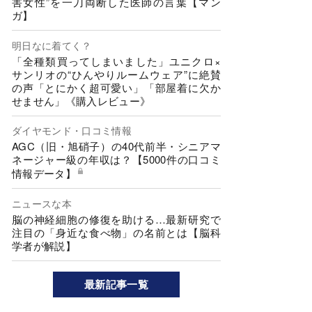
害女性”を一刀両断した医師の言葉【マン
ガ】
明日なに着てく？
「全種類買ってしまいました」ユニクロ×
サンリオの“ひんやりルームウェア”に絶賛
の声「とにかく超可愛い」「部屋着に欠か
せません」《購入レビュー》
ダイヤモンド・口コミ情報
AGC（旧・旭硝子）の40代前半・シニアマ
ネージャー級の年収は？【5000件の口コミ
情報データ】
ニュースな本
脳の神経細胞の修復を助ける…最新研究で
注目の「身近な食べ物」の名前とは【脳科
学者が解説】
最新記事一覧