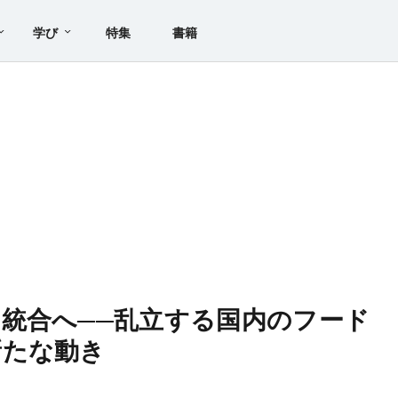
学び
特集
書籍
統合へ──乱立する国内のフード
新たな動き