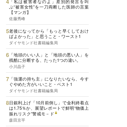
「私は被害者なのよ」差別的発言を叫
ぶ“被害女性”を一刀両断した医師の言葉
【マンガ】
佐藤秀峰
老後になってから「もっと早くしておけ
ばよかった」と思うこと・ワースト1
ダイヤモンド社書籍編集局
「地頭のいい人」と「地頭の悪い人」を
残酷に分断する、たった1つの違い。
小川晶子
「強運の持ち主」になりたいなら、今す
ぐやめた方がいいこと・ベスト1
ダイヤモンド社書籍編集局
日銀利上げ「10月前倒し」で金利終着点
は1.75％か、展望レポートで鮮明“物価上
振れリスク”警戒モ－ド
森田京平