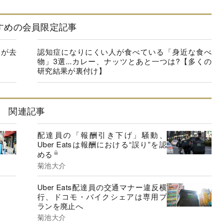
すめの会員限定記事
人が去
認知症になりにくい人が食べている「身近な食べ
物」3選...カレー、ナッツとあと一つは?【多くの
研究結果が裏付け】
関連記事
配達員の「報酬引き下げ」騒動、
Uber Eatsは報酬における“誤り”を認
める
菊池大介
Uber Eats配達員の交通マナー違反横
行、ドコモ・バイクシェアは専用プ
ランを廃止へ
菊池大介