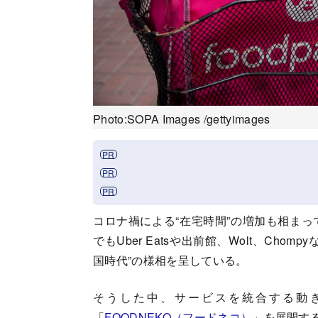
Photo:SOPA Images /gettyimages
コロナ禍による“在宅時間”の増加も相ま
でもUber Eatsや出前館、Wolt、Ch
国時代”の様相を呈している。
そうした中、サービスを統合する動
「
FOODNEKO（フードネコ）
」を展開す