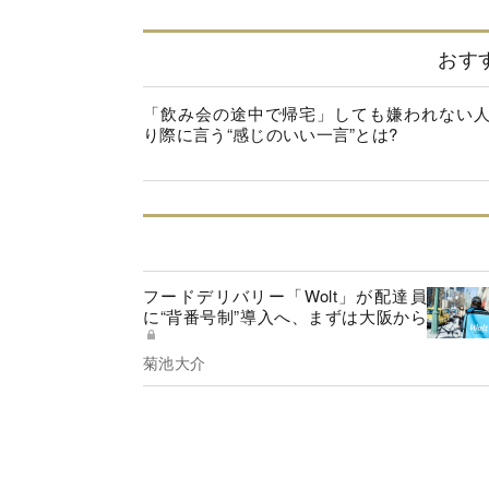
おす
「飲み会の途中で帰宅」しても嫌われない
り際に言う“感じのいい一言”とは?
フードデリバリー「Wolt」が配達員
に“背番号制”導入へ、まずは大阪から
菊池大介