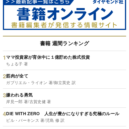
書籍 週間ランキング
ママ投資家が育休中に１億貯めた株式投資
ちょる子 著
筋肉が全て
ガブリエル・ライオン 著/御立英史 訳
嫌われる勇気
岸見一郎 著/古賀史健 著
DIE WITH ZERO 人生が豊かになりすぎる究極のルール
ビル・パーキンス 著/児島 修 訳