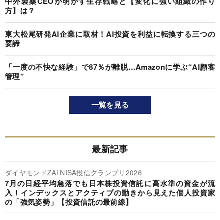
中外製薬CEOが明かす生存戦略と【変化に強い組織の作り
方】は？
東大松尾研発AI企業に取材！AI投資を利益に転換する三つの
要諦
「一度の不快な経験」で87％が離脱…Amazonに学ぶ“AI顧客
管理”
一覧を見る
最新記事
ダイヤモンドZAi NISA投信グランプリ2026
7月の日経平均急落でも日本株投資信託に高水準の資金が流
入！インデックスとアクティブの動きから見えた個人投資家
の「強気姿勢」【投資信託の最前線】