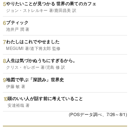
やりたいことが見つかる 世界の果てのカフェ
ジョン・ストレルキー 著/鹿田昌美 訳
ブティック
池井戸 潤 著
わたしはこれでやせました
MEGUMI 著/道下将太郎 監修
人生は気づかぬうちにすぎるから。
クリス・ギレボー 著/児島 修 訳
地図で学ぶ「深読み」世界史
伊藤 敏 著
頭のいい人が話す前に考えていること
安達裕哉 著
(POSデータ調べ、7/26～8/1)