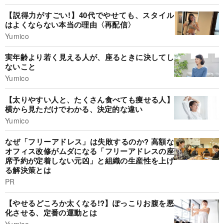
【説得力がすごい!】40代でやせても、スタイル
はよくならない本当の理由〈再配信〉
Yumico
実年齢より若く見える人が、座るときに決してし
ないこと
Yumico
【太りやすい人と、たくさん食べても痩せる人】
横から見ただけでわかる、決定的な違い
Yumico
なぜ「フリーアドレス」は失敗するのか? 高額な
オフィス改修がムダになる「フリーアドレスの座
席予約が定着しない元凶」と組織の生産性を上げ
る解決策とは
PR
【やせるどころか太くなる!?】ぽっこりお腹を悪
化させる、定番の運動とは
Yumico