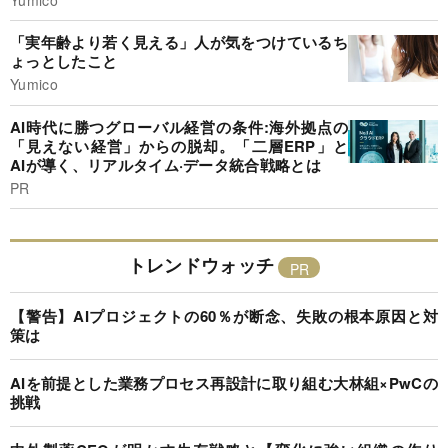
「実年齢より若く見える」人が気をつけているち
ょっとしたこと
Yumico
AI時代に勝つグローバル経営の条件:海外拠点の
「見えない経営」からの脱却。「二層ERP」と
AIが導く、リアルタイム·データ統合戦略とは
PR
トレンドウォッチ
【警告】AIプロジェクトの60％が断念、失敗の根本原因と対
策は
AIを前提とした業務プロセス再設計に取り組む大林組×PwCの
挑戦