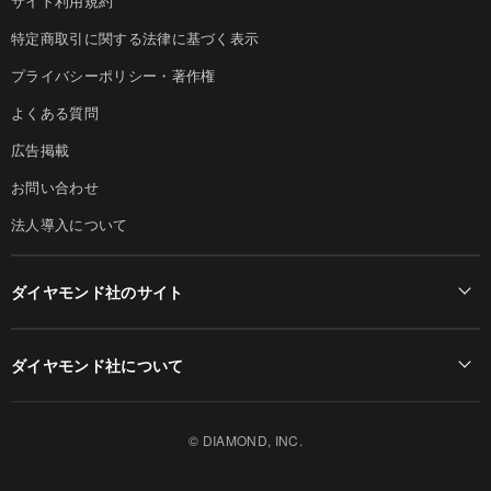
サイト利用規約
特定商取引に関する法律に基づく表示
プライバシーポリシー・著作権
よくある質問
広告掲載
お問い合わせ
法人導入について
ダイヤモンド社のサイト
Diamond Online(English)
ダイヤモンド社について
週刊ダイヤモンド
ダイヤモンド社TOP
DIAMONDハーバード・ビジネス・レビュー
© DIAMOND, INC.
会社概要
ダイヤモンドZAi（デジタル版）