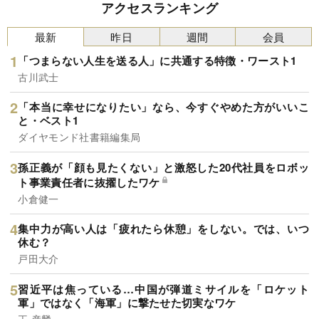
アクセスランキング
最新
昨日
週間
会員
「つまらない人生を送る人」に共通する特徴・ワースト1
古川武士
「本当に幸せになりたい」なら、今すぐやめた方がいいこ
と・ベスト1
ダイヤモンド社書籍編集局
孫正義が「顔も見たくない」と激怒した20代社員をロボッ
ト事業責任者に抜擢したワケ
小倉健一
集中力が高い人は「疲れたら休憩」をしない。では、いつ
休む？
戸田大介
習近平は焦っている…中国が弾道ミサイルを「ロケット
軍」ではなく「海軍」に撃たせた切実なワケ
王 彦麟