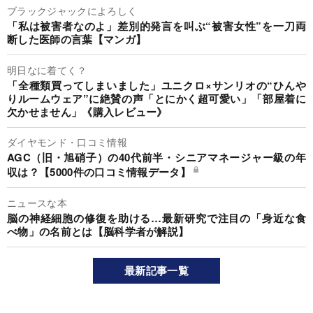
ブラックジャックによろしく
「私は被害者なのよ」差別的発言を叫ぶ“被害女性”を一刀両
断した医師の言葉【マンガ】
明日なに着てく？
「全種類買ってしまいました」ユニクロ×サンリオの“ひんや
りルームウェア”に絶賛の声「とにかく超可愛い」「部屋着に
欠かせません」《購入レビュー》
ダイヤモンド・口コミ情報
AGC（旧・旭硝子）の40代前半・シニアマネージャー級の年
収は？【5000件の口コミ情報データ】
ニュースな本
脳の神経細胞の修復を助ける…最新研究で注目の「身近な食
べ物」の名前とは【脳科学者が解説】
最新記事一覧