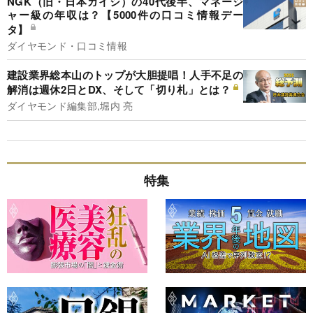
NGK（旧・日本ガイシ）の40代後半、マネージ
ャー級の年収は？【5000件の口コミ情報デー
タ】
ダイヤモンド・口コミ情報
建設業界総本山のトップが大胆提唱！人手不足の
解消は週休2日とDX、そして「切り札」とは？
ダイヤモンド編集部,堀内 亮
特集