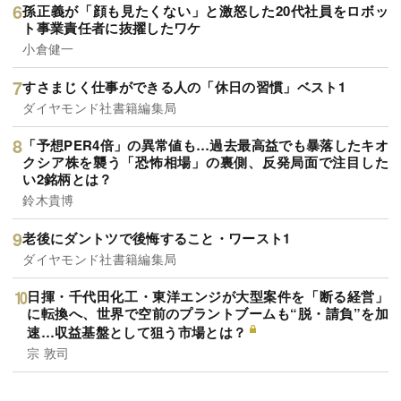
孫正義が「顔も見たくない」と激怒した20代社員をロボッ
ト事業責任者に抜擢したワケ
小倉健一
すさまじく仕事ができる人の「休日の習慣」ベスト1
ダイヤモンド社書籍編集局
「予想PER4倍」の異常値も…過去最高益でも暴落したキオ
クシア株を襲う「恐怖相場」の裏側、反発局面で注目した
い2銘柄とは？
鈴木貴博
老後にダントツで後悔すること・ワースト1
ダイヤモンド社書籍編集局
日揮・千代田化工・東洋エンジが大型案件を「断る経営」
に転換へ、世界で空前のプラントブームも“脱・請負”を加
速…収益基盤として狙う市場とは？
宗 敦司