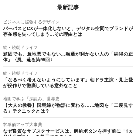
最新記事
ビジネスに拡張するデザイン
パーパスとCXが一体化しないと、デジタル空間でブランドが
存在感を失ってしまう…その理由とは
続・続朝ドライフ
頑固でも、意地悪でもない…融通が利かない人の「納得の正
体」〈風、薫る第95回〉
続・続朝ドライフ
「なるべく考えないようにしています」朝ドラ主演・見上愛
が役作りで徹底している意外なこと
地図で学ぶ「深読み」世界史
【大人の教養】国境線が物語に変わる……地図を「二度見す
る」テクニックとは？
客単価アップ大事典
なぜ良質なサブスクサービスは、解約ボタンを押す前に「1ヵ