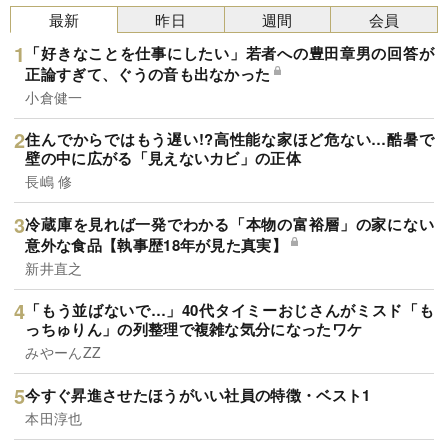
最新
昨日
週間
会員
「好きなことを仕事にしたい」若者への豊田章男の回答が
正論すぎて、ぐうの音も出なかった
小倉健一
住んでからではもう遅い!?高性能な家ほど危ない…酷暑で
壁の中に広がる「見えないカビ」の正体
長嶋 修
冷蔵庫を見れば一発でわかる「本物の富裕層」の家にない
意外な食品【執事歴18年が見た真実】
新井直之
「もう並ばないで…」40代タイミーおじさんがミスド「も
っちゅりん」の列整理で複雑な気分になったワケ
みやーんZZ
今すぐ昇進させたほうがいい社員の特徴・ベスト1
本田淳也