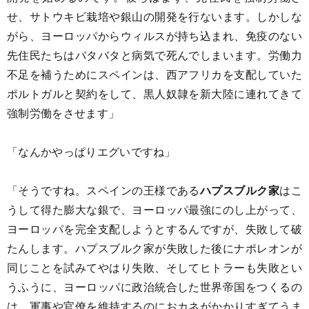
せ、サトウキビ栽培や銀山の開発を行ないます。しかしな
がら、ヨーロッパからウィルスが持ち込まれ、免疫のない
先住民たちはバタバタと病気で死んでしまいます。労働力
不足を補うためにスペインは、西アフリカを支配していた
ポルトガルと契約をして、黒人奴隷を新大陸に連れてきて
強制労働をさせます」
「なんかやっぱりエグいですね」
「そうですね。スペインの王様である
ハプスブルク家
はこ
うして得た膨大な銀で、ヨーロッパ最強にのし上がって、
ヨーロッパを完全支配しようとするんですが、失敗して破
たんします。ハプスブルク家が失敗した後にナポレオンが
同じことを試みてやはり失敗、そしてヒトラーも失敗とい
うふうに、ヨーロッパに政治統合した世界帝国をつくるの
は、軍事や官僚を維持するのにおカネがかかりすぎてうま