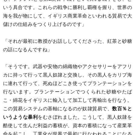
いう具合です。これらの戦争に勝利し覇権を握り、世界の
海を我が物にして、イギリス商業革命といわれる貿易で大
儲けの仕組みをつくり上げるのです」
「それが最初に教授がお話ししてくださった、紅茶と砂糖
の話になるんですね」
「そうです。武器や安物の綿織物やアクセサリーをアフリ
カに持って行って黒人奴隷と交換し、その黒人をカリブ海
に連れて行って、死ぬほどこき使ってプランテーションを
行ないます。プランテーションでつくられた砂糖やたば
こ・綿花をイギリスに輸入して加工して再輸出を行なう。
この貿易システムの基軸になるのが奴隷貿易で、
数百％と
いうような暴利
をむさぼれました。こうして、黒人奴隷を
酷使して生んだ利益の蓄積が、資本の蓄積になって産業革
命を起こし、工業化が世界で最初に行なわれることになる