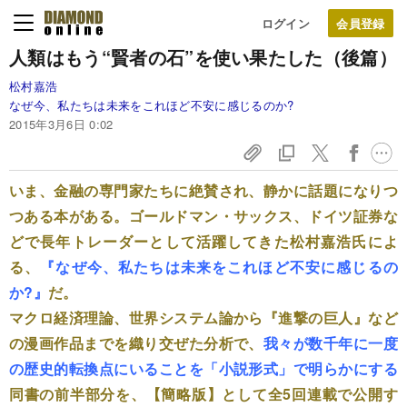
ログイン
人類はもう“賢者の石”を使い果たした（後篇）
松村嘉浩
なぜ今、私たちは未来をこれほど不安に感じるのか?
2015年3月6日 0:02
いま、金融の専門家たちに絶賛され、静かに話題になりつ
つある本がある。ゴールドマン・サックス、ドイツ証券な
どで長年トレーダーとして活躍してきた松村嘉浩氏によ
る、
『なぜ今、私たちは未来をこれほど不安に感じるの
か?』
だ。
マクロ経済理論、世界システム論から『進撃の巨人』など
の漫画作品までを織り交ぜた分析で、
我々が数千年に一度
の歴史的転換点にいることを「小説形式」で明らかにする
同書の前半部分を、【簡略版】として全5回連載で公開す