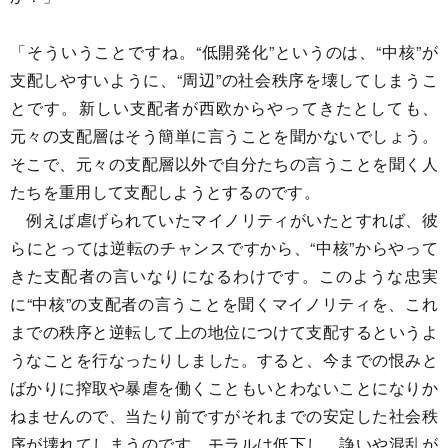
「そういうことですね。“低開発化”というのは、“中核”が
支配しやすいように、“周辺”の社会秩序を壊してしまうこ
とです。新しい支配者が西欧からやってきたとしても、
元々の支配層はそう簡単に言うことを聞かないでしょう。
そこで、元々の支配層以外で自分たちの言うことを聞く人
たちを重用して支配しようとするのです。
例えば虐げられていたマイノリティがいたとすれば、彼
らにとっては逆転のチャンスですから、“中核”からやって
きた支配者の言いなりになるわけです。このような忠実
に“中核”の支配者の言うことを聞くマイノリティを、これ
までの秩序と逆転して上の地位につけて支配するというよ
うなことを行なったりしました。すると、今までの恨みと
ばかりに搾取や暴虐を働くこともいとわないことになりか
ねませんので、当たり前ですがそれまでの安定した社会秩
序が壊れてしまうのです。モラルは低下し、諍いや混乱が