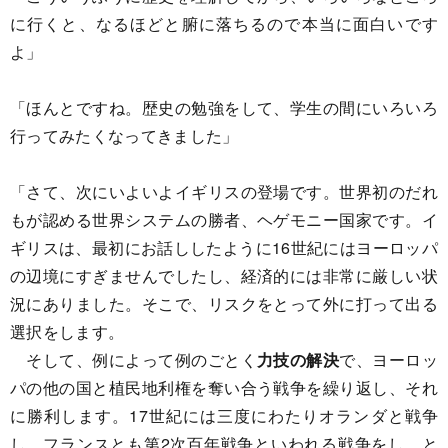
に行くと、なるほどと腑に落ちるので本当に面白いです
よ」
「ほんとですね。歴史の勉強をして、学生の間にいろいろ
行ってみたくなってきました」
「さて、次にいよいよイギリスの登場です。世界初のだれ
もが認める世界システムの勝者、ヘゲモニー国家です。イ
ギリスは、最初にお話ししたように16世紀にはヨーロッパ
の辺境にすぎませんでしたし、経済的には非常に厳しい状
況にありました。そこで、リスクをとって外に打って出る
選択をします。
そして、例によって例のごとく
力技の解決
で、ヨーロッ
パの他の国と植民地利権を奪い合う戦争を繰り返し、それ
に勝利します。17世紀には三度にわたりオランダと戦争
し、フランスとも第2次百年戦争といわれる戦争をし、と