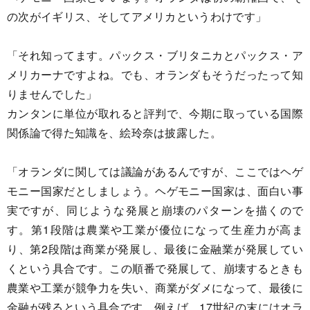
の次がイギリス、そしてアメリカというわけです」
「それ知ってます。パックス・ブリタニカとパックス・ア
メリカーナですよね。でも、オランダもそうだったって知
りませんでした」
カンタンに単位が取れると評判で、今期に取っている国際
関係論で得た知識を、絵玲奈は披露した。
「オランダに関しては議論があるんですが、ここではヘゲ
モニー国家だとしましょう。ヘゲモニー国家は、面白い事
実ですが、同じような発展と崩壊のパターンを描くので
す。第1段階は農業や工業が優位になって生産力が高ま
り、第2段階は商業が発展し、最後に金融業が発展してい
くという具合です。この順番で発展して、崩壊するときも
農業や工業が競争力を失い、商業がダメになって、最後に
金融が残るという具合です。例えば、17世紀の末にはオラ