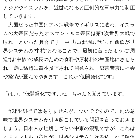
アジアやイスラムを、近世になると圧倒的な軍事力で制圧
していきます。
大国だった中国はアヘン戦争でイギリスに敗れ、イスラ
ムの大帝国だったオスマントルコ帝国は第1次世界大戦で
敗れ、といった具合です。中世には“周辺”だった西欧が世
界システムの“中核”となることで、最初に言ったように“周
辺”は“中核”の成長のための食料や原材料の生産地にさせら
れ、逆に猛烈に資本投下されて開発され、滅茶苦茶に社会
や経済が歪んでゆきます。これが“低開発化”です」
「はい、“低開発化”ですよね。ちゃんと覚えています」
「“低開発化”ではありませんが、ついでですので、別の意
味で世界システムが引き起こしている問題を言っておきま
しょう。日本人が理解しづらい中東の混乱ですが、これは
オスマントルコ帝国が、世界システムに飲み込まれて解体