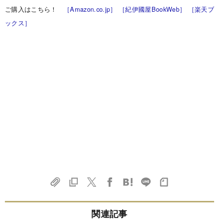
ご購入はこちら！
［Amazon.co.jp］
［紀伊國屋BookWeb］
［楽天ブ
ックス］
関連記事