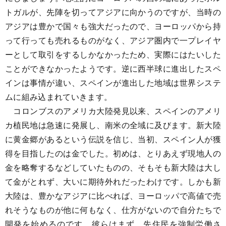
トガルが、先陣を切ってアジアに向かうのですが、当時の
アジアは豊かで国々も強大だったので、ヨーロッパから持
って行っても売れるものがなく、アジア圏内で一プレイヤ
ーとして取引をするしかなかったため、実際にはたいした
ことができなかったようです。逆に西半球に進出したスペ
インは事情が違い、スペインが進出した地域は世界システ
ムに組み込まれていきます。
コロンブスのアメリカ大陸発見以来、スペインのアメリ
カ植民地は急速に発展し、南米の全域に及びます。新大陸
に黄金郷があるという伝説を信じ、当初、スペイン人が獲
得を目指したのは金でした。初めは、とりあえず現地人の
金を略奪するなどしていたものの、そもそも新大陸は大し
て金がとれず、大いに期待外れだったわけです。しかも新
大陸は、豊かなアジアに比べれば、ヨーロッパで高値で売
れそうなものが他に何もなく、仕方がないので自分たちで
開発を始めるのです。彼らはまず、先住民を強制労働さ