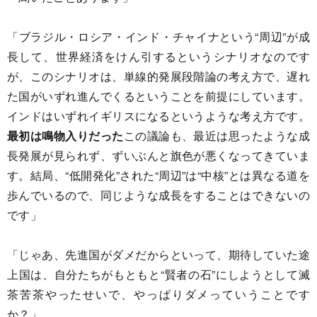
「ブラジル・ロシア・インド・チャイナという“周辺”が成
長して、世界経済をけん引するというシナリオなのです
が、このシナリオは、単線的発展段階論の考え方で、遅れ
た国がいずれ進んでくるということを前提にしています。
インドはいずれイギリスになるというような考え方です。
最初は鳴物入りだった
この議論も、最近は思ったような成
長発展が見られず、ずいぶんと旗色が悪くなってきていま
す。結局、“低開発化”された“周辺”は“中核”とは異なる道を
歩んでいるので、同じような成長をすることはできないの
です」
「じゃあ、先進国がダメだからといって、期待していた途
上国は、自分たちがもともと“賢者の石”にしようとして滅
茶苦茶やったせいで、やっぱりダメっていうことです
か？」