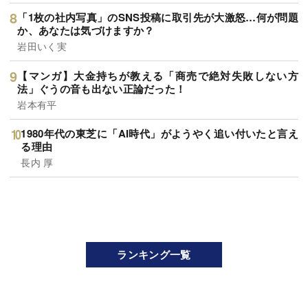
「1枚の社内写真」のSNS投稿に取引先が大激怒…何が問題
か、あなたは気づけますか？
岩田いく実
【マンガ】大金持ちが教える「商売で絶対失敗しない方
法」ぐうの音も出ない正論だった！
岩本有平
1980年代の東芝に「AI時代」がようやく追い付いたと言え
る理由
長内 厚
ランキング一覧