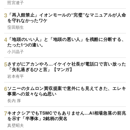
照宮遼子
「再入館禁止」イオンモールの“完璧”なマニュアルが人命
を守れなかったワケ
窪田順生
「地頭のいい人」と「地頭の悪い人」を残酷に分断する、
たった1つの違い。
小川晶子
さすがにアカンやろ…イケイケ社長が電話口で言い放った
「失礼過ぎるひと言」【マンガ】
岩本有平
ソニーのタムロン買収提案で意外にも見えてきた、エレキ
事業への並々ならぬ思い
長内 厚
キオクシアでもTSMCでもありません…AI相場急落の前兆
を示す「半導体」2銘柄の実名
真壁昭夫