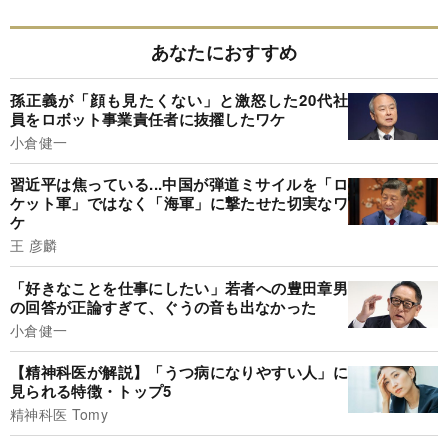
あなたにおすすめ
孫正義が「顔も見たくない」と激怒した20代社
員をロボット事業責任者に抜擢したワケ
小倉健一
習近平は焦っている...中国が弾道ミサイルを「ロ
ケット軍」ではなく「海軍」に撃たせた切実なワ
ケ
王 彦麟
「好きなことを仕事にしたい」若者への豊田章男
の回答が正論すぎて、ぐうの音も出なかった
小倉健一
【精神科医が解説】「うつ病になりやすい人」に
見られる特徴・トップ5
精神科医 Tomy