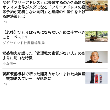
なぜ「フリーアドレス」は失敗するのか? 高額な
オフィス改修がムダになる「フリーアドレスの座
席予約が定着しない元凶」と組織の生産性を上げ
る解決策とは
PR
【老後】ひとりぼっちにならないために今すべき
こと・ベスト1
ダイヤモンド社書籍編集局
稲盛和夫が語った「管理職の素質がない人」のあ
まりに明白な特徴
小倉健一
警察装備機材で培った開発力から生まれた純国産
「熊撃退スプレー」が話題に
PR