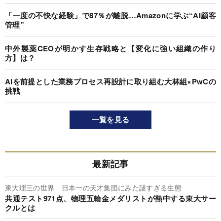
「一度の不快な経験」で87％が離脱…Amazonに学ぶ“AI顧客
管理”
中外製薬CEOが明かす生存戦略と【変化に強い組織の作り
方】は？
AIを前提とした業務プロセス再設計に取り組む大林組×PwCの
挑戦
一覧を見る
最新記事
東大理三の世界 日本一の天才集団にみた謎すぎる生態
共通テスト971点、物理五輪金メダリストが熱中する東大サー
クルとは