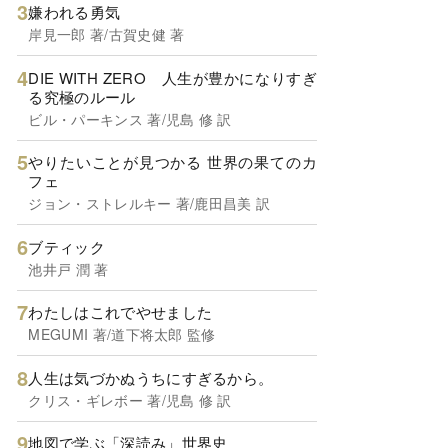
嫌われる勇気
岸見一郎 著/古賀史健 著
DIE WITH ZERO 人生が豊かになりすぎ
る究極のルール
ビル・パーキンス 著/児島 修 訳
やりたいことが見つかる 世界の果てのカ
フェ
ジョン・ストレルキー 著/鹿田昌美 訳
ブティック
池井戸 潤 著
わたしはこれでやせました
MEGUMI 著/道下将太郎 監修
人生は気づかぬうちにすぎるから。
クリス・ギレボー 著/児島 修 訳
地図で学ぶ「深読み」世界史