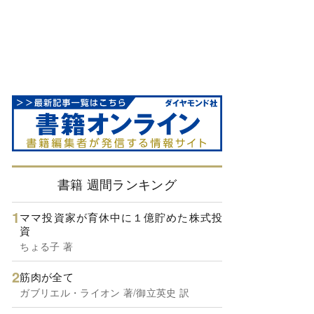
書籍 週間ランキング
ママ投資家が育休中に１億貯めた株式投
資
ちょる子 著
筋肉が全て
ガブリエル・ライオン 著/御立英史 訳