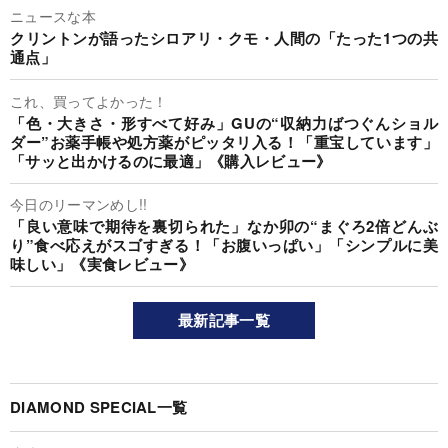
ニュースな本
クリントンが語ったシロアリ・クモ・人間の「たった1つの共
通点」
これ、買ってよかった！
「色・大きさ・形すべて好み」GUの“収納力ばつぐんショル
ダー”お薬手帳や処方薬がピッタリ入る！「重宝しています」
「サッと出かけるのに最適」《購入レビュー》
今日のリーマンめし!!
「良い意味で期待を裏切られた」なか卯の“まぐろ2倍どんぶ
り”食べ応えがスゴすぎる！「お腹いっぱい」「シンプルに美
味しい」《実食レビュー》
最新記事一覧
DIAMOND SPECIAL一覧