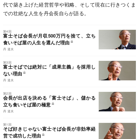
代で築き上げた経営哲学や戦略、そして現在に行きつくま
での壮絶な人生を丹会長自らが語る。
第4回
富士そば会長が月収500万円を捨て、立ち
食いそば屋の人生を選んだ理由
丹 道夫
第3回
富士そばでは絶対に「成果主義」を採用し
ない理由
丹 道夫
第2回
会長が出店を決める「富士そば」、儲かる
立ち食いそば屋の極意
丹 道夫
第1回
そば好きじゃない富士そば会長が非効率経
営で成功した理由