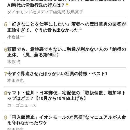
AI時代の労働行政の行方は？
ダイヤモンド社メディア編集局,浅島亮子
「好きなことを仕事にしたい」若者への豊田章男の回答が
正論すぎて、ぐうの音も出なかった
小倉健一
頑固でも、意地悪でもない…融通が利かない人の「納得の
正体」〈風、薫る第95回〉
木俣 冬
今すぐ昇進させたほうがいい社員の特徴・ベスト1
本田淳也
ヤマト・佐川・日本郵便…宅配便の「取扱個数」増加率ト
ップはどこ？【10月から10％値上げも】
カーゴニュース
「再入館禁止」イオンモールの“完璧”なマニュアルが人命
を守れなかったワケ
窪田順生