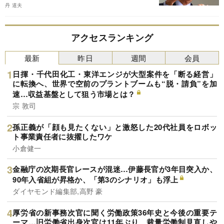
丹 道夫
アクセスランキング
最新
昨日
週間
会員
日揮・千代田化工・東洋エンジが大型案件を「断る経営」
に転換へ、世界で空前のプラントブームも“脱・請負”を加
速…収益基盤として狙う市場とは？
宗 敦司
孫正義が「顔も見たくない」と激怒した20代社員をロボッ
ト事業責任者に抜擢したワケ
小倉健一
金融庁の次期長官レースが混迷…伊藤長官が3年目突入か、
90年入省組が昇格か、「第3のシナリオ」も浮上
ダイヤモンド編集部,高野 豪
厚労省の新事務次官に聞く労働政策36年史と今後の重要テ
ーマ…旧労働省出身次官は11年ぶり、裁量労働制見直しや