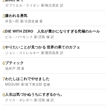
ガブリエル・ライオン 著/御立英史 訳
嫌われる勇気
岸見一郎 著/古賀史健 著
DIE WITH ZERO 人生が豊かになりすぎる究極のルール
ビル・パーキンス 著/児島 修 訳
やりたいことが見つかる 世界の果てのカフェ
ジョン・ストレルキー 著/鹿田昌美 訳
ブティック
池井戸 潤 著
わたしはこれでやせました
MEGUMI 著/道下将太郎 監修
人生は気づかぬうちにすぎるから。
クリス・ギレボー 著/児島 修 訳