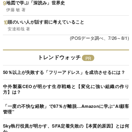
地図で学ぶ「深読み」世界史
伊藤 敏 著
頭のいい人が話す前に考えていること
安達裕哉 著
(POSデータ調べ、7/26～8/1)
トレンドウォッチ
50％以上が失敗する「フリーアドレス」を成功させるには？
中外製薬CEOが明かす生存戦略と【変化に強い組織の作り
方】は？
「一度の不快な経験」で87％が離脱…Amazonに学ぶ“AI顧客
管理”
Sky執行役員が明かす、SFA定着失敗の【本質的原因】とは何
か