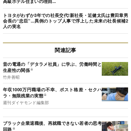
高級ホテル住まいの理由...
トヨタがわずか3年での社長交代!新社長・近健太氏は豊田章男
会長の“忠臣”...異例のトップ人事で浮上した未来の社長候補2
人の実名
関連記事
昔の電通の「デタラメ社員」に学ぶ、労働時間と
生産性の関係
竹井善昭
年収1000万円職場の不幸、ポスト格差・セクハ
ラ・無限残業の実態
週刊ダイヤモンド編集部
ブラック企業退職後、再就職できない若者の思考
回路