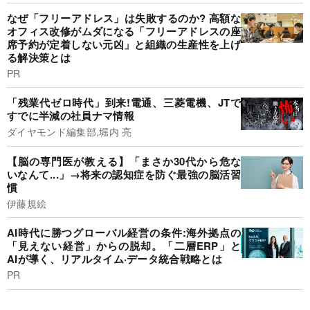
なぜ「フリーアドレス」は失敗するのか? 高額な
オフィス改修がムダになる「フリーアドレスの座
席予約が定着しない元凶」と組織の生産性を上げ
る解決策とは
PR
「残業代ゼロ時代」到来!電通、三菱電機、JTで
すでに半減の社員ナマ情報
ダイヤモンド編集部,堀内 亮
【脳の専門医が教える】「まさか30代から危な
いなんて...」→将来の認知症を防ぐ最強の脳活習
慣
伊藤規絵
AI時代に勝つグローバル経営の条件:海外拠点の
「見えない経営」からの脱却。「二層ERP」と
AIが導く、リアルタイム·データ統合戦略とは
PR