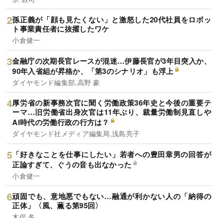
孫正義が「顔も見たくない」と激怒した20代社員をロボッ
ト事業責任者に抜擢したワケ
小倉健一
金融庁の次期長官レースが混迷…伊藤長官が3年目突入か、
90年入省組が昇格か、「第3のシナリオ」も浮上
ダイヤモンド編集部,高野 豪
厚労省の新事務次官に聞く労働政策36年史と今後の重要テ
ーマ…旧労働省出身次官は11年ぶり、裁量労働制見直しや
AI時代の労働行政の行方は？
ダイヤモンド社メディア編集局,浅島亮子
「好きなことを仕事にしたい」若者への豊田章男の回答が
正論すぎて、ぐうの音も出なかった
小倉健一
頑固でも、意地悪でもない…融通が利かない人の「納得の
正体」〈風、薫る第95回〉
木俣 冬