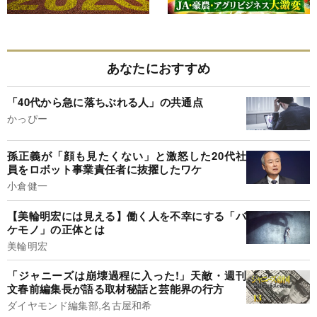
あなたにおすすめ
「40代から急に落ちぶれる人」の共通点
かっぴー
孫正義が「顔も見たくない」と激怒した20代社
員をロボット事業責任者に抜擢したワケ
小倉健一
【美輪明宏には見える】働く人を不幸にする「バ
ケモノ」の正体とは
美輪明宏
「ジャニーズは崩壊過程に入った!」天敵・週刊
文春前編集長が語る取材秘話と芸能界の行方
ダイヤモンド編集部,名古屋和希