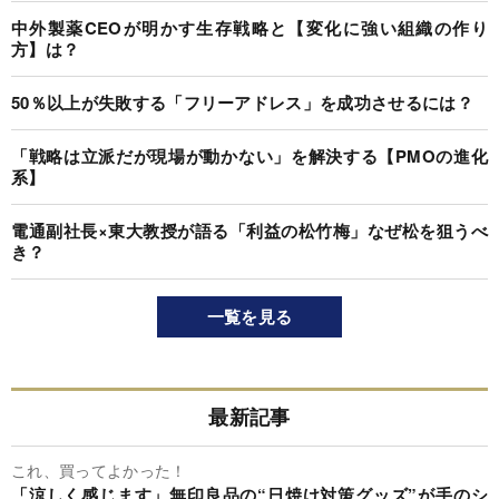
中外製薬CEOが明かす生存戦略と【変化に強い組織の作り
方】は？
50％以上が失敗する「フリーアドレス」を成功させるには？
「戦略は立派だが現場が動かない」を解決する【PMOの進化
系】
電通副社長×東大教授が語る「利益の松竹梅」なぜ松を狙うべ
き？
一覧を見る
最新記事
これ、買ってよかった！
「涼しく感じます」無印良品の“日焼け対策グッズ”が手のシ