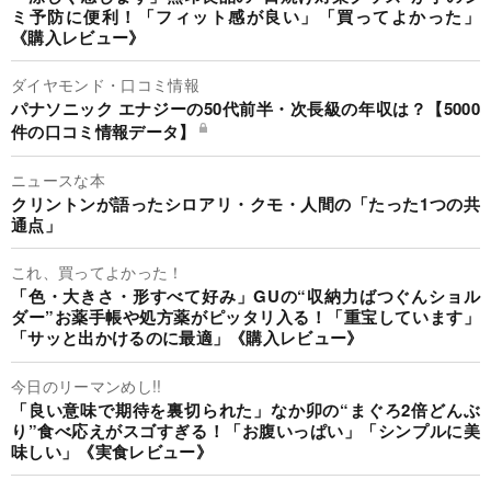
ミ予防に便利！「フィット感が良い」「買ってよかった」
《購入レビュー》
ダイヤモンド・口コミ情報
パナソニック エナジーの50代前半・次長級の年収は？【5000
件の口コミ情報データ】
ニュースな本
クリントンが語ったシロアリ・クモ・人間の「たった1つの共
通点」
これ、買ってよかった！
「色・大きさ・形すべて好み」GUの“収納力ばつぐんショル
ダー”お薬手帳や処方薬がピッタリ入る！「重宝しています」
「サッと出かけるのに最適」《購入レビュー》
今日のリーマンめし!!
「良い意味で期待を裏切られた」なか卯の“まぐろ2倍どんぶ
り”食べ応えがスゴすぎる！「お腹いっぱい」「シンプルに美
味しい」《実食レビュー》