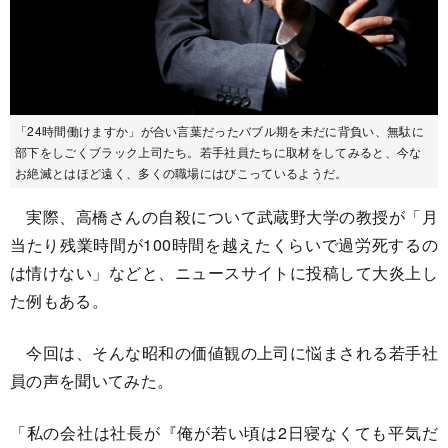
「24時間働けますか」が合い言葉だったバブル期を未だに背負い、無駄に
部下をしごくブラック上司たち。若手社員たちに取材をしてみると、今な
お絶滅とはほど遠く、多くの職場にはびこっているようだ。
実際、高橋さんの自殺について武蔵野大学の教授が「月
当たり残業時間が100時間を越えたくらいで過労死するの
は情けない」などと、ニュースサイトに投稿して大炎上し
た例もある。
今回は、そんな昭和の価値観の上司に悩まされる若手社
員の声を聞いてみた。
「私の会社は社長が『俺が若い頃は2日寝なくても平気だ