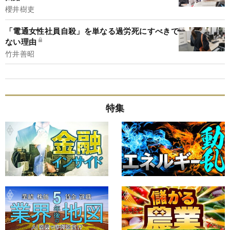
櫻井樹吏
「電通女性社員自殺」を単なる過労死にすべきで
ない理由
竹井善昭
特集