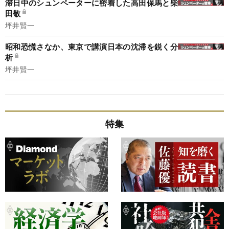
滞日中のシュンペーターに密着した高田保馬と柴
田敬
坪井賢一
昭和恐慌さなか、東京で講演日本の沈滞を鋭く分
析
坪井賢一
特集