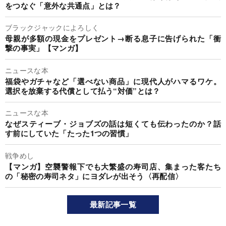
をつなぐ「意外な共通点」とは？
ブラックジャックによろしく
母親が多額の現金をプレゼント→断る息子に告げられた「衝
撃の事実」【マンガ】
ニュースな本
福袋やガチャなど「選べない商品」に現代人がハマるワケ。
選択を放棄する代償として払う“対価”とは？
ニュースな本
なぜスティーブ・ジョブズの話は短くても伝わったのか？話
す前にしていた「たった1つの習慣」
戦争めし
【マンガ】空襲警報下でも大繁盛の寿司店、集まった客たち
の「秘密の寿司ネタ」にヨダレが出そう〈再配信〉
最新記事一覧