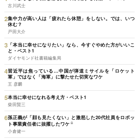
古川武士
集中力が高い人は「疲れたら休憩」をしない。では、いつ
休む？
戸田大介
「本当に幸せになりたい」なら、今すぐやめた方がいいこ
と・ベスト1
ダイヤモンド社書籍編集局
習近平は焦っている…中国が弾道ミサイルを「ロケット
軍」ではなく「海軍」に撃たせた切実なワケ
王 彦麟
本当に幸せになれる考え方・ベスト1
柴田賢三
孫正義が「顔も見たくない」と激怒した20代社員をロボッ
ト事業責任者に抜擢したワケ
小倉健一