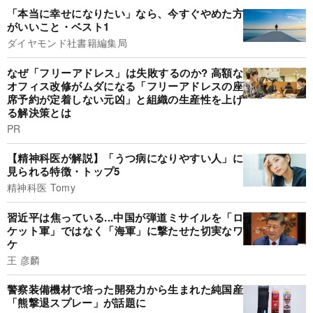
「本当に幸せになりたい」なら、今すぐやめた方
がいいこと・ベスト1
ダイヤモンド社書籍編集局
なぜ「フリーアドレス」は失敗するのか? 高額な
オフィス改修がムダになる「フリーアドレスの座
席予約が定着しない元凶」と組織の生産性を上げ
る解決策とは
PR
【精神科医が解説】「うつ病になりやすい人」に
見られる特徴・トップ5
精神科医 Tomy
習近平は焦っている...中国が弾道ミサイルを「ロ
ケット軍」ではなく「海軍」に撃たせた切実なワ
ケ
王 彦麟
警察装備機材で培った開発力から生まれた純国産
「熊撃退スプレー」が話題に