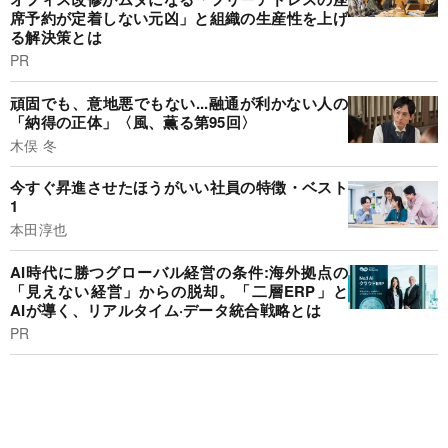
席予約が定着しない元凶」と組織の生産性を上げ
る解決策とは
PR
頑固でも、意地悪でもない...融通が利かない人の
「納得の正体」〈風、薫る第95回〉
木俣 冬
今すぐ昇進させたほうがいい社員の特徴・ベスト
1
本田淳也
AI時代に勝つグローバル経営の条件:海外拠点の
「見えない経営」からの脱却。「二層ERP」と
AIが導く、リアルタイム·データ統合戦略とは
PR