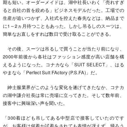
期も短い。オーダーメイドは、湖中社長いわく「売れすぎ
ると自社の首を絞める」ビジネスモデルだった。工場での
生産が追いつかず、入社式を控えた春先などは、納品まで
に1～2ヵ月待つこともあった。しかし吊るしのスーツは、
簡単なお直しをすれば数日で受け取ることができる。
その後、スーツは吊るしで買うことが当たり前になり、
2000年前後から各社はファッション感度が高い店舗を構
えるようになった。コナカなら「SUIT SELECT」、はる
やまなら「Perfect Suit FActory (P.S.FA)」だ。
紳士服業界がこのような変化を遂げてきたなか、コナカ
の湖中謙介社長は常に売場に立ってきた。そして数年前、
接客中に興味深い声を聞いた。
「300着ほども吊してある中型店で接客していたのです
が、お客様は何着か試着をされても表情が冴えず、帰ろう