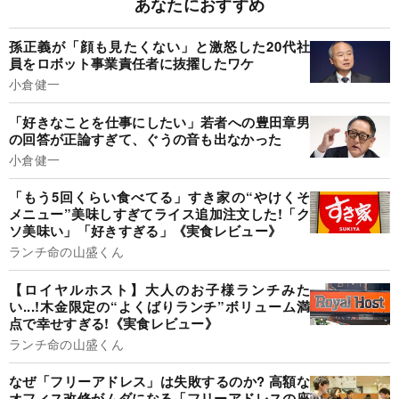
あなたにおすすめ
孫正義が「顔も見たくない」と激怒した20代社
員をロボット事業責任者に抜擢したワケ
小倉健一
「好きなことを仕事にしたい」若者への豊田章男
の回答が正論すぎて、ぐうの音も出なかった
小倉健一
「もう5回くらい食べてる」すき家の“やけくそ
メニュー”美味しすぎてライス追加注文した!「ク
ソ美味い」「好きすぎる」《実食レビュー》
ランチ命の山盛くん
【ロイヤルホスト】大人のお子様ランチみた
い...!木金限定の“よくばりランチ”ボリューム満
点で幸せすぎる!《実食レビュー》
ランチ命の山盛くん
なぜ「フリーアドレス」は失敗するのか? 高額な
オフィス改修がムダになる「フリーアドレスの座