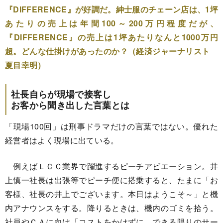
『DIFFERENCE』が好調だ。紳士服のチェーン店は、1坪
あたりの売上は年間100～200万円程度だが、
『DIFFERENCE』の売上は1坪あたりなんと1000万円
超。どんな仕掛けがあったのか？（経済ジャーナリスト
夏目幸明）
社長自らが現場で接客し
お客から聞き出した言葉とは
「現場100回」は刑事ドラマだけの言葉ではない。優れた
経営者はよく現場に出ている。
例えばＬＣＣ業界で躍進するピーチアビエーション。井
上慎一社長は出張等でピーチ便に搭乗すると、たまに「お
客様、社長の井上でございます。本日はようこそ～」と機
内アナウンスをする。降りるときは、機内のゴミを拾う。
社員やＣＡに向け「コストをかけずに、できる限りのサー