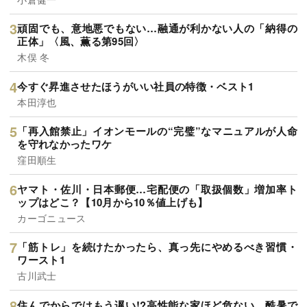
頑固でも、意地悪でもない…融通が利かない人の「納得の
正体」〈風、薫る第95回〉
木俣 冬
今すぐ昇進させたほうがいい社員の特徴・ベスト1
本田淳也
「再入館禁止」イオンモールの“完璧”なマニュアルが人命
を守れなかったワケ
窪田順生
ヤマト・佐川・日本郵便…宅配便の「取扱個数」増加率ト
ップはどこ？【10月から10％値上げも】
カーゴニュース
「筋トレ」を続けたかったら、真っ先にやめるべき習慣・
ワースト1
古川武士
住んでからではもう遅い!?高性能な家ほど危ない…酷暑で