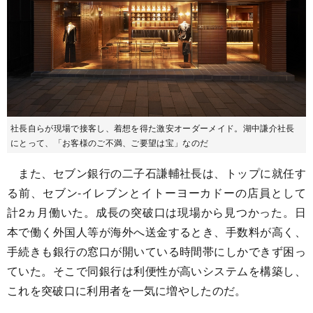
社長自らが現場で接客し、着想を得た激安オーダーメイド。湖中謙介社長
にとって、「お客様のご不満、ご要望は宝」なのだ
また、セブン銀行の二子石謙輔社長は、トップに就任す
る前、セブン-イレブンとイトーヨーカドーの店員として
計2ヵ月働いた。成長の突破口は現場から見つかった。日
本で働く外国人等が海外へ送金するとき、手数料が高く、
手続きも銀行の窓口が開いている時間帯にしかできず困っ
ていた。そこで同銀行は利便性が高いシステムを構築し、
これを突破口に利用者を一気に増やしたのだ。