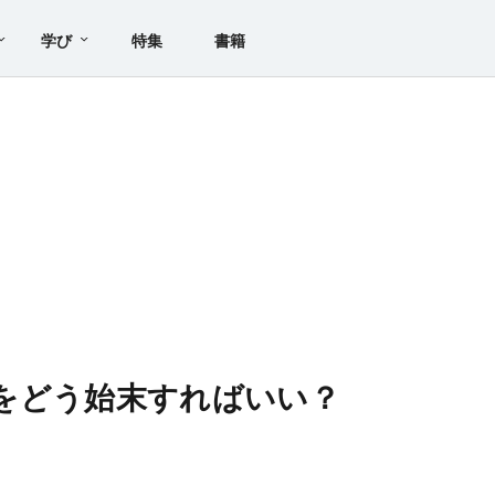
学び
特集
書籍
okをどう始末すればいい？