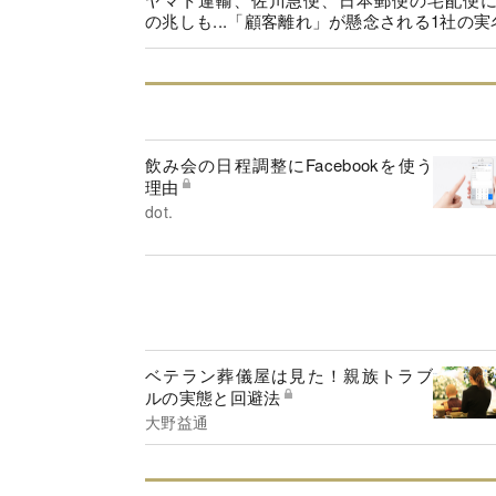
の兆しも...「顧客離れ」が懸念される1社の実
飲み会の日程調整にFacebookを使う
理由
dot.
ベテラン葬儀屋は見た！親族トラブ
ルの実態と回避法
大野益通