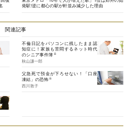
名
発駅!逆に都心の駅が軒並み減少した理由
関連記事
不倫日記をパソコンに残したまま認
知症に！家族も苦悶するネット時代
のシニア事件簿
秋山謙一郎
父急死で預金が下ろせない！「口座
凍結」の恐怖
西川敦子