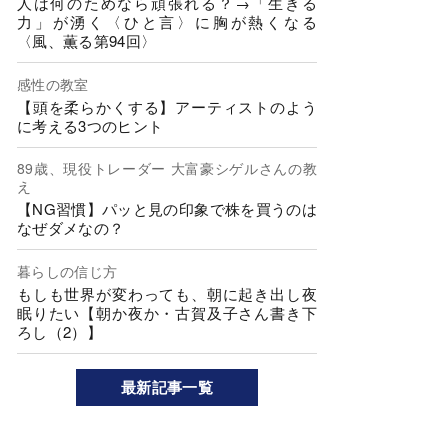
人は何のためなら頑張れる？→「生きる
力」が湧く〈ひと言〉に胸が熱くなる
〈風、薫る第94回〉
感性の教室
【頭を柔らかくする】アーティストのよう
に考える3つのヒント
89歳、現役トレーダー 大富豪シゲルさんの教
え
【NG習慣】パッと見の印象で株を買うのは
なぜダメなの？
暮らしの信じ方
もしも世界が変わっても、朝に起き出し夜
眠りたい【朝か夜か・古賀及子さん書き下
ろし（2）】
最新記事一覧