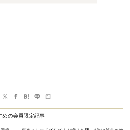
すめの会員限定記事
に回復
東京メトロ「10年で人が増えた駅」1位は郊外の始