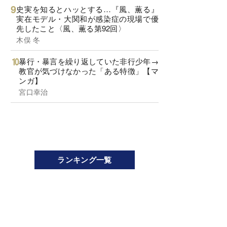
史実を知るとハッとする…『風、薫る』
実在モデル・大関和が感染症の現場で優
先したこと〈風、薫る第92回〉
木俣 冬
暴行・暴言を繰り返していた非行少年→
教官が気づけなかった「ある特徴」【マ
ンガ】
宮口幸治
ランキング一覧