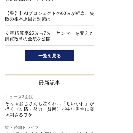
【警告】AIプロジェクトの60％が断念、失
敗の根本原因と対策は
立替精算率25％→7％、ヤンマーを変えた
購買改革の全貌を公開
一覧を見る
最新記事
ニュース3面鏡
そりゃおじさんも泣くわ…「ちいかわ」が
描く〈友情・努力・貧困〉が中年男性に突
き刺さるワケ
続・続朝ドライフ