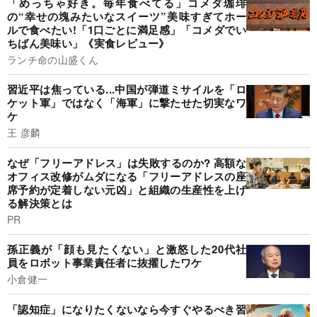
「めっちゃ好き。毎年食べてる」コメダ珈琲
の“幸せの塊みたいなスイーツ”美味すぎてホー
ルで食べたい!「1口ごとに満足感」「コメダでい
ちばん美味い」《実食レビュー》
ランチ命の山盛くん
習近平は焦っている...中国が弾道ミサイルを「ロ
ケット軍」ではなく「海軍」に撃たせた切実なワ
ケ
王 彦麟
なぜ「フリーアドレス」は失敗するのか? 高額な
オフィス改修がムダになる「フリーアドレスの座
席予約が定着しない元凶」と組織の生産性を上げ
る解決策とは
PR
孫正義が「顔も見たくない」と激怒した20代社
員をロボット事業責任者に抜擢したワケ
小倉健一
「認知症」になりたくないなら今すぐやるべき習