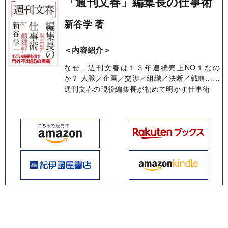
「週刊文春」編集長の仕事術
新谷学 著
＜内容紹介＞
なぜ、週刊文春は１３年連続売上NO１なの
か？ 人脈／企画／交渉／組織／決断／戦略……
週刊文春の現役編集長が初めて明かす仕事術