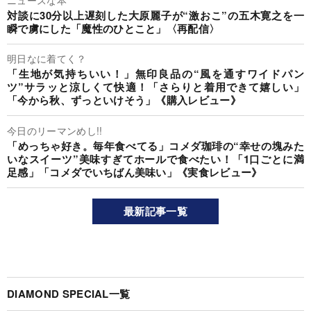
対談に30分以上遅刻した大原麗子が“激おこ”の五木寛之を一
瞬で虜にした「魔性のひとこと」〈再配信〉
明日なに着てく？
「生地が気持ちいい！」無印良品の“風を通すワイドパン
ツ”サラッと涼しくて快適！「さらりと着用できて嬉しい」
「今から秋、ずっといけそう」《購入レビュー》
今日のリーマンめし!!
「めっちゃ好き。毎年食べてる」コメダ珈琲の“幸せの塊みた
いなスイーツ”美味すぎてホールで食べたい！「1口ごとに満
足感」「コメダでいちばん美味い」《実食レビュー》
最新記事一覧
DIAMOND SPECIAL一覧