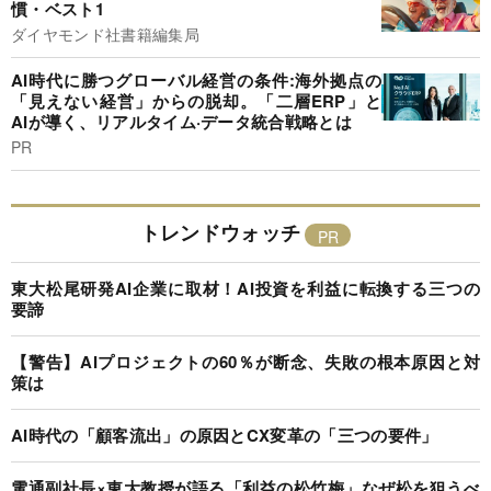
慣・ベスト1
ダイヤモンド社書籍編集局
AI時代に勝つグローバル経営の条件:海外拠点の
「見えない経営」からの脱却。「二層ERP」と
AIが導く、リアルタイム·データ統合戦略とは
PR
トレンドウォッチ
東大松尾研発AI企業に取材！AI投資を利益に転換する三つの
要諦
【警告】AIプロジェクトの60％が断念、失敗の根本原因と対
策は
AI時代の「顧客流出」の原因とCX変革の「三つの要件」
電通副社長×東大教授が語る「利益の松竹梅」なぜ松を狙うべ