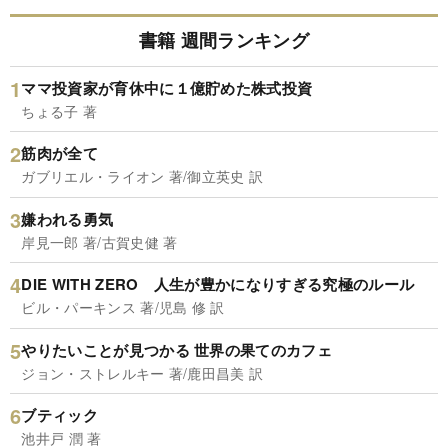
書籍 週間ランキング
ママ投資家が育休中に１億貯めた株式投資
ちょる子 著
筋肉が全て
ガブリエル・ライオン 著/御立英史 訳
嫌われる勇気
岸見一郎 著/古賀史健 著
DIE WITH ZERO 人生が豊かになりすぎる究極のルール
ビル・パーキンス 著/児島 修 訳
やりたいことが見つかる 世界の果てのカフェ
ジョン・ストレルキー 著/鹿田昌美 訳
ブティック
池井戸 潤 著