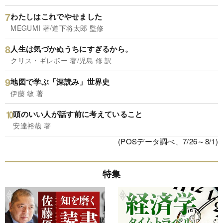
わたしはこれでやせました
MEGUMI 著/道下将太郎 監修
人生は気づかぬうちにすぎるから。
クリス・ギレボー 著/児島 修 訳
地図で学ぶ「深読み」世界史
伊藤 敏 著
頭のいい人が話す前に考えていること
安達裕哉 著
(POSデータ調べ、7/26～8/1)
特集