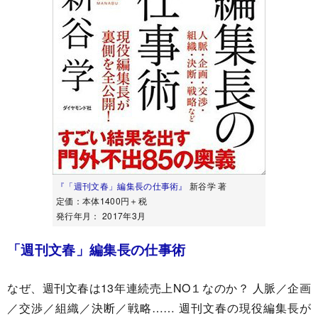
『「週刊文春」編集長の仕事術』
新谷学 著
定価：本体1400円＋税
発行年月： 2017年3月
「週刊文春」編集長の仕事術
なぜ、週刊文春は13年連続売上NO１なのか？ 人脈／企画
／交渉／組織／決断／戦略…… 週刊文春の現役編集長が