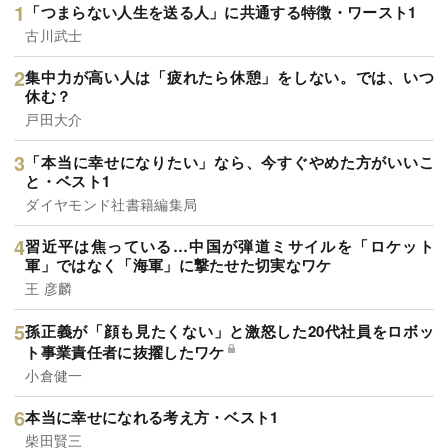
「つまらない人生を送る人」に共通する特徴・ワースト1
古川武士
集中力が高い人は「疲れたら休憩」をしない。では、いつ
休む？
戸田大介
「本当に幸せになりたい」なら、今すぐやめた方がいいこ
と・ベスト1
ダイヤモンド社書籍編集局
習近平は焦っている…中国が弾道ミサイルを「ロケット
軍」ではなく「海軍」に撃たせた切実なワケ
王 彦麟
孫正義が「顔も見たくない」と激怒した20代社員をロボッ
ト事業責任者に抜擢したワケ
小倉健一
本当に幸せになれる考え方・ベスト1
柴田賢三