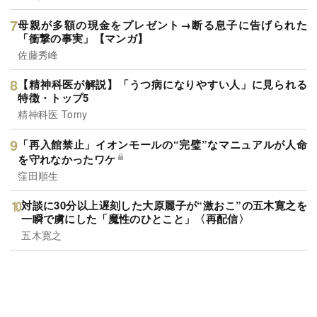
母親が多額の現金をプレゼント→断る息子に告げられた
「衝撃の事実」【マンガ】
佐藤秀峰
【精神科医が解説】「うつ病になりやすい人」に見られる
特徴・トップ5
精神科医 Tomy
「再入館禁止」イオンモールの“完璧”なマニュアルが人命
を守れなかったワケ
窪田順生
対談に30分以上遅刻した大原麗子が“激おこ”の五木寛之を
一瞬で虜にした「魔性のひとこと」〈再配信〉
五木寛之