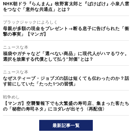
NHK朝ドラ『らんまん』牧野富太郎と『ばけばけ』小泉八雲
をつなぐ「意外な共通点」とは？
ブラックジャックによろしく
母親が多額の現金をプレゼント→断る息子に告げられた「衝
撃の事実」【マンガ】
ニュースな本
福袋やガチャなど「選べない商品」に現代人がハマるワケ。
選択を放棄する代償として払う“対価”とは？
ニュースな本
なぜスティーブ・ジョブズの話は短くても伝わったのか？話
す前にしていた「たった1つの習慣」
戦争めし
【マンガ】空襲警報下でも大繁盛の寿司店、集まった客たち
の「秘密の寿司ネタ」にヨダレが出そう〈再配信〉
最新記事一覧