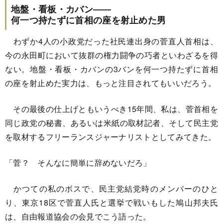
地盤・看板・カバン――
何一つ持たずに首相の座を射止めた男
わずか4人の小政党だった社民連出身の菅直人首相は、
今の永田町において抜群の権力闘争の巧者といわざるを得
ない。地盤・看板・カバンの3バンを何一つ持たずに首相
の座を射止めた実力は、もっと注目されてもいいだろう。
その最後の仕上げともいうべき15年間、私は、菅首相を
同じ政党の秘書、あるいは米紙の取材記者、そして民主党
を取材するフリーランスジャーナリストとしてみてきた。
「菅？ そんなに簡単に辞めないだろ」
かつての私のボスで、民主党結党時のメンバーのひと
り、東京18区で菅直人氏と選挙で戦いもした鳩山邦夫氏
は、自由報道協会の会見でこう語った。