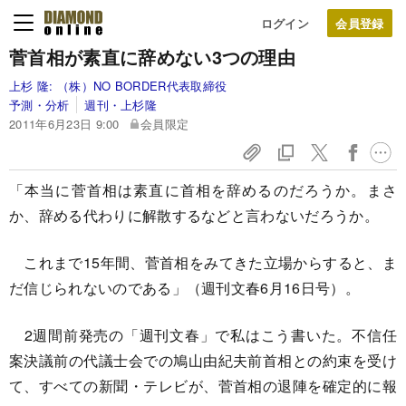
ログイン
菅首相が素直に辞めない3つの理由
上杉 隆:
（株）NO BORDER代表取締役
予測・分析
週刊・上杉隆
2011年6月23日 9:00
会員限定
「本当に菅首相は素直に首相を辞めるのだろうか。まさ
か、辞める代わりに解散するなどと言わないだろうか。
これまで15年間、菅首相をみてきた立場からすると、ま
だ信じられないのである」（週刊文春6月16日号）。
2週間前発売の「週刊文春」で私はこう書いた。不信任
案決議前の代議士会での鳩山由紀夫前首相との約束を受け
て、すべての新聞・テレビが、菅首相の退陣を確定的に報