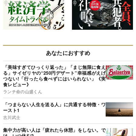
あなたにおすすめ
「美味すぎてひっくり返った」「まじ無限に食え
る」サイゼリヤの“250円デザート”幸福感がえげ
つない!「行ったら食べずにはいられない」《実
食レビュー》
ランチ命の山盛くん
「つまらない人生を送る人」に共通する特徴・ワ
ースト1
古川武士
集中力が高い人は「疲れたら休憩」をしない。で
は、いつ休む?