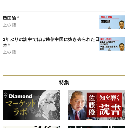
堕国論
上杉 隆
2年ぶりの訪中でほぼ確信中国に抜き去られた日
本
上杉 隆
特集