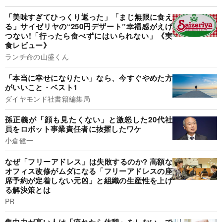
「美味すぎてひっくり返った」「まじ無限に食え
る」サイゼリヤの“250円デザート”幸福感がえげ
つない!「行ったら食べずにはいられない」《実
食レビュー》
ランチ命の山盛くん
「本当に幸せになりたい」なら、今すぐやめた方
がいいこと・ベスト1
ダイヤモンド社書籍編集局
孫正義が「顔も見たくない」と激怒した20代社
員をロボット事業責任者に抜擢したワケ
小倉健一
なぜ「フリーアドレス」は失敗するのか? 高額な
オフィス改修がムダになる「フリーアドレスの座
席予約が定着しない元凶」と組織の生産性を上げ
る解決策とは
PR