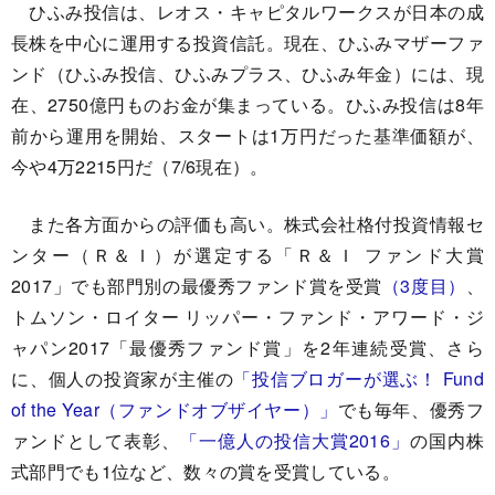
ひふみ投信は、レオス・キャピタルワークスが日本の成
長株を中心に運用する投資信託。現在、ひふみマザーファ
ンド（ひふみ投信、ひふみプラス、ひふみ年金）には、現
在、2750億円ものお金が集まっている。ひふみ投信は8年
前から運用を開始、スタートは1万円だった基準価額が、
今や4万2215円だ（7/6現在）。
また各方面からの評価も高い。株式会社格付投資情報セ
ンター（Ｒ＆Ｉ）が選定する「Ｒ＆Ｉ ファンド大賞
2017」でも部門別の最優秀ファンド賞を受賞
（3度目）
、
トムソン・ロイター リッパー・ファンド・アワード・ジ
ャパン2017「最優秀ファンド賞」を2年連続受賞、さら
に、個人の投資家が主催の
「投信ブロガーが選ぶ！ Fund
of the Year（ファンドオブザイヤー）」
でも毎年、優秀フ
ァンドとして表彰、
「一億人の投信大賞2016」
の国内株
式部門でも1位など、数々の賞を受賞している。