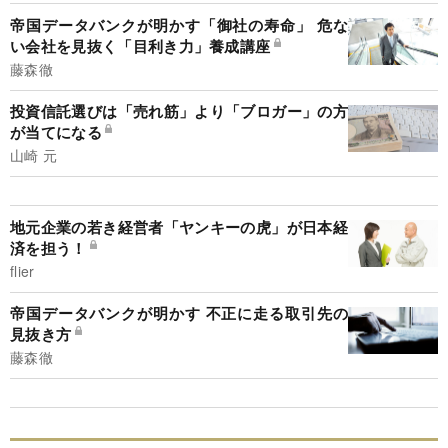
帝国データバンクが明かす「御社の寿命」 危な
い会社を見抜く「目利き力」養成講座
藤森徹
投資信託選びは「売れ筋」より「ブロガー」の方
が当てになる
山崎 元
地元企業の若き経営者「ヤンキーの虎」が日本経
済を担う！
flier
帝国データバンクが明かす 不正に走る取引先の
見抜き方
藤森徹