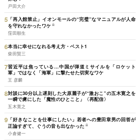
戸田大介
「再入館禁止」イオンモールの“完璧”なマニュアルが人命
を守れなかったワケ
窪田順生
本当に幸せになれる考え方・ベスト1
柴田賢三
習近平は焦っている…中国が弾道ミサイルを「ロケット
軍」ではなく「海軍」に撃たせた切実なワケ
王 彦麟
対談に30分以上遅刻した大原麗子が“激おこ”の五木寛之を
一瞬で虜にした「魔性のひとこと」〈再配信〉
五木寛之
「好きなことを仕事にしたい」若者への豊田章男の回答が
正論すぎて、ぐうの音も出なかった
小倉健一