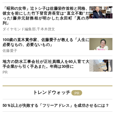
「昭和の女帝」辻トシ子は佐藤栄作首相と同格、
彼女を前にした竹下登官房長官は“直立不動”だ
った!藤井元財務相が明かした永田町「真の序
列」
ダイヤモンド編集部,千本木啓文
100歳の直木賞作家、佐藤愛子が教える「人生に
必要なもの、必要ないもの」
佐藤愛子
地方の防水工事会社が正社員職人を60人育て大
手企業から引く手あまた。年商は30倍に
PR
トレンドウォッチ
50％以上が失敗する「フリーアドレス」を成功させるには？