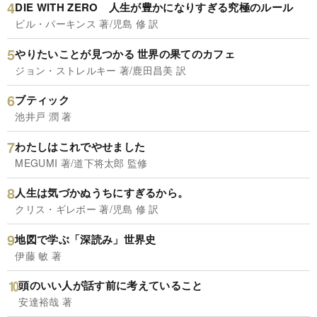
DIE WITH ZERO 人生が豊かになりすぎる究極のルール
ビル・パーキンス 著/児島 修 訳
やりたいことが見つかる 世界の果てのカフェ
ジョン・ストレルキー 著/鹿田昌美 訳
ブティック
池井戸 潤 著
わたしはこれでやせました
MEGUMI 著/道下将太郎 監修
人生は気づかぬうちにすぎるから。
クリス・ギレボー 著/児島 修 訳
地図で学ぶ「深読み」世界史
伊藤 敏 著
頭のいい人が話す前に考えていること
安達裕哉 著