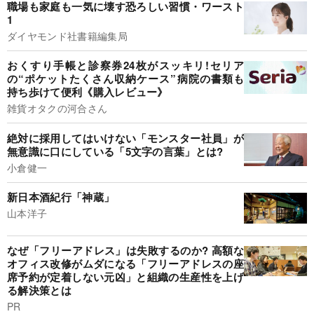
職場も家庭も一気に壊す恐ろしい習慣・ワースト
1
ダイヤモンド社書籍編集局
おくすり手帳と診察券24枚がスッキリ!セリア
の“ポケットたくさん収納ケース”病院の書類も
持ち歩けて便利《購入レビュー》
雑貨オタクの河合さん
絶対に採用してはいけない「モンスター社員」が
無意識に口にしている「5文字の言葉」とは?
小倉健一
新日本酒紀行「神蔵」
山本洋子
なぜ「フリーアドレス」は失敗するのか? 高額な
オフィス改修がムダになる「フリーアドレスの座
席予約が定着しない元凶」と組織の生産性を上げ
る解決策とは
PR