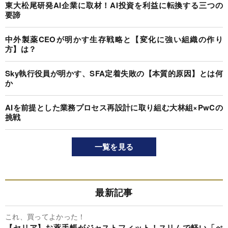
東大松尾研発AI企業に取材！AI投資を利益に転換する三つの
要諦
中外製薬CEOが明かす生存戦略と【変化に強い組織の作り
方】は？
Sky執行役員が明かす、SFA定着失敗の【本質的原因】とは何
か
AIを前提とした業務プロセス再設計に取り組む大林組×PwCの
挑戦
一覧を見る
最新記事
これ、買ってよかった！
【セリア】お薬手帳がジャストフィット！スリムで軽い「ぺ