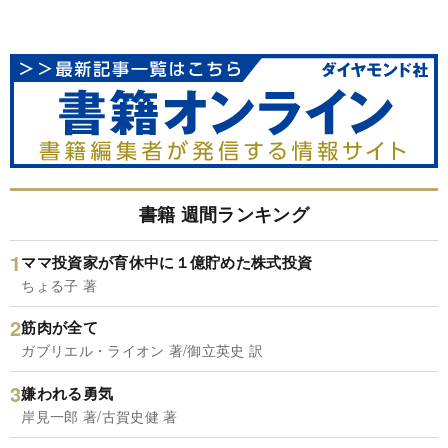
書籍 週間ランキング
ママ投資家が育休中に１億貯めた株式投資
ちょる子 著
筋肉が全て
ガブリエル・ライオン 著/御立英史 訳
嫌われる勇気
岸見一郎 著/古賀史健 著