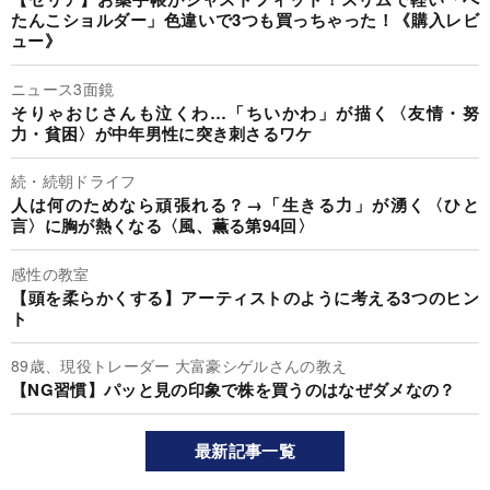
たんこショルダー」色違いで3つも買っちゃった！《購入レビ
ュー》
ニュース3面鏡
そりゃおじさんも泣くわ…「ちいかわ」が描く〈友情・努
力・貧困〉が中年男性に突き刺さるワケ
続・続朝ドライフ
人は何のためなら頑張れる？→「生きる力」が湧く〈ひと
言〉に胸が熱くなる〈風、薫る第94回〉
感性の教室
【頭を柔らかくする】アーティストのように考える3つのヒン
ト
89歳、現役トレーダー 大富豪シゲルさんの教え
【NG習慣】パッと見の印象で株を買うのはなぜダメなの？
最新記事一覧