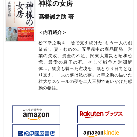
神様の女房
髙橋誠之助 著
＜内容紹介＞
松下幸之助を、陰で支え続けた“もう一人の創
業者”、妻・むめの。五里霧中の商品開発、営
業の失敗、資金の不足、関東大震災と昭和恐
慌、最愛の息子の死、そして戦争と財閥解
体…。幾度も襲った逆境を、陰となり日向とな
り支え、「夫の夢は私の夢」と幸之助の描いた
壮大なスケールの夢を二人三脚で追いかけた感
動の物語。