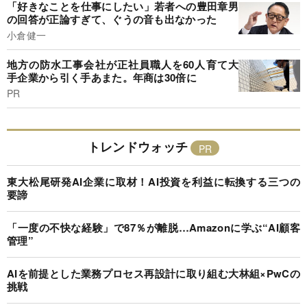
「好きなことを仕事にしたい」若者への豊田章男
の回答が正論すぎて、ぐうの音も出なかった
小倉健一
地方の防水工事会社が正社員職人を60人育て大
手企業から引く手あまた。年商は30倍に
PR
トレンドウォッチ
東大松尾研発AI企業に取材！AI投資を利益に転換する三つの
要諦
「一度の不快な経験」で87％が離脱…Amazonに学ぶ“AI顧客
管理”
AIを前提とした業務プロセス再設計に取り組む大林組×PwCの
挑戦