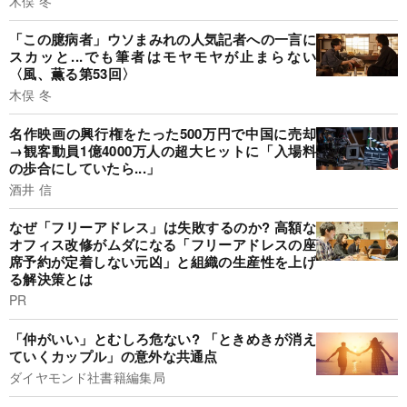
木俣 冬
「この臆病者」ウソまみれの人気記者への一言に
スカッと...でも筆者はモヤモヤが止まらない
〈風、薫る第53回〉
木俣 冬
名作映画の興行権をたった500万円で中国に売却
→観客動員1億4000万人の超大ヒットに「入場料
の歩合にしていたら...」
酒井 信
なぜ「フリーアドレス」は失敗するのか? 高額な
オフィス改修がムダになる「フリーアドレスの座
席予約が定着しない元凶」と組織の生産性を上げ
る解決策とは
PR
「仲がいい」とむしろ危ない? 「ときめきが消え
ていくカップル」の意外な共通点
ダイヤモンド社書籍編集局