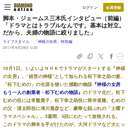
ログイン
脚本・ジェームス三木氏インタビュー（前編）
「ドラマとはトラブルなんです。基本は対立。
だから、夫婦の物語に絞りました」
ライフスタイル
「神様の女房」特別編
2011年9月28日 0:20
10月1日、いよいよＮＨＫでドラマがスタートする『神様
の女房』。“経営の神様”として知られる松下幸之助の妻、
「松下むめの」の生涯を描いた感動の物語
『神様の女房
もう一人の創業者・松下むめの物語』
のドラマ化だ。松下
むめの役には常盤貴子、松下幸之助役に筒井道隆、むめの
の父・清太郎役に津川雅彦など、豪華な顔ぶれの「土曜ド
ラマスペシャル」。3週間、3回にわたって放映される。
このドラマの脚本を手がけたのが、大河ドラマなど大ヒッ