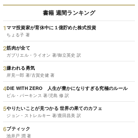
書籍 週間ランキング
ママ投資家が育休中に１億貯めた株式投資
ちょる子 著
筋肉が全て
ガブリエル・ライオン 著/御立英史 訳
嫌われる勇気
岸見一郎 著/古賀史健 著
DIE WITH ZERO 人生が豊かになりすぎる究極のルール
ビル・パーキンス 著/児島 修 訳
やりたいことが見つかる 世界の果てのカフェ
ジョン・ストレルキー 著/鹿田昌美 訳
ブティック
池井戸 潤 著