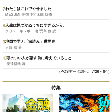
わたしはこれでやせました
MEGUMI 著/道下将太郎 監修
人生は気づかぬうちにすぎるから。
クリス・ギレボー 著/児島 修 訳
地図で学ぶ「深読み」世界史
伊藤 敏 著
頭のいい人が話す前に考えていること
安達裕哉 著
(POSデータ調べ、7/26～8/1)
特集