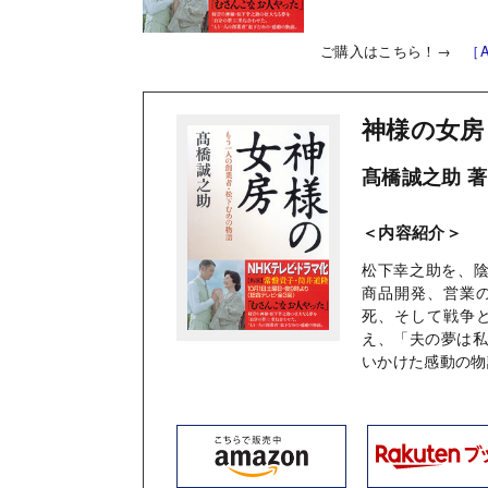
ご購入はこちら！→
［A
神様の女房
髙橋誠之助 著
＜内容紹介＞
松下幸之助を、陰
商品開発、営業
死、そして戦争
え、「夫の夢は
いかけた感動の物