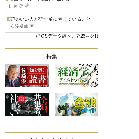
伊藤 敏 著
頭のいい人が話す前に考えていること
安達裕哉 著
(POSデータ調べ、7/26～8/1)
特集