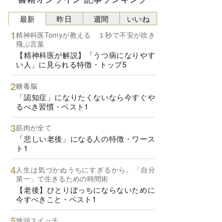
最新
昨日
週間
いいね
精神科医Tomyが教える １秒で不安が吹き
飛ぶ言葉
【精神科医が解説】「うつ病になりやす
い人」に見られる特徴・トップ5
糖毒脳
「認知症」になりたくないなら今すぐや
るべき習慣・ベスト1
筋肉が全て
「悲しい老後」になる人の特徴・ワース
ト1
人生は気づかぬうちにすぎるから。「自分
第一」で生きるための時間術
【老後】ひとりぼっちにならないために
今すべきこと・ベスト1
地頭スイッチ