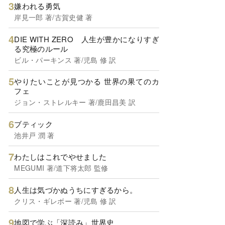
嫌われる勇気
岸見一郎 著/古賀史健 著
DIE WITH ZERO 人生が豊かになりすぎ
る究極のルール
ビル・パーキンス 著/児島 修 訳
やりたいことが見つかる 世界の果てのカ
フェ
ジョン・ストレルキー 著/鹿田昌美 訳
ブティック
池井戸 潤 著
わたしはこれでやせました
MEGUMI 著/道下将太郎 監修
人生は気づかぬうちにすぎるから。
クリス・ギレボー 著/児島 修 訳
地図で学ぶ「深読み」世界史