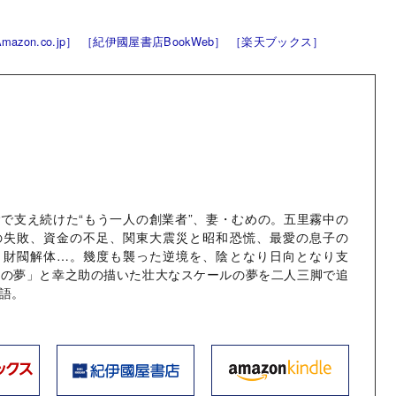
mazon.co.jp］
［紀伊國屋書店BookWeb］
［楽天ブックス］
で支え続けた“もう一人の創業者”、妻・むめの。五里霧中の
の失敗、資金の不足、関東大震災と昭和恐慌、最愛の息子の
と財閥解体…。幾度も襲った逆境を、陰となり日向となり支
私の夢」と幸之助の描いた壮大なスケールの夢を二人三脚で追
語。