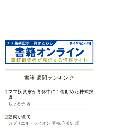
書籍 週間ランキング
ママ投資家が育休中に１億貯めた株式投
資
ちょる子 著
筋肉が全て
ガブリエル・ライオン 著/御立英史 訳