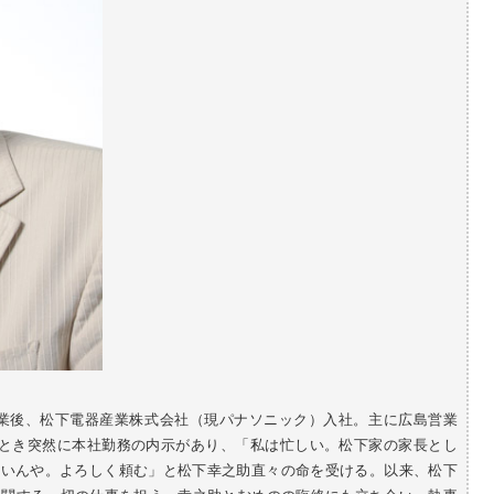
部卒業後、松下電器産業株式会社（現パナソニック）入社。主に広島営業
のとき突然に本社勤務の内示があり、「私は忙しい。松下家の家長とし
しいんや。よろしく頼む」と松下幸之助直々の命を受ける。以来、松下