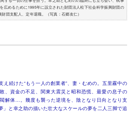
に関する一切の仕事を担う。幸之助とむめのの臨終にも立ち会い、執事
を広めるために1995年に設立された財団法人松下社会科学振興財団の
振興財団支配人、定年退職。（写真：石郷友仁）
支え続けた“もう一人の創業者”、妻・むめの。五里霧中の
敗、資金の不足、関東大震災と昭和恐慌、最愛の息子の
閥解体…。幾度も襲った逆境を、陰となり日向となり支
夢」と幸之助の描いた壮大なスケールの夢を二人三脚で追
。