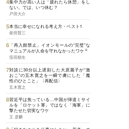
集中力が高い人は「疲れたら休憩」をし
ない。では、いつ休む？
戸田大介
本当に幸せになれる考え方・ベスト1
柴田賢三
「再入館禁止」イオンモールの“完璧”な
マニュアルが人命を守れなかったワケ
窪田順生
対談に30分以上遅刻した大原麗子が“激
おこ”の五木寛之を一瞬で虜にした「魔
性のひとこと」〈再配信〉
五木寛之
習近平は焦っている…中国が弾道ミサイ
ルを「ロケット軍」ではなく「海軍」に
撃たせた切実なワケ
王 彦麟