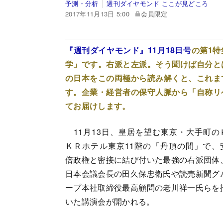
予測・分析
週刊ダイヤモンド ここが見どころ
2017年11月13日 5:00
会員限定
『週刊ダイヤモンド』11月18日号
の第1特
学」です。右派と左派。そう聞けば自分と
の日本をこの両極から読み解くと、これま
す。企業・経営者の保守人脈から「自称リ
てお届けします。
11月13日、皇居を望む東京・大手町の
ＫＲホテル東京11階の「丹頂の間」で、
倍政権と密接に結び付いた最強の右派団体
日本会議会長の田久保忠衛氏や読売新聞グ
ープ本社取締役最高顧問の老川祥一氏らを
いた講演会が開かれる。