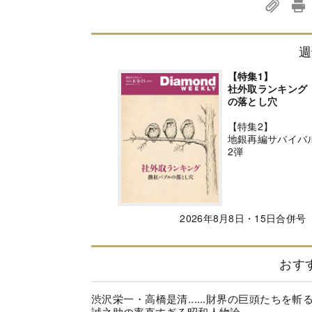
週
【特集1】
社外取ランキング
の落とし穴
【特集2】
地銀再編サバイバ
2弾
2026年8月8日・15日合併号
おす
渋沢栄一・高橋是清......財界の巨頭たちを斬
誠之助の率直すぎる昭和人物論