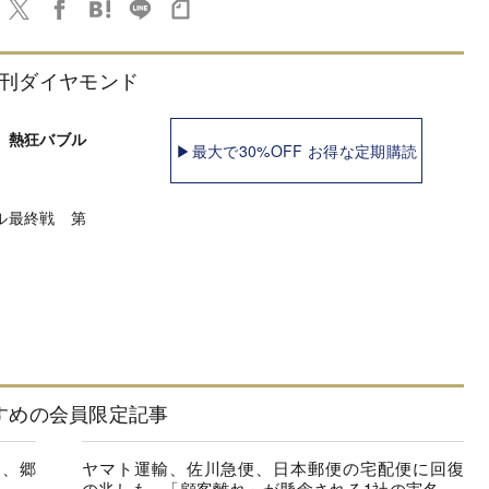
刊ダイヤモンド
 熱狂バブル
▶最大で30%OFF お得な定期購読
ル最終戦 第
すめの会員限定記事
る、郷
ヤマト運輸、佐川急便、日本郵便の宅配便に回復
の兆しも...「顧客離れ」が懸念される1社の実名