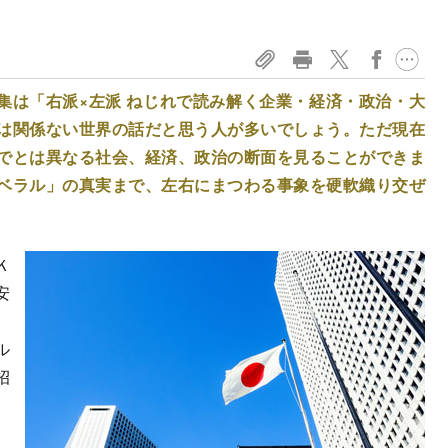
集は「右派×左派 ねじれで読み解く企業・経済・政治・大
は関係ない世界の話だと思う人が多いでしょう。ただ現在
でとは異なる社会、経済、政治の断面を見ることができま
ベラル」の真実まで、左右にまつわる事象を硬軟織り交ぜ
Ｋ
安
、
ル
招