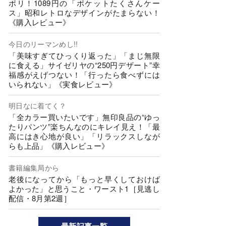
ポリ！1089円の「ポケットたくさんケー
ス」昭和レトロなデザインがたまらない！
《購入レビュー》
今日のリーマンめし!!
「美味すぎてひっくり返った」「まじ無限
に食える」サイゼリヤの“250円デザート”幸
福感がえげつない！「行ったら食べずには
いられない」《実食レビュー》
明日なに着てく？
「全カラー買いたいです」無印良品の“ゆっ
たりパンツ”楽ちんなのにキレイ見え！「最
高にはき心地が良い」「リラックスしなが
らも上品」《購入レビュー》
書籍編集局から
老後になってから「もっと早くしておけば
よかった」と思うこと・ワースト1［見逃し
配信・8月第2週］
最新記事一覧