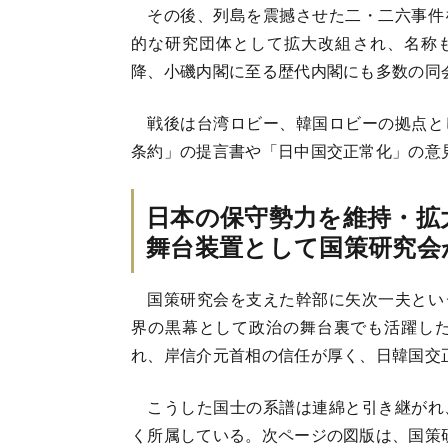
その後、列島を震撼させた二・二六事件
的な研究団体として拡大改組され、名称
降、小磯内閣に至る歴代内閣にも多数の同
戦後は台湾ロビー、韓国ロビーの拠点と
条約」の提言書や「日中国交正常化」の意
日本の保守勢力を維持・拡
舞台装置として国策研究会
国策研究会を支えた幹部に矢次一夫とい
界の黒幕として政治の舞台裏でも活躍し
れ、岸信介元首相の信任が厚く、日韓国交
こうした国士の系譜は連綿と引き継がれ
く所属している。次ページの図版は、国策