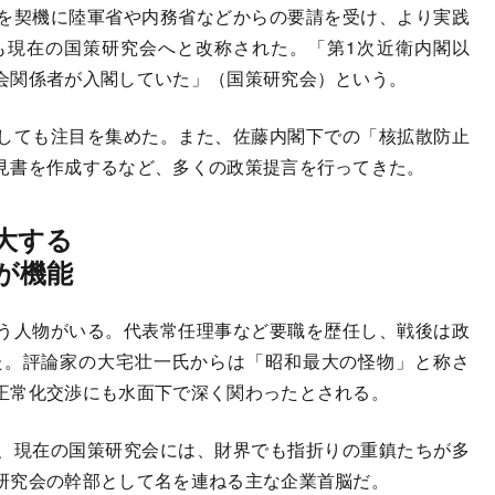
を契機に陸軍省や内務省などからの要請を受け、より実践
も現在の国策研究会へと改称された。「第1次近衛内閣以
会関係者が入閣していた」（国策研究会）という。
しても注目を集めた。また、佐藤内閣下での「核拡散防止
見書を作成するなど、多くの政策提言を行ってきた。
大する
が機能
う人物がいる。代表常任理事など要職を歴任し、戦後は政
た。評論家の大宅壮一氏からは「昭和最大の怪物」と称さ
正常化交渉にも水面下で深く関わったとされる。
、現在の国策研究会には、財界でも指折りの重鎮たちが多
研究会の幹部として名を連ねる主な企業首脳だ。