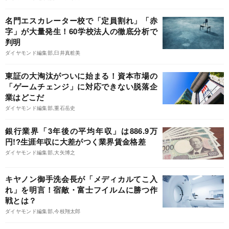
名門エスカレーター校で「定員割れ」「赤
字」が大量発生！60学校法人の徹底分析で
判明
ダイヤモンド編集部,臼井真粧美
東証の大淘汰がついに始まる！資本市場の
「ゲームチェンジ」に対応できない脱落企
業はどこだ
ダイヤモンド編集部,重石岳史
銀行業界「3年後の平均年収」は886.9万
円!?生涯年収に大差がつく業界賃金格差
ダイヤモンド編集部,大矢博之
キヤノン御手洗会長が「メディカルてこ入
れ」を明言！宿敵・富士フイルムに勝つ作
戦とは？
ダイヤモンド編集部,今枝翔太郎