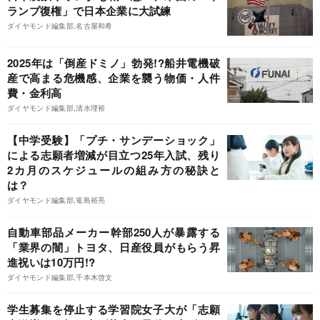
ランプ復権」で日本企業に大試練
ダイヤモンド編集部,名古屋和希
2025年は「倒産ドミノ」勃発!?船井電機破
産で高まる危機感、企業を襲う物価・人件
費・金利高
ダイヤモンド編集部,清水理裕
【中学受験】「プチ・サンデーショック」
による志願者増減が目立つ25年入試、残り
2カ月のスケジュールの組み方の秘訣と
は？
ダイヤモンド編集部,篭島裕亮
自動車部品メーカー幹部250人が暴露する
「業界の闇」トヨタ、日産役員がもらう昇
進祝いは10万円!?
ダイヤモンド編集部,千本木啓文
学生募集を停止する学習院女子大が「志願