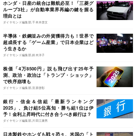
ホンダ・日産の統合は難航必至！「三菱グ
ループ3社」が自動車業界再編の鍵を握る
理由とは
ダイヤモンド編集部,千本木啓文
半導体・鉄鋼並みの外貨獲得力も！世界で
超成長する「ゲーム産業」で日本企業はど
う生きるか
ダイヤモンド編集部,鈴木洋子
株価「4万8500円」説も飛び出す25年予
測、政治・政治は「トランプ・ショック」
で秩序崩壊も
ダイヤモンド編集部,宮原啓彰
銀行・信金＆信組「最新ランキング
2025」、負け組5位高知・勝ち組1位は伊
予！金利上昇時代に付き合うべき銀行は？
ダイヤモンド編集部,片田江康男
日本製鉄やホンダも戦々恐々、米国の「ト