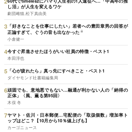
60代でtimeleszにハマり人生初の1人遠征へ…「中高年の推
し活」が人生を変えるワケ
劇団雌猫,松下真由美
「好きなことを仕事にしたい」若者への豊田章男の回答が
正論すぎて、ぐうの音も出なかった
小倉健一
今すぐ昇進させたほうがいい社員の特徴・ベスト1
本田淳也
「心が疲れたら」真っ先にすべきこと・ベスト1
ダイヤモンド社書籍編集局
頑固でも、意地悪でもない…融通が利かない人の「納得の
正体」〈風、薫る第95回〉
木俣 冬
ヤマト・佐川・日本郵便…宅配便の「取扱個数」増加率ト
ップはどこ？【10月から10％値上げも】
カーゴニュース