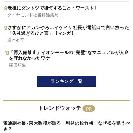
老後にダントツで後悔すること・ワースト1
ダイヤモンド社書籍編集局
さすがにアカンやろ…イケイケ社長が電話口で言い放った
「失礼過ぎるひと言」【マンガ】
岩本有平
「再入館禁止」イオンモールの“完璧”なマニュアルが人命
を守れなかったワケ
窪田順生
ランキング一覧
トレンドウォッチ
電通副社長×東大教授が語る「利益の松竹梅」なぜ松を狙うべ
き？