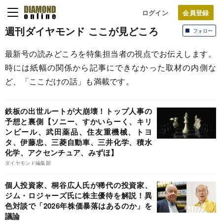
ログイン
週刊ダイヤモンド ここが見どころ
フォロー
最新号の読みどころを特集担当者の視点でお伝えします。
時には紙幅の関係から記事にできなかった取材の内側な
ど、「ここだけの話」も満載です。
鉄板の出世ルートが大崩壊！トップ人事の
予想と裏側【ソニー、すかいらーく、キリ
ンビール、武田薬品、住友重機械、トヨ
タ、伊藤忠、三菱自動車、三井化学、積水
化学、アクセンチュア、みずほ】
ダイヤモンド編集部
個人投資家、桐谷広人氏が稀代の投資家、
ジム・ロジャーズ氏に株主優待を解説！異
色対談で「2026年株価暴落はあるのか」を
議論