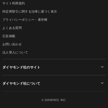
サイト利用規約
特定商取引に関する法律に基づく表示
プライバシーポリシー・著作権
よくある質問
広告掲載
お問い合わせ
法人導入について
ダイヤモンド社のサイト
Diamond Online(English)
ダイヤモンド社について
週刊ダイヤモンド
ダイヤモンド社TOP
DIAMONDハーバード・ビジネス・レビュー
© DIAMOND, INC.
会社概要
ダイヤモンドZAi（デジタル版）