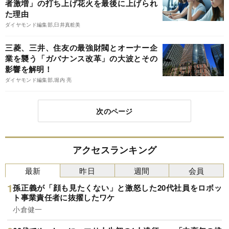
者激増」の打ち上げ花火を最後に上げられ
た理由
ダイヤモンド編集部,臼井真粧美
三菱、三井、住友の最強財閥とオーナー企
業を襲う「ガバナンス改革」の大波とその
影響を解明！
ダイヤモンド編集部,堀内 亮
次のページ
アクセスランキング
最新
昨日
週間
会員
孫正義が「顔も見たくない」と激怒した20代社員をロボッ
ト事業責任者に抜擢したワケ
小倉健一