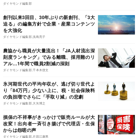
ダイヤモンド編集部
創刊以来3回目、30年ぶりの新創刊、「3大
迫る」の編集方針で企業・産業コンテンツ
を大強化
ダイヤモンド編集部,浅島亮子
農協から職員が大量流出！「JA人材流出深
刻度ランキング」でみる離職、採用難のリ
アル…1年間で職員2割減の深刻
ダイヤモンド編集部,千本木啓文
氷河期世代の平均年収が、逃げ切り世代よ
り「84万円」少ない上に、税・社会保険料
の負担増でさらに「手取り減」の悲劇
ダイヤモンド編集部,大矢博之
損保の不祥事がきっかけで販売ルールが大
改変！出向者一斉引き揚げで代理店・生保
からは怨嗟の声
ダイヤモンド編集部,片田江康男