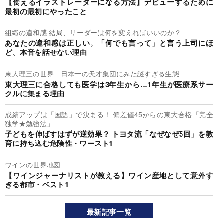
【食えるイラストレーターになる方法】デビューするために
最初の最初にやったこと
組織の違和感 結局、リーダーは何を変えればいいのか？
あなたの違和感は正しい。「何でも言って」と言う上司にほ
ど、本音を話せない理由
東大理三の世界 日本一の天才集団にみた謎すぎる生態
東大理三に合格しても医学は3年生から…1年生が医療系サー
クルに集まる理由
成績アップは「国語」で決まる！ 偏差値45からの東大合格「完全
独学★勉強法」
子どもを伸ばすはずが逆効果？ トヨタ流「なぜなぜ5回」を教
育に持ち込む危険性・ワースト1
ワインの世界地図
【ワインジャーナリストが教える】ワイン産地として意外す
ぎる都市・ベスト1
最新記事一覧